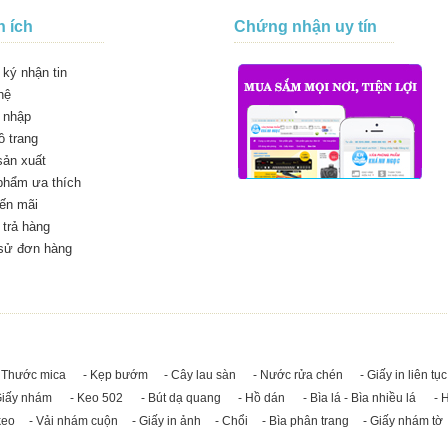
n ích
Chứng nhận uy tín
ký nhận tin
hệ
 nhập
 trang
sản xuất
phẩm ưa thích
ến mãi
trả hàng
 sử đơn hàng
 Thước mica
- Kẹp bướm
- Cây lau sàn
- Nước rửa chén
- Giấy in liên tục
Giấy nhám
- Keo 502
- Bút dạ quang
- Hồ dán
- Bìa lá - Bìa nhiều lá
- 
keo
- Vải nhám cuộn
- Giấy in ảnh
- Chổi
- Bìa phân trang
- Giấy nhám tờ