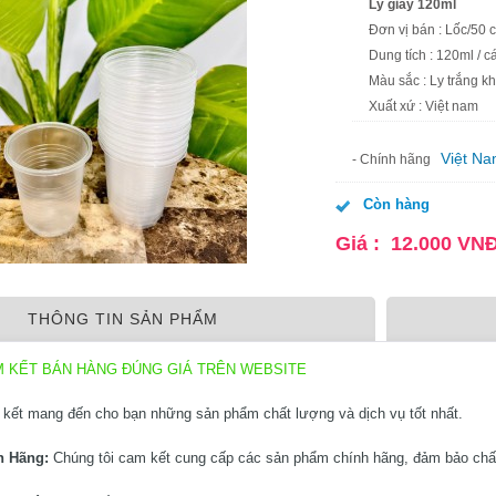
Ly giấy 120ml
Đơn vị bán : Lốc/50 c
Dung tích : 120ml / cá
Màu sắc : Ly trắng 
Xuất xứ : Việt nam
Việt N
- Chính hãng
Còn hàng
Giá :
12.000
VN
THÔNG TIN SẢN PHẨM
M KẾT BÁN HÀNG ĐÚNG GIÁ TRÊN WEBSITE
kết mang đến cho bạn những sản phẩm chất lượng và dịch vụ tốt nhất.
h Hãng:
Chúng tôi cam kết cung cấp các sản phẩm chính hãng, đảm bảo chấ