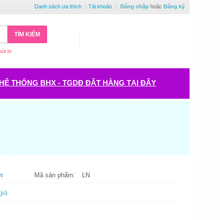
Danh sách ưa thích
Tài khoản
Đăng nhập
hoặc
Đăng ký
TÌM KIẾM
bút bi
HỆ THỐNG BHX - TGDĐ ĐẶT HÀNG TẠI ĐÂY
m
Mã sản phẩm:
LN
giá