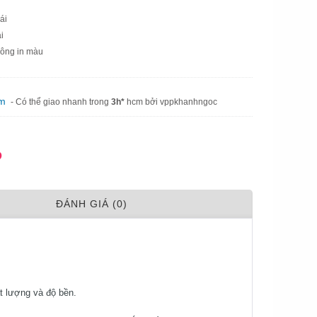
ái
i
không in màu
am
- Có thể giao nhanh trong
3h*
hcm bởi vppkhanhngoc
Đ
ÐÁNH GIÁ (0)
t lượng và độ bền.