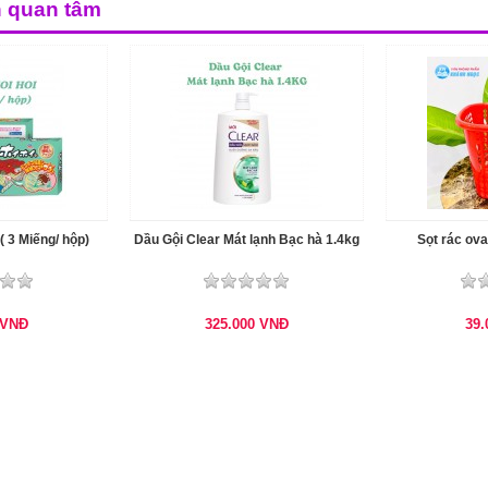
n quan tâm
( 3 Miếng/ hộp)
Dầu Gội Clear Mát lạnh Bạc hà 1.4kg
Sọt rác ova
VNĐ
325.000
VNĐ
39