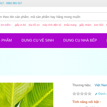
617 - 0962 981 017
tìm kiếm :
giấy in A4
bìa hồ sơ
máy tính điện tử
khẩu trang
giấy nhám
keo 502
G PHẨM
DỤNG CỤ VỆ SINH
DỤNG CỤ NHÀ BẾP
Việt Na
Thương hiệu:
Đánh 
Tính năng nổi bật :