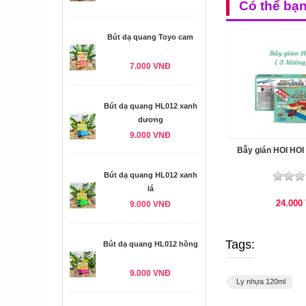
Có thể bạ
Bút dạ quang Toyo cam
7.000 VNĐ
Bút dạ quang HL012 xanh
dương
9.000 VNĐ
Bẫy gián HOI HOI 
Bút dạ quang HL012 xanh
lá
24.000
9.000 VNĐ
Tags:
Bút dạ quang HL012 hồng
9.000 VNĐ
Ly nhựa 120ml