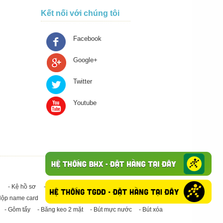
Kết nối với chúng tôi
Facebook
Google+
Twitter
Youtube
- Kệ hồ sơ
- Giấy in A4
- Băng keo trong - Băng keo đục
Hộp name card
- Giấy in A3
- Giấy vệ sinh
- Keo Silicone
- Gôm tẩy
- Băng keo 2 mặt
- Bút mực nước
- Bút xóa