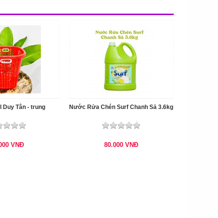
l Duy Tân - trung
Nước Rửa Chén Surf Chanh Sả 3.6kg
.000
VNĐ
80.000
VNĐ