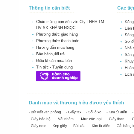
Thông tin cần biết
Các tiệ
Chào mừng bạn đến với Cty TNHH TM
Đăng 
DV SX KHÁNH NGỌC
Liên 
Phương thức giao hàng
Đăng
Phương thức thanh toán
Sơ đồ
Hướng dẫn mua hàng
Nhà 
Bảo hành,đổi trả
Sản 
Điều khoản mua bán
Khuy
Tin tức - Tuyển dụng
Hoàn 
Lịch
Danh mục và thương hiệu được yêu thích
- Bút viết văn phòng
- Giấy fax
- Sổ lò xo
- Kim từ điển
-
- Giày bảo hộ
- Vải nhám
- Mực các loại
- Giấy than
- 
- Giấy note
- Kẹp giấy
- Bút xóa
- Kim từ điển
- Cắt băng 