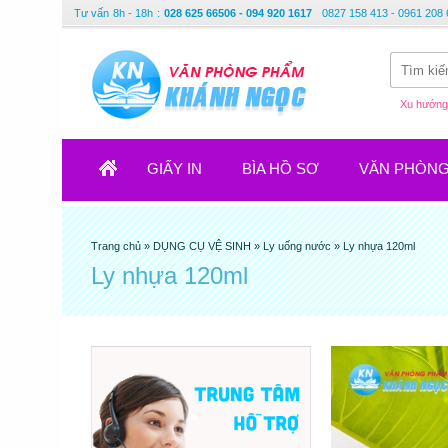
Tư vấn
8h - 18h
:
028 625 66506 - 094 920 1617
0827 158 413 - 0961 208 
Xu hướng 
GIẤY IN
BÌA HỒ SƠ
VĂN PHÒN
Trang chủ
»
DỤNG CỤ VỆ SINH
»
Ly uống nước
»
Ly nhựa 120ml
Ly nhựa 120ml