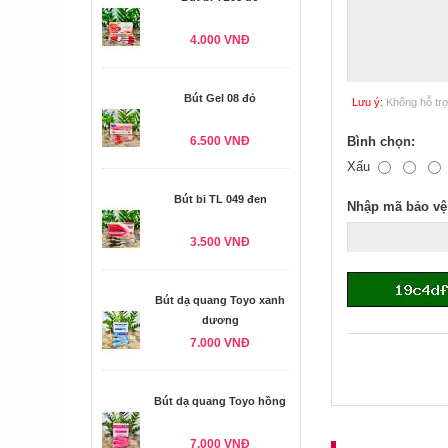
4.000 VNĐ
Bút Gel 08 đỏ
Lưu ý:
Không hỗ tr
6.500 VNĐ
Bình chọn:
Xấu
Bút bi TL 049 đen
Nhập mã bảo vệ
3.500 VNĐ
Bút dạ quang Toyo xanh
dương
7.000 VNĐ
Bút dạ quang Toyo hồng
7.000 VNĐ