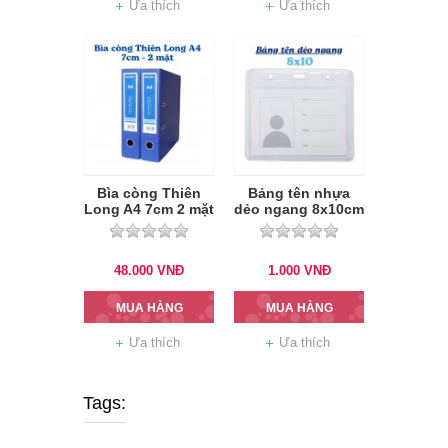
Ưa thích
Ưa thích
Bìa còng Thiên
Bảng tên nhựa
Long A4 7cm 2 mặt
dẻo ngang 8x10cm
si
48.000
VNĐ
1.000
VNĐ
MUA HÀNG
MUA HÀNG
Ưa thích
Ưa thích
Tags: