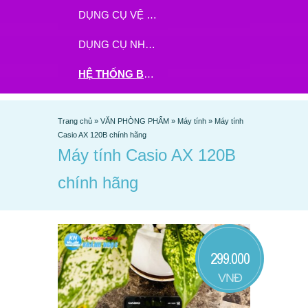
DỤNG CỤ VỆ SINH
DỤNG CỤ NHÀ BẾP
HỆ THỐNG BHX - TGDĐ ĐẶT HÀNG TẠI ĐÂY
Trang chủ
»
VĂN PHÒNG PHẨM
»
Máy tính
»
Máy tính
Casio AX 120B chính hãng
Máy tính Casio AX 120B
chính hãng
299.000
VNĐ