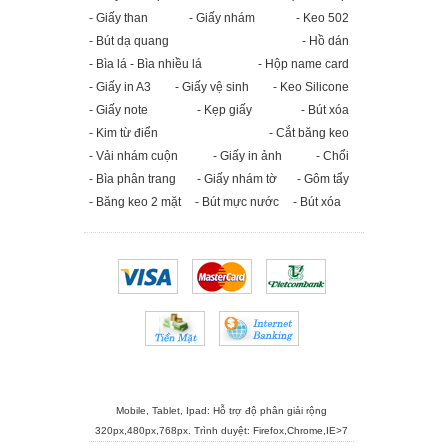
- Giấy than
- Giấy nhám
- Keo 502
- Bút dạ quang
- Hồ dán
- Bìa lá - Bìa nhiều lá
- Hộp name card
- Giấy in A3
- Giấy vệ sinh
- Keo Silicone
- Giấy note
- Kẹp giấy
- Bút xóa
- Kim từ điển
- Cắt băng keo
- Vải nhám cuộn
- Giấy in ảnh
- Chổi
- Bìa phân trang
- Giấy nhám tờ
- Gôm tẩy
- Băng keo 2 mặt
- Bút mực nước
- Bút xóa
Mobile, Tablet, Ipad: Hỗ trợ độ phân giải rộng
320px,480px,768px. Trình duyệt:
Firefox
,
Chrome
,
IE>7