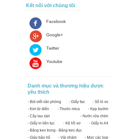
Kết nối với chúng tôi
Facebook
Google+
Twitter
Youtube
Danh mục và thương hiệu được
yêu thích
- Bút viết văn phòng
- Giấy fax
- Sổ lò xo
- Kim từ điển
- Thước mica
- Kẹp bướm
- Cây lau sàn
- Nước rửa chén
- Giấy in liên tục
- Kệ hồ sơ
- Giấy in A4
- Băng keo trong - Băng keo đục
- Giày bảo hộ
- Vải nhám
- Mực các loại