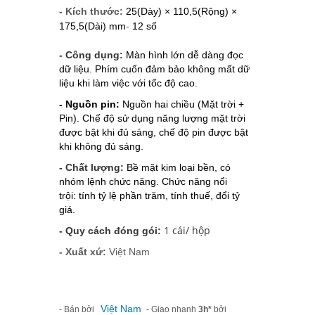
- Kích thước:
25(Dày) × 110,5(Rộng) × 
175,5(Dài) mm
-
12 số
- Công dụng:
Màn hình lớn dễ dàng đọc
dữ liệu. Phím cuốn đảm bảo không mất dữ
liệu khi làm việc với tốc độ cao.
- Nguồn pin:
Nguồn hai chiều (Mặt trời + 
Pin). 
Chế độ sử dụng năng lượng mặt trời 
được bật khi đủ sáng, chế độ pin được bật 
khi không đủ sáng.
- Chất lượng:
Bề mặt kim loại bền, có
nhóm lệnh chức năng. Chức năng nổi
trội: tính tỷ lệ phần trăm, tính thuế, đổi tỷ
giá.
1 cái/ hộp
- Quy cách đóng gói:
- Xuất xứ:
Việt Nam
Việt Nam
- Bán bởi
- Giao nhanh
3h*
bởi