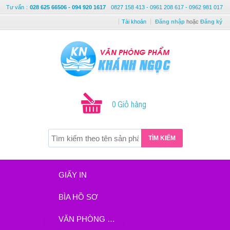
Tư vấn
:
028 625 66506 - 094 920 1617
0827 158 413 - 0961 208 617 - 0962 981 017
Tài khoản
Đăng nhập
hoặc
Đăng ký
0 Giỏ hàng
TÌM KIẾM
GIẤY IN
BÌA HỒ SƠ
VĂN PHÒNG PHẨM