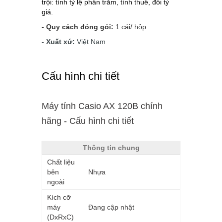
trội: tính tỷ lệ phần trăm, tính thuế, đổi tỷ
giá.
- Quy cách đóng gói:
1 cái/ hộp
- Xuất xứ:
Việt Nam
Cấu hình chi tiết
Máy tính Casio AX 120B chính
hãng - Cấu hình chi tiết
Thông tin chung
Chất liệu
bên
Nhựa
ngoài
Kích cỡ
máy
Đang cập nhật
(DxRxC)