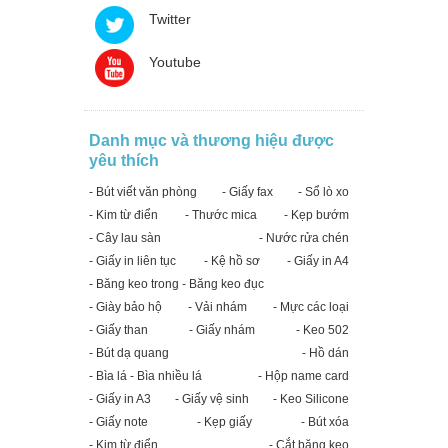
Twitter
Youtube
Danh mục và thương hiệu được
yêu thích
- Bút viết văn phòng
- Giấy fax
- Sổ lò xo
- Kim từ điển
- Thước mica
- Kẹp bướm
- Cây lau sàn
- Nước rửa chén
- Giấy in liên tục
- Kệ hồ sơ
- Giấy in A4
- Băng keo trong - Băng keo đục
- Giày bảo hộ
- Vải nhám
- Mực các loại
- Giấy than
- Giấy nhám
- Keo 502
- Bút dạ quang
- Hồ dán
- Bìa lá - Bìa nhiều lá
- Hộp name card
- Giấy in A3
- Giấy vệ sinh
- Keo Silicone
- Giấy note
- Kẹp giấy
- Bút xóa
- Kim từ điển
- Cắt băng keo