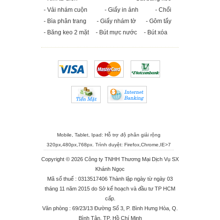
- Vải nhám cuộn
- Giấy in ảnh
- Chổi
- Bìa phân trang
- Giấy nhám tờ
- Gôm tẩy
- Băng keo 2 mặt
- Bút mực nước
- Bút xóa
Mobile, Tablet, Ipad: Hỗ trợ độ phân giải rộng
320px,480px,768px. Trình duyệt:
Firefox
,
Chrome
,
IE>7
Copyright © 2026 Công ty TNHH Thương Mại Dịch Vụ SX
Khánh Ngọc
Mã số thuế : 0313517406 Thành lập ngày từ ngày 03
tháng 11 năm 2015 do Sở kế hoạch và đầu tư TP HCM
cấp.
Văn phòng : 69/23/13 Đường Số 3, P. Bình Hưng Hòa, Q.
Bình Tân, TP. Hồ Chí Minh