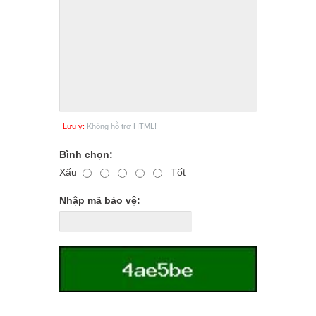
Lưu ý:
Không hỗ trợ HTML!
Bình chọn:
Xấu
Tốt
Nhập mã bảo vệ: