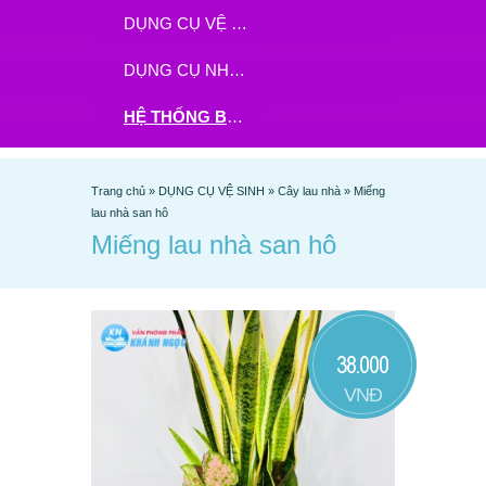
DỤNG CỤ VỆ SINH
DỤNG CỤ NHÀ BẾP
HỆ THỐNG BHX - TGDĐ ĐẶT HÀNG TẠI ĐÂY
Trang chủ
»
DỤNG CỤ VỆ SINH
»
Cây lau nhà
»
Miếng
lau nhà san hô
Miếng lau nhà san hô
38.000
VNĐ