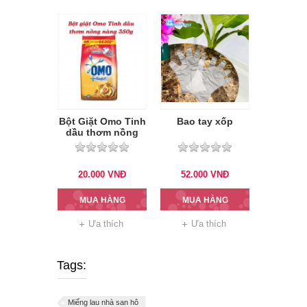
Bột Giặt Omo Tinh
Bao tay xốp
dầu thơm nồng
nàng 380g
20.000
VNĐ
52.000
VNĐ
MUA HÀNG
MUA HÀNG
Ưa thích
Ưa thích
Tags:
Miếng lau nhà san hô