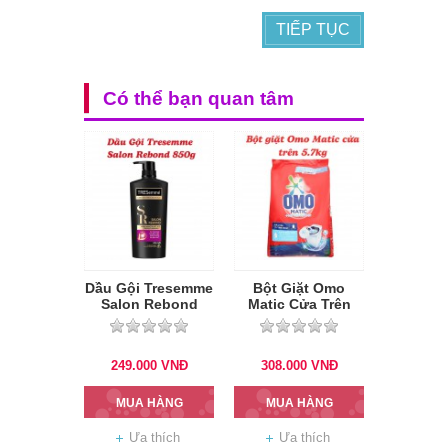
TIẾP TỤC
Có thể bạn quan tâm
Dầu Gội Tresemme
Bột Giặt Omo
Salon Rebond
Matic Cửa Trên
850g
5.7Kg
249.000
VNĐ
308.000
VNĐ
MUA HÀNG
MUA HÀNG
Ưa thích
Ưa thích