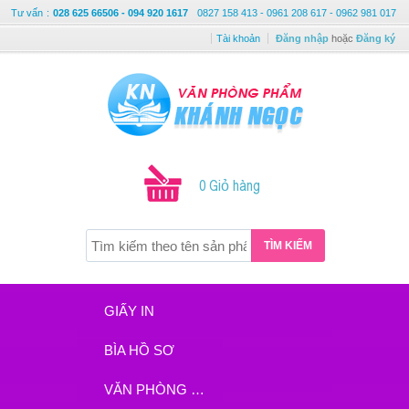
Tư vấn
:
028 625 66506 - 094 920 1617
0827 158 413 - 0961 208 617 - 0962 981 017
Tài khoản
Đăng nhập
hoặc
Đăng ký
0 Giỏ hàng
TÌM KIẾM
GIẤY IN
BÌA HỒ SƠ
VĂN PHÒNG PHẨM