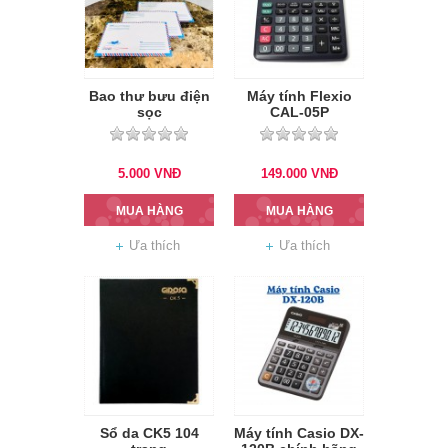
Bao thư bưu điện
Máy tính Flexio
sọc
CAL-05P
5.000
VNĐ
149.000
VNĐ
MUA HÀNG
MUA HÀNG
Ưa thích
Ưa thích
Sổ da CK5 104
Máy tính Casio DX-