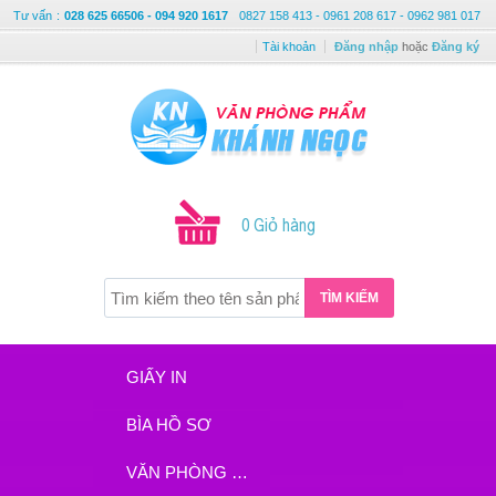
Tư vấn
:
028 625 66506 - 094 920 1617
0827 158 413 - 0961 208 617 - 0962 981 017
Tài khoản
Đăng nhập
hoặc
Đăng ký
0 Giỏ hàng
TÌM KIẾM
GIẤY IN
BÌA HỒ SƠ
VĂN PHÒNG PHẨM