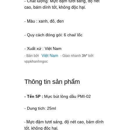
Mực đậm tươi sáng, độ nét
- Chất lượng:
cao, bám dính tốt, không độc hại.
- Màu : xanh, đỏ, đen
- Quy cách đóng gói: 6 chai/ lốc
- Xuất xứ : Việt Nam
Việt Nam
- Bán bởi
- Giao nhanh
3h*
bởi
vppkhanhngoc
Thông tin sản phẩm
- Tê
Mực bút lông dầu PMI-02
n SP :
- Dung tích: 25ml
Mực đậm tươi sáng, độ nét cao, bám dính
-
tốt, không độc hại.