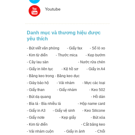
Youtube
Danh mục và thương hiệu được
yêu thích
- Bút viết văn phòng
- Giấy fax
- Sổ lò xo
- Kim từ điển
- Thước mica
- Kẹp bướm
- Cây lau sàn
- Nước rửa chén
- Giấy in liên tục
- Kệ hồ sơ
- Giấy in A4
- Băng keo trong - Băng keo đục
- Giày bảo hộ
- Vải nhám
- Mực các loại
- Giấy than
- Giấy nhám
- Keo 502
- Bút dạ quang
- Hồ dán
- Bìa lá - Bìa nhiều lá
- Hộp name card
- Giấy in A3
- Giấy vệ sinh
- Keo Silicone
- Giấy note
- Kẹp giấy
- Bút xóa
- Kim từ điển
- Cắt băng keo
- Vải nhám cuộn
- Giấy in ảnh
- Chổi