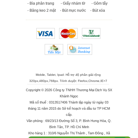
- Bìa phân trang
- Giấy nhám tờ
- Gôm tẩy
- Băng keo 2 mặt
- Bút mực nước
- Bút xóa
Mobile, Tablet, Ipad: Hỗ trợ độ phân giải rộng
320px,480px,768px. Trình duyệt:
Firefox
,
Chrome
,
IE>7
Copyright © 2026 Công ty TNHH Thương Mại Dịch Vụ SX
Khánh Ngọc
Mã số thuế : 0313517406 Thành lập ngày từ ngày 03
tháng 11 năm 2015 do Sở kế hoạch và đầu tư TP HCM
cấp.
Văn phòng : 69/23/13 Đường Số 3, P. Bình Hưng Hòa, Q.
Bình Tân, TP. Hồ Chí Minh
Kho hàng 1 : 310/6 Nguyễn Thị Thảnh , Tam Đông , Xã