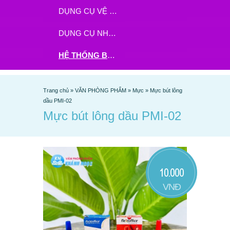
DỤNG CỤ VỆ SINH
DỤNG CỤ NHÀ BẾP
HỆ THỐNG BHX - TGDĐ ĐẶT HÀNG TẠI ĐÂY
Trang chủ
»
VĂN PHÒNG PHẨM
»
Mực
»
Mực bút lông
dầu PMI-02
Mực bút lông dầu PMI-02
10.000
VNĐ