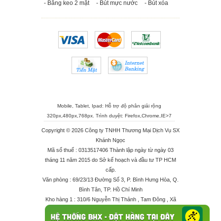
- Băng keo 2 mặt
- Bút mực nước
- Bút xóa
Mobile, Tablet, Ipad: Hỗ trợ độ phân giải rộng
320px,480px,768px. Trình duyệt:
Firefox
,
Chrome
,
IE>7
Copyright © 2026 Công ty TNHH Thương Mại Dịch Vụ SX
Khánh Ngọc
Mã số thuế : 0313517406 Thành lập ngày từ ngày 03
tháng 11 năm 2015 do Sở kế hoạch và đầu tư TP HCM
cấp.
Văn phòng : 69/23/13 Đường Số 3, P. Bình Hưng Hòa, Q.
Bình Tân, TP. Hồ Chí Minh
Kho hàng 1 : 310/6 Nguyễn Thị Thảnh , Tam Đông , Xã
Thới Tam Thôn , Huyện Hóc Môn
Kho hàng 2 : 68/2X Ấp Đông 1 , Xã Thới Tam Thôn ,