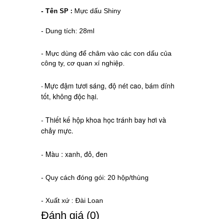
- Tê
Mực dấu Shiny
n SP :
- Dung tích: 28ml
- Mực dùng để châm vào các con dấu của
công ty, cơ quan xí nghiệp.
Mực đậm tươi sáng, độ nét cao, bám dính
-
tốt, không độc hại.
- Thiết kế hộp khoa học tránh bay hơi và
chảy mực.
- Màu : xanh, đỏ, đen
- Quy cách đóng gói: 20 hộp/thùng
- Xuất xứ : Đài Loan
Ðánh giá (0)