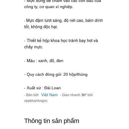
- Mực dùng để châm vào các con dấu của
công ty, cơ quan xí nghiệp.
Mực đậm tươi sáng, độ nét cao, bám dính
-
tốt, không độc hại.
- Thiết kế hộp khoa học tránh bay hơi và
chảy mực.
- Màu : xanh, đỏ, đen
- Quy cách đóng gói: 20 hộp/thùng
- Xuất xứ : Đài Loan
Việt Nam
- Bán bởi
- Giao nhanh
3h*
bởi
vppkhanhngoc
Thông tin sản phẩm