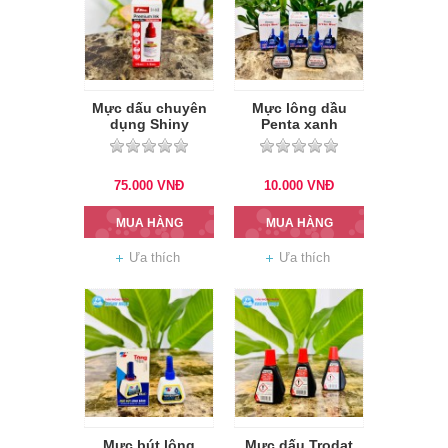
Mực dấu chuyên
Mực lông dầu
dụng Shiny
Penta xanh
75.000
VNĐ
10.000
VNĐ
MUA HÀNG
MUA HÀNG
Ưa thích
Ưa thích
Mực bút lông
Mực dấu Trodat