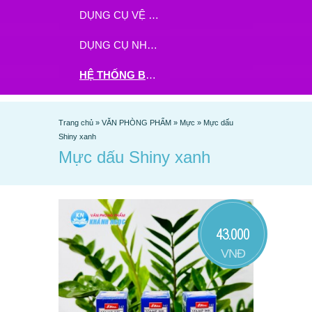
DỤNG CỤ VỆ SINH
DỤNG CỤ NHÀ BẾP
HỆ THỐNG BHX - TGDĐ ĐẶT HÀNG TẠI ĐÂY
Trang chủ
»
VĂN PHÒNG PHẨM
»
Mực
»
Mực dấu
Shiny xanh
Mực dấu Shiny xanh
43.000
VNĐ