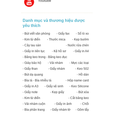
Youtube
Danh mục và thương hiệu được
yêu thích
- Bút viết văn phòng
- Giấy fax
- Sổ lò xo
- Kim từ điển
- Thước mica
- Kẹp bướm
- Cây lau sàn
- Nước rửa chén
- Giấy in liên tục
- Kệ hồ sơ
- Giấy in A4
- Băng keo trong - Băng keo đục
- Giày bảo hộ
- Vải nhám
- Mực các loại
- Giấy than
- Giấy nhám
- Keo 502
- Bút dạ quang
- Hồ dán
- Bìa lá - Bìa nhiều lá
- Hộp name card
- Giấy in A3
- Giấy vệ sinh
- Keo Silicone
- Giấy note
- Kẹp giấy
- Bút xóa
- Kim từ điển
- Cắt băng keo
- Vải nhám cuộn
- Giấy in ảnh
- Chổi
- Bìa phân trang
- Giấy nhám tờ
- Gôm tẩy