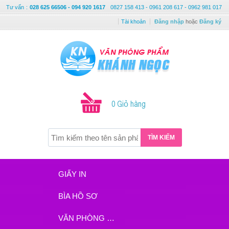
Tư vấn
:
028 625 66506 - 094 920 1617
0827 158 413 - 0961 208 617 - 0962 981 017
Tài khoản
Đăng nhập
hoặc
Đăng ký
0 Giỏ hàng
TÌM KIẾM
GIẤY IN
BÌA HỒ SƠ
VĂN PHÒNG PHẨM