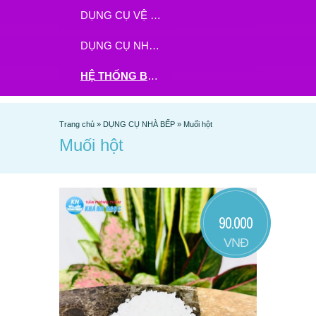
DỤNG CỤ VỆ SINH
DỤNG CỤ NHÀ BẾP
HỆ THỐNG BHX - TGDĐ ĐẶT HÀNG TẠI ĐÂY
Trang chủ
»
DỤNG CỤ NHÀ BẾP
»
Muối hột
Muối hột
90.000
VNĐ