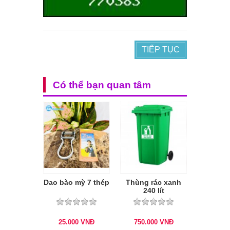
TIẾP TỤC
Có thể bạn quan tâm
Dao bào mỳ 7 thép
Thùng rác xanh
240 lít
25.000
VNĐ
750.000
VNĐ