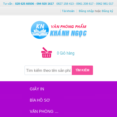
Tư vấn
:
028 625 66506 - 094 920 1617
0827 158 413 - 0961 208 617 - 0962 981 017
Tài khoản
Đăng nhập
hoặc
Đăng ký
0 Giỏ hàng
TÌM KIẾM
GIẤY IN
BÌA HỒ SƠ
VĂN PHÒNG PHẨM