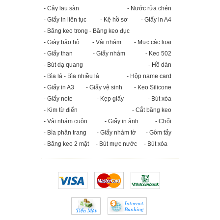
- Cây lau sàn
- Nước rửa chén
- Giấy in liên tục
- Kệ hồ sơ
- Giấy in A4
- Băng keo trong - Băng keo đục
- Giày bảo hộ
- Vải nhám
- Mực các loại
- Giấy than
- Giấy nhám
- Keo 502
- Bút dạ quang
- Hồ dán
- Bìa lá - Bìa nhiều lá
- Hộp name card
- Giấy in A3
- Giấy vệ sinh
- Keo Silicone
- Giấy note
- Kẹp giấy
- Bút xóa
- Kim từ điển
- Cắt băng keo
- Vải nhám cuộn
- Giấy in ảnh
- Chổi
- Bìa phân trang
- Giấy nhám tờ
- Gôm tẩy
- Băng keo 2 mặt
- Bút mực nước
- Bút xóa