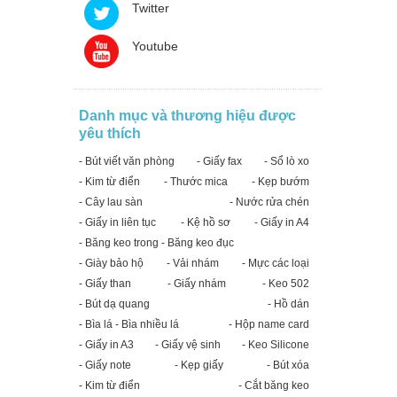
Twitter
Youtube
Danh mục và thương hiệu được
yêu thích
- Bút viết văn phòng
- Giấy fax
- Sổ lò xo
- Kim từ điển
- Thước mica
- Kẹp bướm
- Cây lau sàn
- Nước rửa chén
- Giấy in liên tục
- Kệ hồ sơ
- Giấy in A4
- Băng keo trong - Băng keo đục
- Giày bảo hộ
- Vải nhám
- Mực các loại
- Giấy than
- Giấy nhám
- Keo 502
- Bút dạ quang
- Hồ dán
- Bìa lá - Bìa nhiều lá
- Hộp name card
- Giấy in A3
- Giấy vệ sinh
- Keo Silicone
- Giấy note
- Kẹp giấy
- Bút xóa
- Kim từ điển
- Cắt băng keo