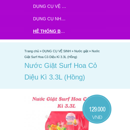
DỤNG CỤ VỆ SINH
DỤNG CỤ NHÀ BẾP
HỆ THỐNG BHX - TGDĐ ĐẶT HÀNG TẠI ĐÂY
Trang chủ
»
DỤNG CỤ VỆ SINH
»
Nước giặt
»
Nước
Giặt Surf Hoa Cỏ Diệu Kì 3.3L (Hồng)
Nước Giặt Surf Hoa Cỏ
Diệu Kì 3.3L (Hồng)
129.000
VNĐ