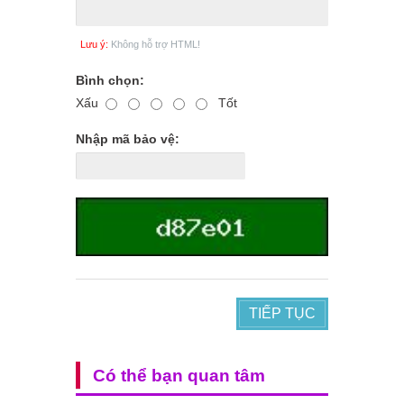
Lưu ý:
Không hỗ trợ HTML!
Bình chọn:
Xấu
Tốt
Nhập mã bảo vệ:
TIẾP TỤC
Có thể bạn quan tâm