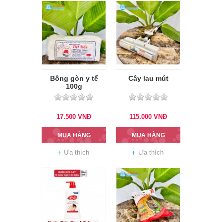
Bông gòn y tế
Cây lau mút
100g
17.500
VNĐ
115.000
VNĐ
MUA HÀNG
MUA HÀNG
Ưa thích
Ưa thích