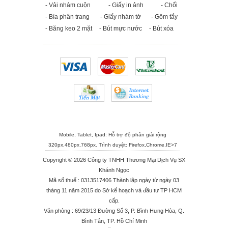
- Vải nhám cuộn
- Giấy in ảnh
- Chổi
- Bìa phân trang
- Giấy nhám tờ
- Gôm tẩy
- Băng keo 2 mặt
- Bút mực nước
- Bút xóa
Mobile, Tablet, Ipad: Hỗ trợ độ phân giải rộng
320px,480px,768px. Trình duyệt:
Firefox
,
Chrome
,
IE>7
Copyright © 2026 Công ty TNHH Thương Mại Dịch Vụ SX
Khánh Ngọc
Mã số thuế : 0313517406 Thành lập ngày từ ngày 03
tháng 11 năm 2015 do Sở kế hoạch và đầu tư TP HCM
cấp.
Văn phòng : 69/23/13 Đường Số 3, P. Bình Hưng Hòa, Q.
Bình Tân, TP. Hồ Chí Minh