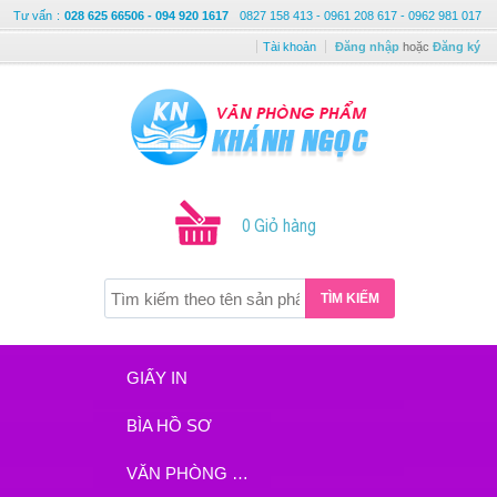
Tư vấn
:
028 625 66506 - 094 920 1617
0827 158 413 - 0961 208 617 - 0962 981 017
Tài khoản
Đăng nhập
hoặc
Đăng ký
0 Giỏ hàng
TÌM KIẾM
GIẤY IN
BÌA HỒ SƠ
VĂN PHÒNG PHẨM