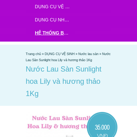
DỤNG CỤ VỆ SINH
DỤNG CỤ NHÀ BẾP
HỆ THỐNG BHX - TGDĐ ĐẶT HÀNG TẠI ĐÂY
Trang chủ
»
DỤNG CỤ VỆ SINH
»
Nước lau sàn
»
Nước
Lau Sàn Sunlight hoa Lily và hương thảo 1Kg
Nước Lau Sàn Sunlight
hoa Lily và hương thảo
1Kg
35.000
VNĐ