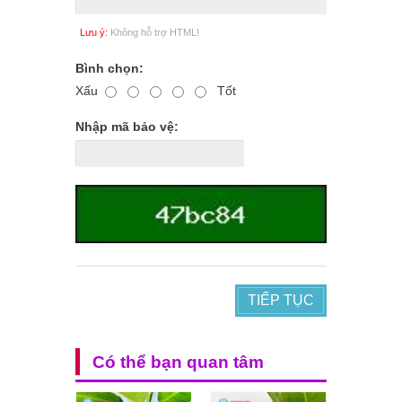
Lưu ý:
Không hỗ trợ HTML!
Bình chọn:
Xấu
Tốt
Nhập mã bảo vệ:
TIẾP TỤC
Có thể bạn quan tâm