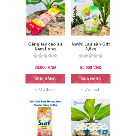
Găng tay cao su
Nước Lau sàn Gift
Nam Long
3,8kg
20.000
VNĐ
65.000
VNĐ
MUA HÀNG
MUA HÀNG
Ưa thích
Ưa thích