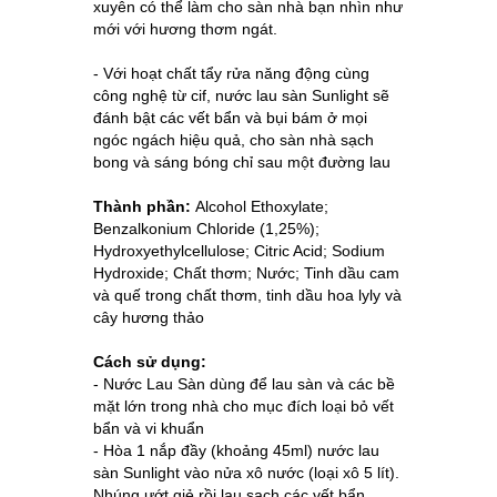
xuyên có thể làm cho sàn nhà bạn nhìn như
mới với hương thơm ngát.
- Với hoạt chất tẩy rửa năng động cùng
công nghệ từ cif, nước lau sàn Sunlight sẽ
đánh bật các vết bẩn và bụi bám ở mọi
ngóc ngách hiệu quả, cho sàn nhà sạch
bong và sáng bóng chỉ sau một đường lau
Thành phần:
Alcohol Ethoxylate;
Benzalkonium Chloride (1,25%);
Hydroxyethylcellulose; Citric Acid; Sodium
Hydroxide; Chất thơm; Nước;
Tinh dầu cam
và quế trong chất thơm, tinh dầu hoa lyly và
cây hương thảo
Cách sử dụng:
- Nước Lau Sàn dùng để lau sàn và các bề
mặt lớn trong nhà cho mục đích loại bỏ vết
bẩn và vi khuẩn
- Hòa 1 nắp đầy (khoảng 45ml) nước lau
sàn Sunlight vào nửa xô nước (loại xô 5 lít).
Nhúng ướt giẻ rồi lau sạch các vết bẩn.