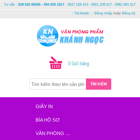
Tư vấn
:
028 625 66506 - 094 920 1617
0827 158 413 - 0961 208 617 - 0962 981 017
Tài khoản
Đăng nhập
hoặc
Đăng ký
0 Giỏ hàng
TÌM KIẾM
GIẤY IN
BÌA HỒ SƠ
VĂN PHÒNG PHẨM