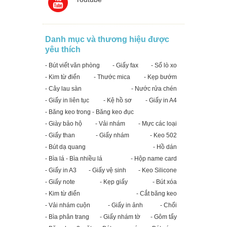
Danh mục và thương hiệu được
yêu thích
- Bút viết văn phòng
- Giấy fax
- Sổ lò xo
- Kim từ điển
- Thước mica
- Kẹp bướm
- Cây lau sàn
- Nước rửa chén
- Giấy in liên tục
- Kệ hồ sơ
- Giấy in A4
- Băng keo trong - Băng keo đục
- Giày bảo hộ
- Vải nhám
- Mực các loại
- Giấy than
- Giấy nhám
- Keo 502
- Bút dạ quang
- Hồ dán
- Bìa lá - Bìa nhiều lá
- Hộp name card
- Giấy in A3
- Giấy vệ sinh
- Keo Silicone
- Giấy note
- Kẹp giấy
- Bút xóa
- Kim từ điển
- Cắt băng keo
- Vải nhám cuộn
- Giấy in ảnh
- Chổi
- Bìa phân trang
- Giấy nhám tờ
- Gôm tẩy