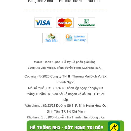
- Băng keo 2 mặt
- Bút mực nước
- Bút xóa
Mobile, Tablet, Ipad: Hỗ trợ độ phân giải rộng
320px,480px,768px. Trình duyệt:
Firefox
,
Chrome
,
IE>7
Copyright © 2026 Công ty TNHH Thương Mại Dịch Vụ SX
Khánh Ngọc
Mã số thuế : 0313517406 Thành lập ngày từ ngày 03
tháng 11 năm 2015 do Sở kế hoạch và đầu tư TP HCM
cấp.
Văn phòng : 69/23/13 Đường Số 3, P. Bình Hưng Hòa, Q.
Bình Tân, TP. Hồ Chí Minh
Kho hàng 1 : 310/6 Nguyễn Thị Thảnh , Tam Đông , Xã
Thới Tam Thôn , Huyện Hóc Môn
Kho hàng 2 : 68/2X Ấp Đông 1 , Xã Thới Tam Thôn ,