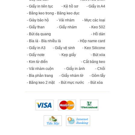
- Giấy in liên tục
- Kệ hồ sơ
- Giấy in A4
- Băng keo trong - Băng keo đục
- Giày bảo hộ
- Vải nhám
- Mực các loại
- Giấy than
- Giấy nhám
- Keo 502
- Bút dạ quang
- Hồ dán
- Bìa lá - Bìa nhiều lá
- Hộp name card
- Giấy in A3
- Giấy vệ sinh
- Keo Silicone
- Giấy note
- Kẹp giấy
- Bút xóa
- Kim từ điển
- Cắt băng keo
- Vải nhám cuộn
- Giấy in ảnh
- Chổi
- Bìa phân trang
- Giấy nhám tờ
- Gôm tẩy
- Băng keo 2 mặt
- Bút mực nước
- Bút xóa