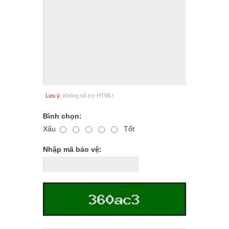
Lưu ý:
Không hỗ trợ HTML!
Bình chọn:
Xấu
Tốt
Nhập mã bảo vệ: