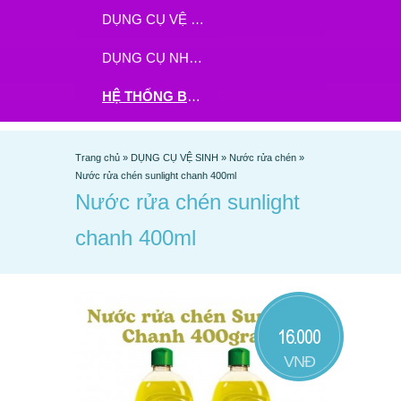
DỤNG CỤ VỆ SINH
DỤNG CỤ NHÀ BẾP
HỆ THỐNG BHX - TGDĐ ĐẶT HÀNG TẠI ĐÂY
Trang chủ
»
DỤNG CỤ VỆ SINH
»
Nước rửa chén
»
Nước rửa chén sunlight chanh 400ml
Nước rửa chén sunlight
chanh 400ml
16.000
VNĐ