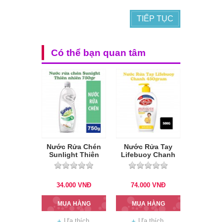
TIẾP TỤC
Có thể bạn quan tâm
Nước Rửa Chén
Nước Rửa Tay
Sunlight Thiên
Lifebuoy Chanh
nhiên 750gr
450gr (Vàng)
34.000
VNĐ
74.000
VNĐ
MUA HÀNG
MUA HÀNG
Ưa thích
Ưa thích