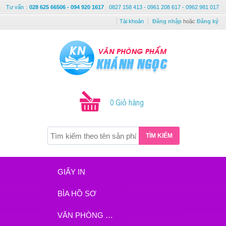
Tư vấn
:
028 625 66506 - 094 920 1617
0827 158 413 - 0961 208 617 - 0962 981 017
Tài khoản
Đăng nhập
hoặc
Đăng ký
0 Giỏ hàng
TÌM KIẾM
GIẤY IN
BÌA HỒ SƠ
VĂN PHÒNG PHẨM