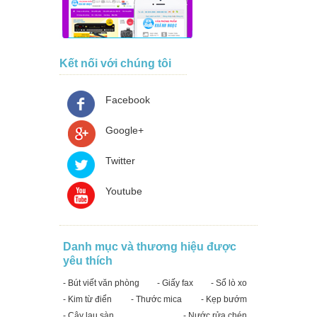
Kết nối với chúng tôi
Facebook
Google+
Twitter
Youtube
Danh mục và thương hiệu được
yêu thích
- Bút viết văn phòng
- Giấy fax
- Sổ lò xo
- Kim từ điển
- Thước mica
- Kẹp bướm
- Cây lau sàn
- Nước rửa chén