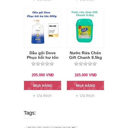
Dầu gội Dove
Nước Rửa Chén
Phục hồi hư tổn
Gift Chanh 9.5kg
880g
205.000
VNĐ
165.000
VNĐ
MUA HÀNG
MUA HÀNG
Ưa thích
Ưa thích
Tags: