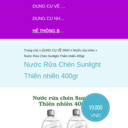
DỤNG CỤ VỆ SINH
DỤNG CỤ NHÀ BẾP
HỆ THỐNG BHX - TGDĐ ĐẶT HÀNG TẠI ĐÂY
Trang chủ
»
DỤNG CỤ VỆ SINH
»
Nước rửa chén
»
Nước Rửa Chén Sunlight Thiên nhiên 400gr
Nước Rửa Chén Sunlight
Thiên nhiên 400gr
19.000
VNĐ