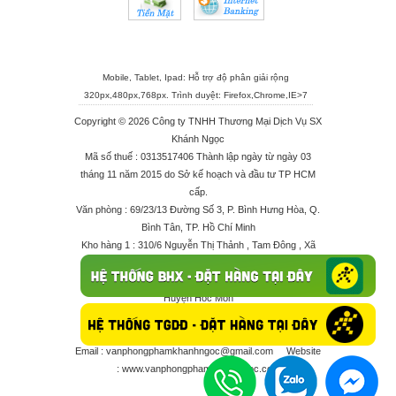
Mobile, Tablet, Ipad: Hỗ trợ độ phân giải rộng
320px,480px,768px. Trình duyệt:
Firefox
,
Chrome
,
IE>7
Copyright © 2026 Công ty TNHH Thương Mại Dịch Vụ SX
Khánh Ngọc
Mã số thuế : 0313517406 Thành lập ngày từ ngày 03
tháng 11 năm 2015 do Sở kế hoạch và đầu tư TP HCM
cấp.
Văn phòng : 69/23/13 Đường Số 3, P. Bình Hưng Hòa, Q.
Bình Tân, TP. Hồ Chí Minh
Kho hàng 1 : 310/6 Nguyễn Thị Thảnh , Tam Đông , Xã
Thới Tam Thôn , Huyện Hóc Môn
Kho hàng 2 : 68/2X Ấp Đông 1 , Xã Thới Tam Thôn ,
Huyện Hóc Môn
Điện thoại : 028 625 66506 - 0909 682 189 - 082 7158
413 - 096 298 10 17 - 0961 208 617
Email :
vanphongphamkhanhngoc@gmail.com
Website
:
www.vanphongphamkhanhngoc.com