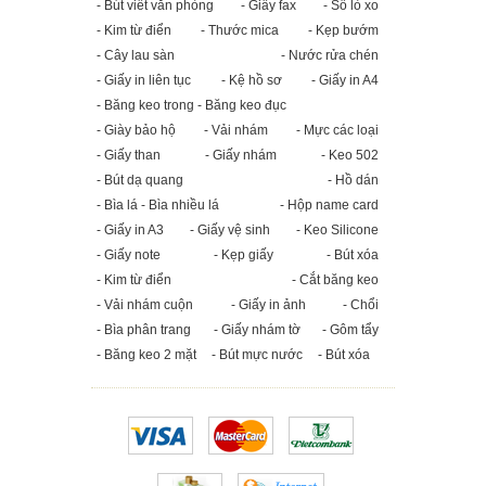
- Bút viết văn phòng
- Giấy fax
- Sổ lò xo
- Kim từ điển
- Thước mica
- Kẹp bướm
- Cây lau sàn
- Nước rửa chén
- Giấy in liên tục
- Kệ hồ sơ
- Giấy in A4
- Băng keo trong - Băng keo đục
- Giày bảo hộ
- Vải nhám
- Mực các loại
- Giấy than
- Giấy nhám
- Keo 502
- Bút dạ quang
- Hồ dán
- Bìa lá - Bìa nhiều lá
- Hộp name card
- Giấy in A3
- Giấy vệ sinh
- Keo Silicone
- Giấy note
- Kẹp giấy
- Bút xóa
- Kim từ điển
- Cắt băng keo
- Vải nhám cuộn
- Giấy in ảnh
- Chổi
- Bìa phân trang
- Giấy nhám tờ
- Gôm tẩy
- Băng keo 2 mặt
- Bút mực nước
- Bút xóa