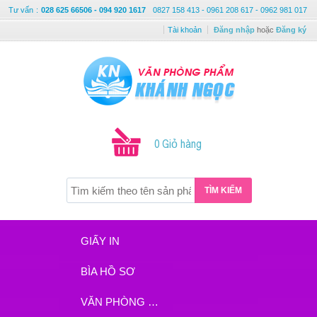
Tư vấn
:
028 625 66506 - 094 920 1617
0827 158 413 - 0961 208 617 - 0962 981 017
Tài khoản
Đăng nhập
hoặc
Đăng ký
0 Giỏ hàng
TÌM KIẾM
GIẤY IN
BÌA HỒ SƠ
VĂN PHÒNG PHẨM