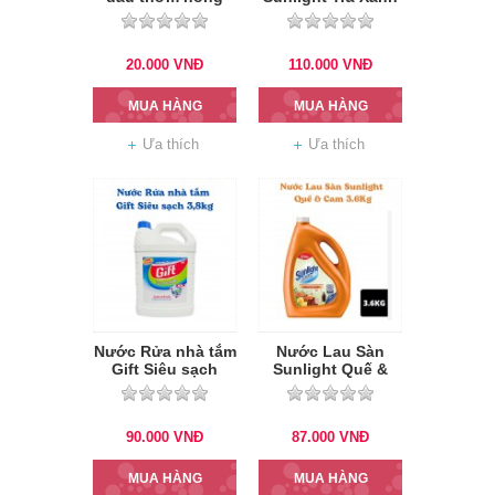
nàng 380g
túi 3.4kg
20.000
VNĐ
110.000
VNĐ
MUA HÀNG
MUA HÀNG
Ưa thích
Ưa thích
Nước Rửa nhà tắm
Nước Lau Sàn
Gift Siêu sạch
Sunlight Quế &
3.8kg
Cam 3.6Kg
90.000
VNĐ
87.000
VNĐ
MUA HÀNG
MUA HÀNG