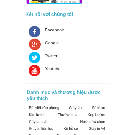
Kết nối với chúng tôi
Facebook
Google+
Twitter
Youtube
Danh mục và thương hiệu được
yêu thích
- Bút viết văn phòng
- Giấy fax
- Sổ lò xo
- Kim từ điển
- Thước mica
- Kẹp bướm
- Cây lau sàn
- Nước rửa chén
- Giấy in liên tục
- Kệ hồ sơ
- Giấy in A4