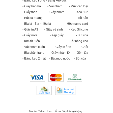
- Băng keo trong - Băng keo đục
- Giày bảo hộ
- Vải nhám
- Mực các loại
- Giấy than
- Giấy nhám
- Keo 502
- Bút dạ quang
- Hồ dán
- Bìa lá - Bìa nhiều lá
- Hộp name card
- Giấy in A3
- Giấy vệ sinh
- Keo Silicone
- Giấy note
- Kẹp giấy
- Bút xóa
- Kim từ điển
- Cắt băng keo
- Vải nhám cuộn
- Giấy in ảnh
- Chổi
- Bìa phân trang
- Giấy nhám tờ
- Gôm tẩy
- Băng keo 2 mặt
- Bút mực nước
- Bút xóa
Mobile, Tablet, Ipad: Hỗ trợ độ phân giải rộng