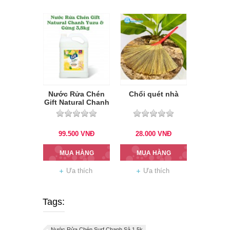
Nước Rửa Chén
Chổi quét nhà
Gift Natural Chanh
Yuzu & Gừng
3.8kg
99.500
VNĐ
28.000
VNĐ
MUA HÀNG
MUA HÀNG
Ưa thích
Ưa thích
Tags:
Nước Rửa Chén Surf Chanh Sả 1.5k