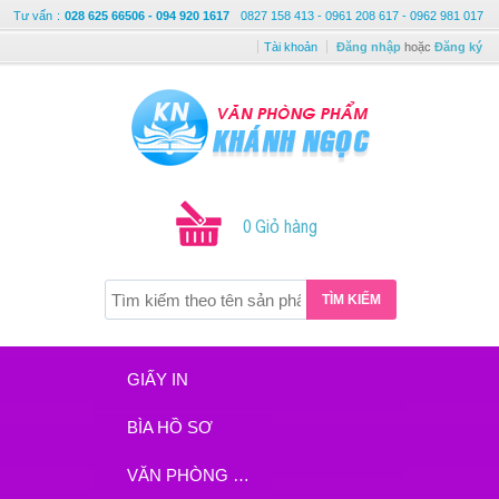
Tư vấn
:
028 625 66506 - 094 920 1617
0827 158 413 - 0961 208 617 - 0962 981 017
Tài khoản
Đăng nhập
hoặc
Đăng ký
0 Giỏ hàng
TÌM KIẾM
GIẤY IN
BÌA HỒ SƠ
VĂN PHÒNG PHẨM