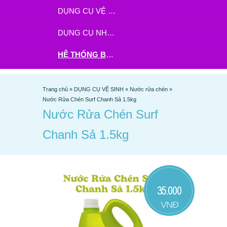
DỤNG CỤ VỆ SINH
DỤNG CỤ NHÀ BẾP
HỆ THỐNG BHX - TGDĐ ĐẶT HÀNG TẠI ĐÂY
Trang chủ
»
DỤNG CỤ VỆ SINH
»
Nước rửa chén
»
Nước Rửa Chén Surf Chanh Sả 1.5kg
Nước Rửa Chén Surf
Chanh Sả 1.5kg
35.000
VNĐ