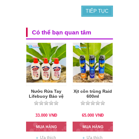
TIẾP TỤC
Có thể bạn quan tâm
Nước Rửa Tay
Xịt côn trùng Raid
Lifebuoy Bảo vệ
600ml
vượt trội 180g (Đỏ)
33.000
VNĐ
65.000
VNĐ
MUA HÀNG
MUA HÀNG
Ưa thích
Ưa thích