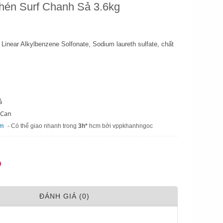
én Surf Chanh Sả 3.6kg
Linear Alkylbenzene Solfonate, Sodium laureth sulfate, chất
ả
 Can
am
- Có thể giao nhanh trong
3h*
hcm bởi vppkhanhngoc
Đ
ÐÁNH GIÁ (0)