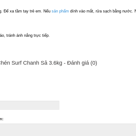
. Để xa tầm tay trẻ em. Nếu
sản phẩm
dính vào mắt, rửa sạch bằng nước. N
áo, tránh ánh nắng trực tiếp.
én Surf Chanh Sả 3.6kg - Ðánh giá (0)
n: