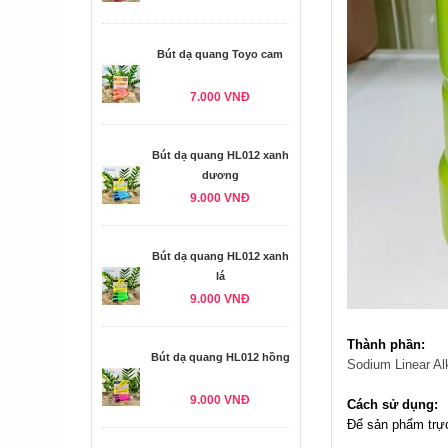
Bút dạ quang Toyo cam
7.000 VNĐ
Bút dạ quang HL012 xanh
dương
9.000 VNĐ
Bút dạ quang HL012 xanh
lá
9.000 VNĐ
Thành phần:
Bút dạ quang HL012 hồng
Sodium Linear Al
9.000 VNĐ
Cách sử dụng:
Để sản phẩm trực