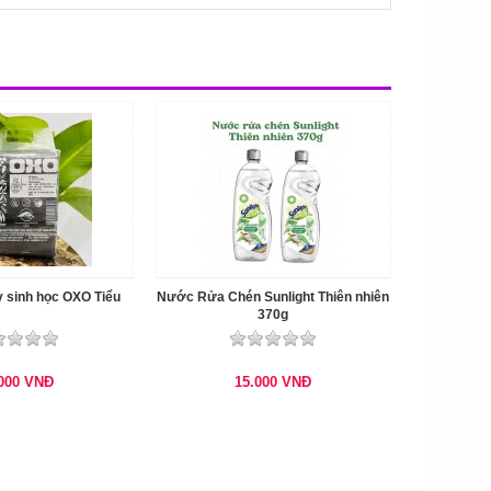
y sinh học OXO Tiểu
Nước Rửa Chén Sunlight Thiên nhiên
370g
.000
VNĐ
15.000
VNĐ