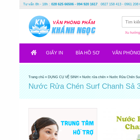
Tư vấn
8h - 18h
:
028 625 66506 - 094 920 1617
0827 158 413 - 0961 208 
Xu hướng 
GIẤY IN
BÌA HỒ SƠ
VĂN PHÒN
Trang chủ
»
DỤNG CỤ VỆ SINH
»
Nước rửa chén
»
Nước Rửa Chén Sur
Nước Rửa Chén Surf Chanh Sả 3