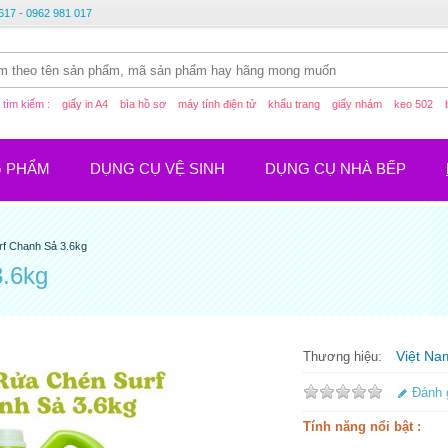
617 - 0962 981 017
tìm kiếm :
giấy in A4
bìa hồ sơ
máy tính điện tử
khẩu trang
giấy nhám
keo 502
G PHẨM
DỤNG CỤ VỆ SINH
DỤNG CỤ NHÀ BẾP
f Chanh Sả 3.6kg
.6kg
Việt Na
Thương hiệu:
Đánh 
Tính năng nổi bật :