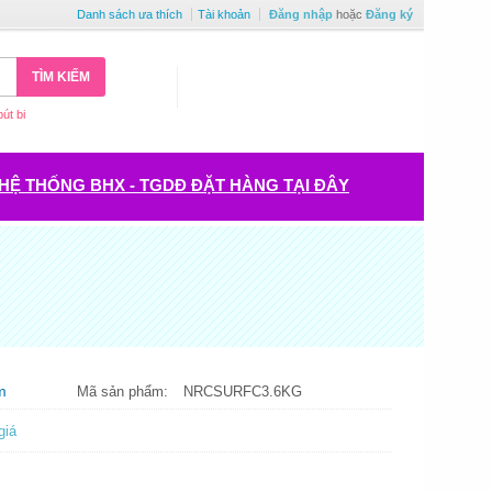
Danh sách ưa thích
Tài khoản
Đăng nhập
hoặc
Đăng ký
TÌM KIẾM
bút bi
HỆ THỐNG BHX - TGDĐ ĐẶT HÀNG TẠI ĐÂY
m
Mã sản phẩm:
NRCSURFC3.6KG
giá