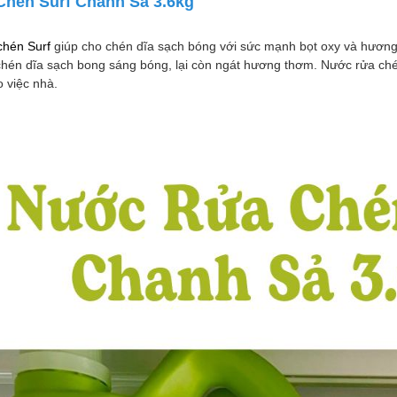
hén Surf Chanh Sả 3.6kg
én Surf
giúp cho chén dĩa sạch bóng với sức mạnh bọt oxy và hương
hén dĩa sạch bong sáng bóng, lại còn ngát hương thơm. Nước rửa ch
 việc nhà.