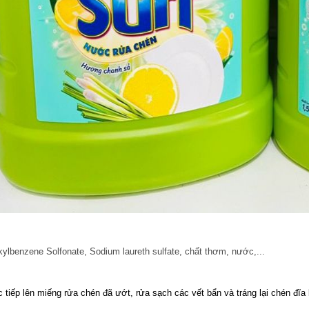
kylbenzene Solfonate, Sodium laureth sulfate, chất thơm, nước,...
 tiếp lên miếng rửa chén đã ướt, rửa sạch các vết bẩn và tráng lại chén đĩ