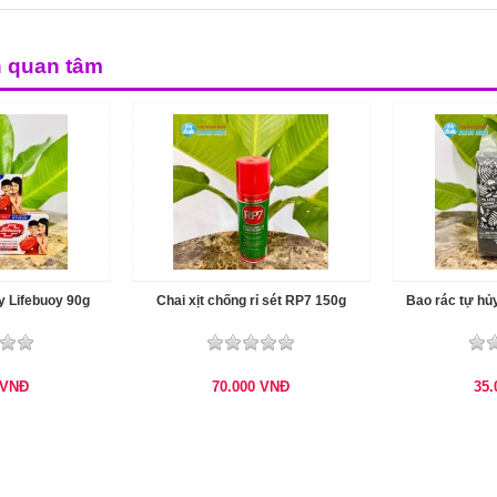
n quan tâm
y Lifebuoy 90g
Chai xịt chống rỉ sét RP7 150g
Bao rác tự hủ
VNĐ
70.000
VNĐ
35