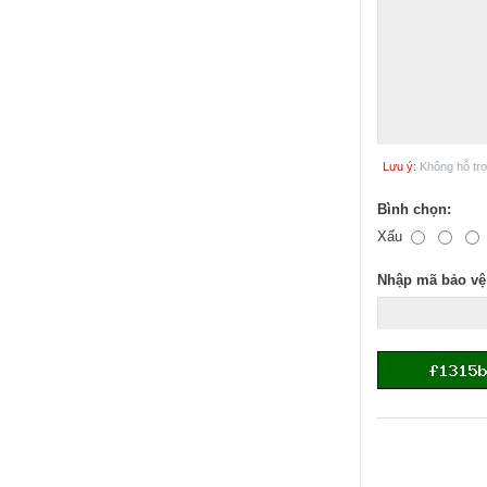
Lưu ý:
Không hỗ tr
Bình chọn:
Xấu
Nhập mã bảo vệ