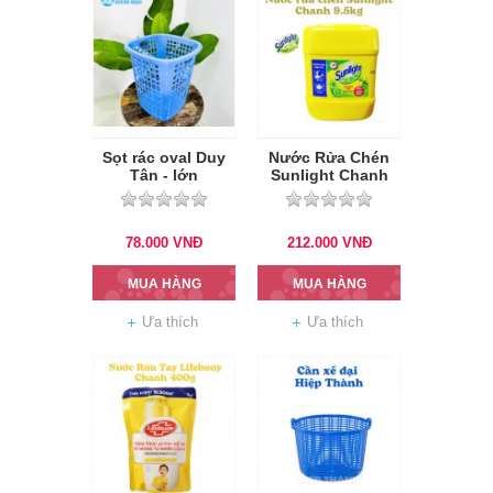
Sọt rác oval Duy
Nước Rửa Chén
Tân - lớn
Sunlight Chanh
9.5kg
78.000
VNĐ
212.000
VNĐ
MUA HÀNG
MUA HÀNG
Ưa thích
Ưa thích