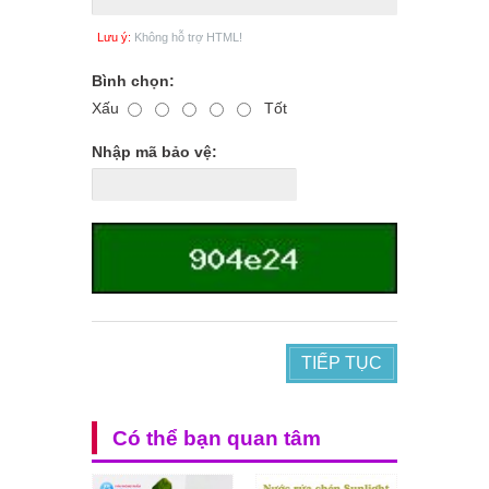
Lưu ý:
Không hỗ trợ HTML!
Bình chọn:
Xấu
Tốt
Nhập mã bảo vệ:
TIẾP TỤC
Có thể bạn quan tâm