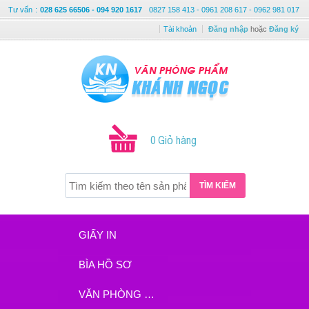
Tư vấn
:
028 625 66506 - 094 920 1617
0827 158 413 - 0961 208 617 - 0962 981 017
Tài khoản
Đăng nhập
hoặc
Đăng ký
0 Giỏ hàng
TÌM KIẾM
GIẤY IN
BÌA HỒ SƠ
VĂN PHÒNG PHẨM