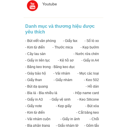
Youtube
Danh mục và thương hiệu được
yêu thích
- Bút viết văn phòng
- Giấy fax
- Sổ lò xo
- Kim từ điển
- Thước mica
- Kẹp bướm
- Cây lau sàn
- Nước rửa chén
- Giấy in liên tục
- Kệ hồ sơ
- Giấy in A4
- Băng keo trong - Băng keo đục
- Giày bảo hộ
- Vải nhám
- Mực các loại
- Giấy than
- Giấy nhám
- Keo 502
- Bút dạ quang
- Hồ dán
- Bìa lá - Bìa nhiều lá
- Hộp name card
- Giấy in A3
- Giấy vệ sinh
- Keo Silicone
- Giấy note
- Kẹp giấy
- Bút xóa
- Kim từ điển
- Cắt băng keo
- Vải nhám cuộn
- Giấy in ảnh
- Chổi
- Bìa phân trang
- Giấy nhám tờ
- Gôm tẩy