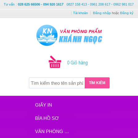
Tư vấn
:
028 625 66506 - 094 920 1617
0827 158 413 - 0961 208 617 - 0962 981 017
Tài khoản
Đăng nhập
hoặc
Đăng ký
0 Giỏ hàng
TÌM KIẾM
GIẤY IN
BÌA HỒ SƠ
VĂN PHÒNG PHẨM