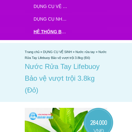
DỤNG CỤ VỆ SINH
DỤNG CỤ NHÀ BẾP
HỆ THỐNG BHX - TGDĐ ĐẶT HÀNG TẠI ĐÂY
Trang chủ
»
DỤNG CỤ VỆ SINH
»
Nước rửa tay
»
Nước
Rửa Tay Lifebuoy Bảo vệ vượt trội 3.8kg (Đỏ)
Nước Rửa Tay Lifebuoy
Bảo vệ vượt trội 3.8kg
(Đỏ)
284.000
VNĐ