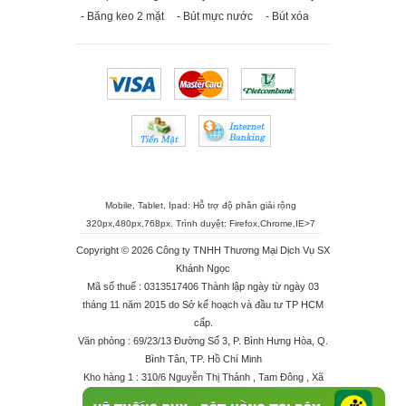
- Băng keo 2 mặt
- Bút mực nước
- Bút xóa
Mobile, Tablet, Ipad: Hỗ trợ độ phân giải rộng
320px,480px,768px. Trình duyệt:
Firefox
,
Chrome
,
IE>7
Copyright © 2026 Công ty TNHH Thương Mại Dịch Vụ SX
Khánh Ngọc
Mã số thuế : 0313517406 Thành lập ngày từ ngày 03
tháng 11 năm 2015 do Sở kế hoạch và đầu tư TP HCM
cấp.
Văn phòng : 69/23/13 Đường Số 3, P. Bình Hưng Hòa, Q.
Bình Tân, TP. Hồ Chí Minh
Kho hàng 1 : 310/6 Nguyễn Thị Thảnh , Tam Đông , Xã
Thới Tam Thôn , Huyện Hóc Môn