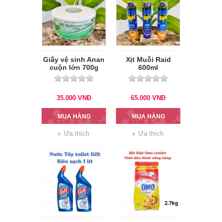
Giấy vệ sinh Anan
Xịt Muỗi Raid
cuộn lớn 700g
600ml
35.000
VNĐ
65.000
VNĐ
MUA HÀNG
MUA HÀNG
Ưa thích
Ưa thích