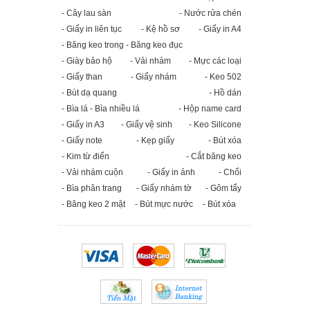
- Cây lau sàn
- Nước rửa chén
- Giấy in liên tục
- Kệ hồ sơ
- Giấy in A4
- Băng keo trong - Băng keo đục
- Giày bảo hộ
- Vải nhám
- Mực các loại
- Giấy than
- Giấy nhám
- Keo 502
- Bút dạ quang
- Hồ dán
- Bìa lá - Bìa nhiều lá
- Hộp name card
- Giấy in A3
- Giấy vệ sinh
- Keo Silicone
- Giấy note
- Kẹp giấy
- Bút xóa
- Kim từ điển
- Cắt băng keo
- Vải nhám cuộn
- Giấy in ảnh
- Chổi
- Bìa phân trang
- Giấy nhám tờ
- Gôm tẩy
- Băng keo 2 mặt
- Bút mực nước
- Bút xóa