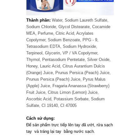
Thành phần:
Water, Sodium Laureth Sulfate,
Sodium Chloride, Glycol Distearate, Cocamide
MEA, Perfume, Citric Acid, Acrylates
Copolymer, Sodium Benzoate, PPG - 9,
Tetrasodium EDTA, Sodium Hydroxide,
Terpineol, Glycerin, VP / VA Copolymer,
Thymol, Pentasodium Pentetate, Silver Oxide,
Honey, Lauric Acid, Citrus Aurantium Dulcis
(Orange) Juice, Prunus Persica (Peach) Juice,
Prunus Persica (Peach) Juice, Pyrus Malus
(Apple) Juice, Fragaria Ananassa (Strawberry)
Fruit Juice, Citrus Limon (Lemon) Juice,
Ascorbic Acid, Potassium Sorbate, Sodium
Sulfate, CI 19140, CI 47005
Cách sử dụng:
Để sản phẩm trực tiếp lên tay đã ướt, rửa sạch
tay và tráng lại tay bằng nước sạch.