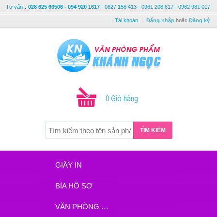
Tư vấn
:
028 625 66506 - 094 920 1617
0827 158 413 - 0961 208 617 - 0962 981 017
Tài khoản
Đăng nhập
hoặc
Đăng ký
0 Giỏ hàng
TÌM KIẾM
GIẤY IN
BÌA HỒ SƠ
VĂN PHÒNG PHẨM