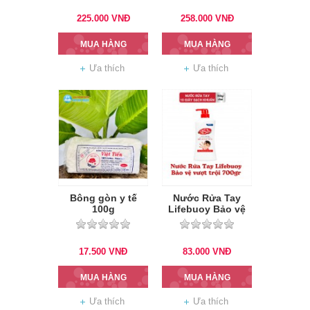
225.000
VNĐ
258.000
VNĐ
MUA HÀNG
MUA HÀNG
Ưa thích
Ưa thích
Bông gòn y tế
Nước Rửa Tay
100g
Lifebuoy Bảo vệ
vượt trội 700gr
(Đỏ)
17.500
VNĐ
83.000
VNĐ
MUA HÀNG
MUA HÀNG
Ưa thích
Ưa thích