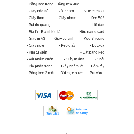
- Băng keo trong - Băng keo đục
- Giày bảo hộ
- Vải nhám
- Mực các loại
- Giấy than
- Giấy nhám
- Keo 502
- Bút dạ quang
- Hồ dán
- Bìa lá - Bìa nhiều lá
- Hộp name card
- Giấy in A3
- Giấy vệ sinh
- Keo Silicone
- Giấy note
- Kẹp giấy
- Bút xóa
- Kim từ điển
- Cắt băng keo
- Vải nhám cuộn
- Giấy in ảnh
- Chổi
- Bìa phân trang
- Giấy nhám tờ
- Gôm tẩy
- Băng keo 2 mặt
- Bút mực nước
- Bút xóa