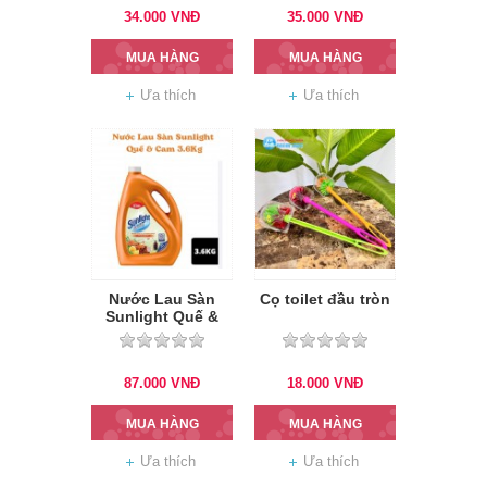
34.000
VNĐ
35.000
VNĐ
MUA HÀNG
MUA HÀNG
Ưa thích
Ưa thích
Nước Lau Sàn
Cọ toilet đầu tròn
Sunlight Quế &
Cam 3.6Kg
87.000
VNĐ
18.000
VNĐ
MUA HÀNG
MUA HÀNG
Ưa thích
Ưa thích