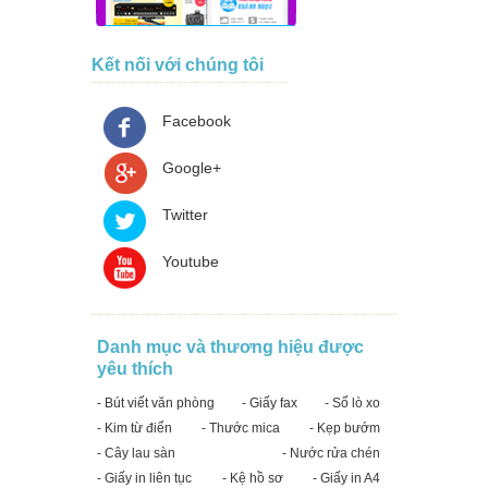
Kết nối với chúng tôi
Facebook
Google+
Twitter
Youtube
Danh mục và thương hiệu được
yêu thích
- Bút viết văn phòng
- Giấy fax
- Sổ lò xo
- Kim từ điển
- Thước mica
- Kẹp bướm
- Cây lau sàn
- Nước rửa chén
- Giấy in liên tục
- Kệ hồ sơ
- Giấy in A4