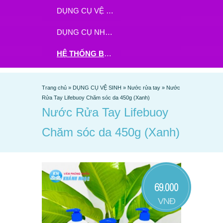
DỤNG CỤ VỆ SINH
DỤNG CỤ NHÀ BẾP
HỆ THỐNG BHX - TGDĐ ĐẶT HÀNG TẠI ĐÂY
Trang chủ
»
DỤNG CỤ VỆ SINH
»
Nước rửa tay
»
Nước
Rửa Tay Lifebuoy Chăm sóc da 450g (Xanh)
Nước Rửa Tay Lifebuoy
Chăm sóc da 450g (Xanh)
69.000
VNĐ