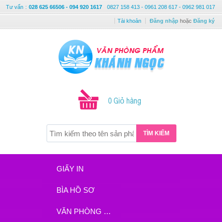
Tư vấn
:
028 625 66506 - 094 920 1617
0827 158 413 - 0961 208 617 - 0962 981 017
Tài khoản
Đăng nhập
hoặc
Đăng ký
0 Giỏ hàng
TÌM KIẾM
GIẤY IN
BÌA HỒ SƠ
VĂN PHÒNG PHẨM