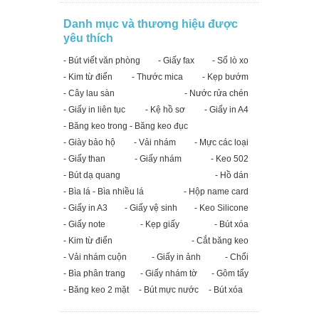
Danh mục và thương hiệu được
yêu thích
- Bút viết văn phòng
- Giấy fax
- Sổ lò xo
- Kim từ điển
- Thước mica
- Kẹp bướm
- Cây lau sàn
- Nước rửa chén
- Giấy in liên tục
- Kệ hồ sơ
- Giấy in A4
- Băng keo trong - Băng keo đục
- Giày bảo hộ
- Vải nhám
- Mực các loại
- Giấy than
- Giấy nhám
- Keo 502
- Bút dạ quang
- Hồ dán
- Bìa lá - Bìa nhiều lá
- Hộp name card
- Giấy in A3
- Giấy vệ sinh
- Keo Silicone
- Giấy note
- Kẹp giấy
- Bút xóa
- Kim từ điển
- Cắt băng keo
- Vải nhám cuộn
- Giấy in ảnh
- Chổi
- Bìa phân trang
- Giấy nhám tờ
- Gôm tẩy
- Băng keo 2 mặt
- Bút mực nước
- Bút xóa