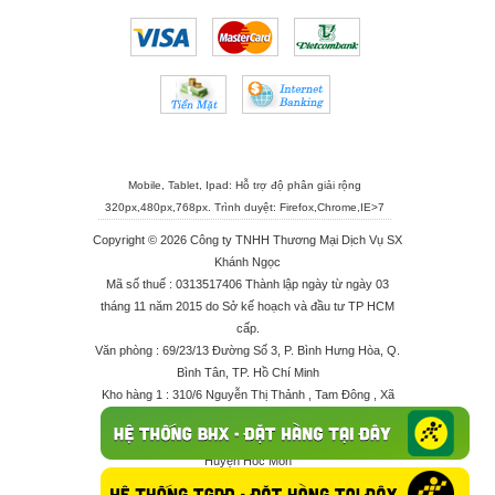
Mobile, Tablet, Ipad: Hỗ trợ độ phân giải rộng
320px,480px,768px. Trình duyệt:
Firefox
,
Chrome
,
IE>7
Copyright © 2026 Công ty TNHH Thương Mại Dịch Vụ SX
Khánh Ngọc
Mã số thuế : 0313517406 Thành lập ngày từ ngày 03
tháng 11 năm 2015 do Sở kế hoạch và đầu tư TP HCM
cấp.
Văn phòng : 69/23/13 Đường Số 3, P. Bình Hưng Hòa, Q.
Bình Tân, TP. Hồ Chí Minh
Kho hàng 1 : 310/6 Nguyễn Thị Thảnh , Tam Đông , Xã
Thới Tam Thôn , Huyện Hóc Môn
Kho hàng 2 : 68/2X Ấp Đông 1 , Xã Thới Tam Thôn ,
Huyện Hóc Môn
Điện thoại : 028 625 66506 - 0909 682 189 - 082 7158