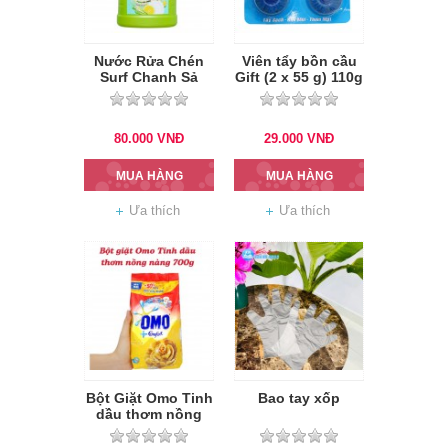
Nước Rửa Chén
Viên tẩy bồn cầu
Surf Chanh Sả
Gift (2 x 55 g) 110g
3.6kg
80.000
VNĐ
29.000
VNĐ
MUA HÀNG
MUA HÀNG
Ưa thích
Ưa thích
Bột Giặt Omo Tinh
Bao tay xốp
dầu thơm nồng
nàng 700g