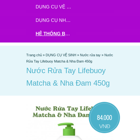
DỤNG CỤ VỆ SINH
DỤNG CỤ NHÀ BẾP
HỆ THỐNG BHX - TGDĐ ĐẶT HÀNG TẠI ĐÂY
Trang chủ
»
DỤNG CỤ VỆ SINH
»
Nước rửa tay
»
Nước
Rửa Tay Lifebuoy Matcha & Nha Đam 450g
Nước Rửa Tay Lifebuoy
Matcha & Nha Đam 450g
84.000
VNĐ