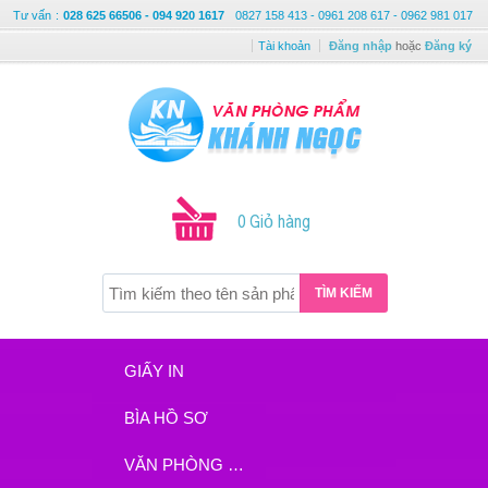
Tư vấn
:
028 625 66506 - 094 920 1617
0827 158 413 - 0961 208 617 - 0962 981 017
Tài khoản
Đăng nhập
hoặc
Đăng ký
0 Giỏ hàng
TÌM KIẾM
GIẤY IN
BÌA HỒ SƠ
VĂN PHÒNG PHẨM