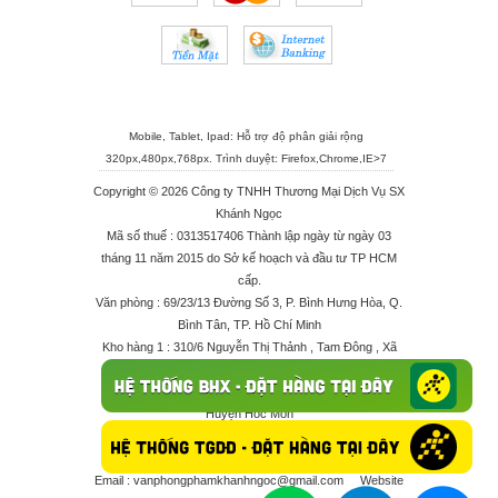
Mobile, Tablet, Ipad: Hỗ trợ độ phân giải rộng
320px,480px,768px. Trình duyệt:
Firefox
,
Chrome
,
IE>7
Copyright © 2026 Công ty TNHH Thương Mại Dịch Vụ SX
Khánh Ngọc
Mã số thuế : 0313517406 Thành lập ngày từ ngày 03
tháng 11 năm 2015 do Sở kế hoạch và đầu tư TP HCM
cấp.
Văn phòng : 69/23/13 Đường Số 3, P. Bình Hưng Hòa, Q.
Bình Tân, TP. Hồ Chí Minh
Kho hàng 1 : 310/6 Nguyễn Thị Thảnh , Tam Đông , Xã
Thới Tam Thôn , Huyện Hóc Môn
Kho hàng 2 : 68/2X Ấp Đông 1 , Xã Thới Tam Thôn ,
Huyện Hóc Môn
Điện thoại : 028 625 66506 - 0909 682 189 - 082 7158
413 - 096 298 10 17 - 0961 208 617
Email :
vanphongphamkhanhngoc@gmail.com
Website