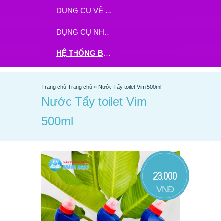
DỤNG CỤ VỆ SINH
DỤNG CỤ NHÀ BẾP
HỆ THỐNG BHX - TGDĐ ĐẶT HÀNG TẠI ĐÂY
Trang chủ
Trang chủ
»
Nước Tẩy toilet Vim 500ml
Nước Tẩy toilet Vim
500ml
23.000
VNĐ