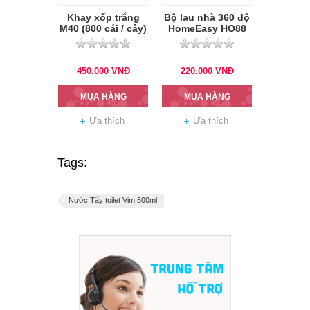
Khay xốp trắng
Bộ lau nhà 360 độ
M40 (800 cái / cây)
HomeEasy HO88
450.000
VNĐ
220.000
VNĐ
MUA HÀNG
MUA HÀNG
Ưa thích
Ưa thích
Tags:
Nước Tẩy toilet Vim 500ml