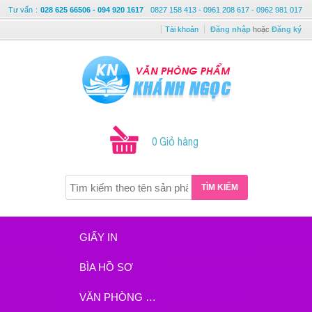
Tư vấn
:
028 625 66506 - 094 920 1617
0827 158 413 - 0961 208 617 - 0962 981 017
Tài khoản
Đăng nhập
hoặc
Đăng ký
0 Giỏ hàng
TÌM KIẾM
GIẤY IN
BÌA HỒ SƠ
VĂN PHÒNG PHẨM