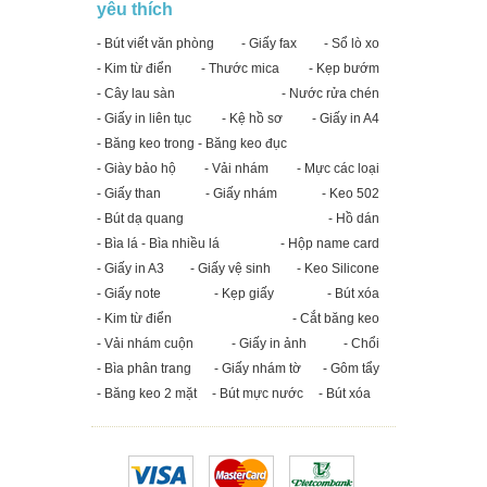
yêu thích
- Bút viết văn phòng
- Giấy fax
- Sổ lò xo
- Kim từ điển
- Thước mica
- Kẹp bướm
- Cây lau sàn
- Nước rửa chén
- Giấy in liên tục
- Kệ hồ sơ
- Giấy in A4
- Băng keo trong - Băng keo đục
- Giày bảo hộ
- Vải nhám
- Mực các loại
- Giấy than
- Giấy nhám
- Keo 502
- Bút dạ quang
- Hồ dán
- Bìa lá - Bìa nhiều lá
- Hộp name card
- Giấy in A3
- Giấy vệ sinh
- Keo Silicone
- Giấy note
- Kẹp giấy
- Bút xóa
- Kim từ điển
- Cắt băng keo
- Vải nhám cuộn
- Giấy in ảnh
- Chổi
- Bìa phân trang
- Giấy nhám tờ
- Gôm tẩy
- Băng keo 2 mặt
- Bút mực nước
- Bút xóa