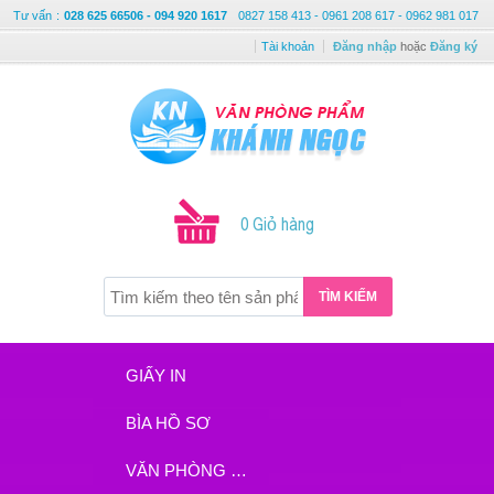
Tư vấn
:
028 625 66506 - 094 920 1617
0827 158 413 - 0961 208 617 - 0962 981 017
Tài khoản
Đăng nhập
hoặc
Đăng ký
0 Giỏ hàng
TÌM KIẾM
GIẤY IN
BÌA HỒ SƠ
VĂN PHÒNG PHẨM