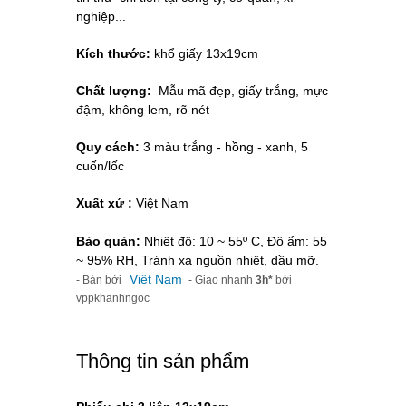
nghiệp...
Kích thước:
khổ giấy 13x19cm
Chất lượng:
Mẫu mã đẹp, giấy trắng, mực
đậm, không lem, rõ nét
Quy cách:
3 màu trắng - hồng - xanh, 5
cuốn/lốc
Xuất xứ :
Việt Nam
Bảo quản:
Nhiệt độ: 10 ~ 55º C, Độ ẩm: 55
~ 95% RH, Tránh xa nguồn nhiệt, dầu mỡ.
Việt Nam
- Bán bởi
- Giao nhanh
3h*
bởi
vppkhanhngoc
Thông tin sản phẩm