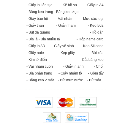
- Giấy in liên tục
- Kệ hồ sơ
- Giấy in A4
- Băng keo trong - Băng keo đục
- Giày bảo hộ
- Vải nhám
- Mực các loại
- Giấy than
- Giấy nhám
- Keo 502
- Bút dạ quang
- Hồ dán
- Bìa lá - Bìa nhiều lá
- Hộp name card
- Giấy in A3
- Giấy vệ sinh
- Keo Silicone
- Giấy note
- Kẹp giấy
- Bút xóa
- Kim từ điển
- Cắt băng keo
- Vải nhám cuộn
- Giấy in ảnh
- Chổi
- Bìa phân trang
- Giấy nhám tờ
- Gôm tẩy
- Băng keo 2 mặt
- Bút mực nước
- Bút xóa