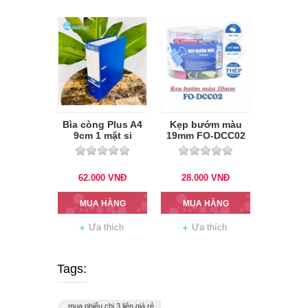
Bìa còng Plus A4
Kẹp bướm màu
9cm 1 mặt si
19mm FO-DCC02
62.000
VNĐ
28.000
VNĐ
MUA HÀNG
MUA HÀNG
Ưa thích
Ưa thích
Tags:
mua phiếu chi 3 liên giá rẻ