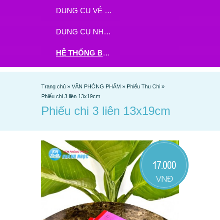
DỤNG CỤ VỆ SINH
DỤNG CỤ NHÀ BẾP
HỆ THỐNG BHX - TGDĐ ĐẶT HÀNG TẠI ĐÂY
Trang chủ
»
VĂN PHÒNG PHẨM
»
Phiếu Thu Chi
»
Phiếu chi 3 liên 13x19cm
Phiếu chi 3 liên 13x19cm
17.000
VNĐ