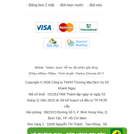
- Băng keo 2 mặt
- Bút mực nước
- Bút xóa
Mobile, Tablet, Ipad: Hỗ trợ độ phân giải rộng
320px,480px,768px. Trình duyệt:
Firefox
,
Chrome
,
IE>7
Copyright © 2026 Công ty TNHH Thương Mại Dịch Vụ SX
Khánh Ngọc
Mã số thuế : 0313517406 Thành lập ngày từ ngày 03
tháng 11 năm 2015 do Sở kế hoạch và đầu tư TP HCM
cấp.
Văn phòng : 69/23/13 Đường Số 3, P. Bình Hưng Hòa, Q.
Bình Tân, TP. Hồ Chí Minh
Kho hàng 1 : 310/6 Nguyễn Thị Thảnh , Tam Đông , Xã
Thới Tam Thôn , Huyện Hóc Môn