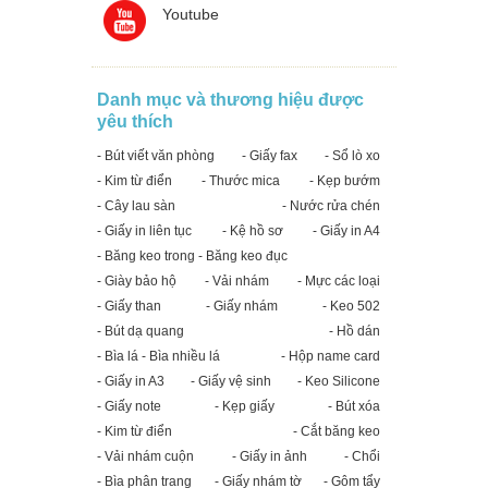
Youtube
Danh mục và thương hiệu được
yêu thích
- Bút viết văn phòng
- Giấy fax
- Sổ lò xo
- Kim từ điển
- Thước mica
- Kẹp bướm
- Cây lau sàn
- Nước rửa chén
- Giấy in liên tục
- Kệ hồ sơ
- Giấy in A4
- Băng keo trong - Băng keo đục
- Giày bảo hộ
- Vải nhám
- Mực các loại
- Giấy than
- Giấy nhám
- Keo 502
- Bút dạ quang
- Hồ dán
- Bìa lá - Bìa nhiều lá
- Hộp name card
- Giấy in A3
- Giấy vệ sinh
- Keo Silicone
- Giấy note
- Kẹp giấy
- Bút xóa
- Kim từ điển
- Cắt băng keo
- Vải nhám cuộn
- Giấy in ảnh
- Chổi
- Bìa phân trang
- Giấy nhám tờ
- Gôm tẩy