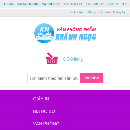
Tư vấn
:
028 625 66506 - 094 920 1617
0827 158 413 - 0961 208 617 - 0962 981 017
Tài khoản
Đăng nhập
hoặc
Đăng ký
0 Giỏ hàng
TÌM KIẾM
GIẤY IN
BÌA HỒ SƠ
VĂN PHÒNG PHẨM