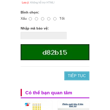
Lưu ý:
Không hỗ trợ HTML!
Bình chọn:
Xấu
Tốt
Nhập mã bảo vệ:
TIẾP TỤC
Có thể bạn quan tâm