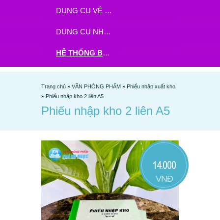
DỤNG CỤ VỆ SINH
DỤNG CỤ NHÀ BẾP
HỆ THỐNG BHX - TGDĐ ĐẶT HÀNG TẠI ĐÂY
Trang chủ
»
VĂN PHÒNG PHẨM
»
Phiếu nhập xuất kho
»
Phiếu nhập kho 2 liên A5
Phiếu nhập kho 2 liên A5
14.000
VNĐ