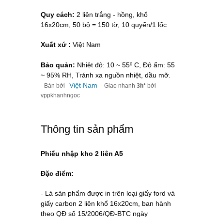
Quy cách:
2 liên trắng - hồng, khổ
16x20cm, 50 bộ = 150 tờ, 10 quyển/1 lốc
Xuất xứ :
Việt Nam
Bảo quản:
Nhiệt độ: 10 ~ 55º C, Độ ẩm: 55
~ 95% RH, Tránh xa nguồn nhiệt, dầu mỡ.
Việt Nam
- Bán bởi
- Giao nhanh
3h*
bởi
vppkhanhngoc
Thông tin sản phẩm
Phiếu nhập kho 2 liên A5
Đặc điểm:
-
Là sản phẩm được in trên loại giấy ford và
giấy carbon 2 liên khổ 16x20cm, ban hành
theo QĐ số 15/2006/QĐ-BTC ngày