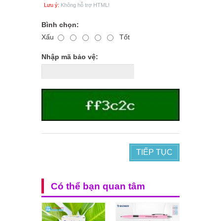
Lưu ý:
Không hỗ trợ HTML!
Bình chọn:
Xấu
Tốt
Nhập mã bảo vệ:
TIẾP TỤC
Có thể bạn quan tâm