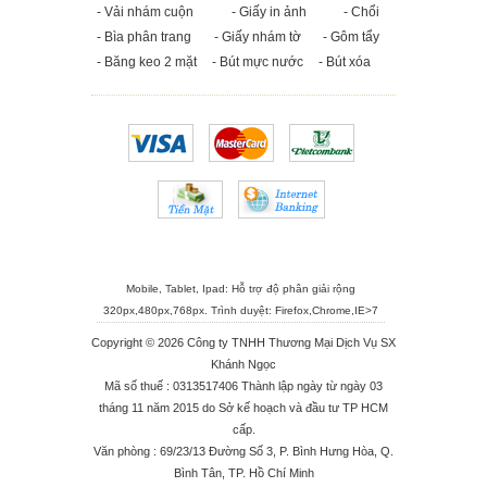
- Vải nhám cuộn
- Giấy in ảnh
- Chổi
- Bìa phân trang
- Giấy nhám tờ
- Gôm tẩy
- Băng keo 2 mặt
- Bút mực nước
- Bút xóa
Mobile, Tablet, Ipad: Hỗ trợ độ phân giải rộng
320px,480px,768px. Trình duyệt:
Firefox
,
Chrome
,
IE>7
Copyright © 2026 Công ty TNHH Thương Mại Dịch Vụ SX
Khánh Ngọc
Mã số thuế : 0313517406 Thành lập ngày từ ngày 03
tháng 11 năm 2015 do Sở kế hoạch và đầu tư TP HCM
cấp.
Văn phòng : 69/23/13 Đường Số 3, P. Bình Hưng Hòa, Q.
Bình Tân, TP. Hồ Chí Minh