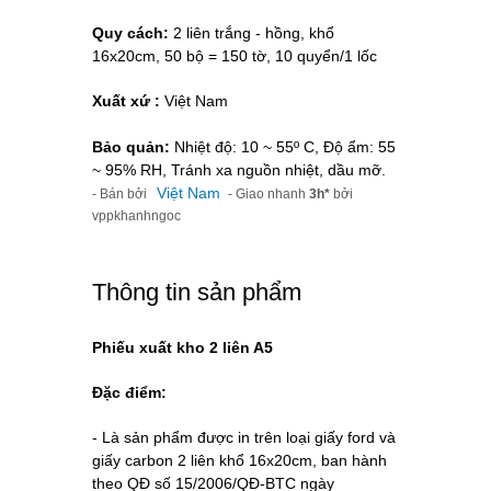
Quy cách:
2 liên trắng - hồng, khổ
16x20cm, 50 bộ = 150 tờ, 10 quyển/1 lốc
Xuất xứ :
Việt Nam
Bảo quản:
Nhiệt độ: 10 ~ 55º C, Độ ẩm: 55
~ 95% RH, Tránh xa nguồn nhiệt, dầu mỡ.
Việt Nam
- Bán bởi
- Giao nhanh
3h*
bởi
vppkhanhngoc
Thông tin sản phẩm
Phiếu xuất kho 2 liên A5
Đặc điểm:
-
Là sản phẩm được in trên loại giấy ford và
giấy carbon 2 liên khổ 16x20cm, ban hành
theo QĐ số 15/2006/QĐ-BTC ngày