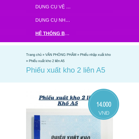
DỤNG CỤ VỆ SINH
DỤNG CỤ NHÀ BẾP
HỆ THỐNG BHX - TGDĐ ĐẶT HÀNG TẠI ĐÂY
Trang chủ
»
VĂN PHÒNG PHẨM
»
Phiếu nhập xuất kho
»
Phiếu xuất kho 2 liên A5
Phiếu xuất kho 2 liên A5
14.000
VNĐ