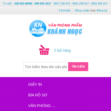
Tư vấn
:
028 625 66506 - 094 920 1617
0827 158 413 - 0961 208 617 - 0962 981 017
Tài khoản
Đăng nhập
hoặc
Đăng ký
0 Giỏ hàng
TÌM KIẾM
GIẤY IN
BÌA HỒ SƠ
VĂN PHÒNG PHẨM