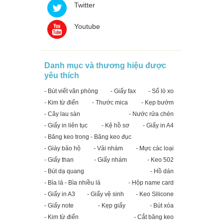
Twitter
Youtube
Danh mục và thương hiệu được
yêu thích
- Bút viết văn phòng
- Giấy fax
- Sổ lò xo
- Kim từ điển
- Thước mica
- Kẹp bướm
- Cây lau sàn
- Nước rửa chén
- Giấy in liên tục
- Kệ hồ sơ
- Giấy in A4
- Băng keo trong - Băng keo đục
- Giày bảo hộ
- Vải nhám
- Mực các loại
- Giấy than
- Giấy nhám
- Keo 502
- Bút dạ quang
- Hồ dán
- Bìa lá - Bìa nhiều lá
- Hộp name card
- Giấy in A3
- Giấy vệ sinh
- Keo Silicone
- Giấy note
- Kẹp giấy
- Bút xóa
- Kim từ điển
- Cắt băng keo