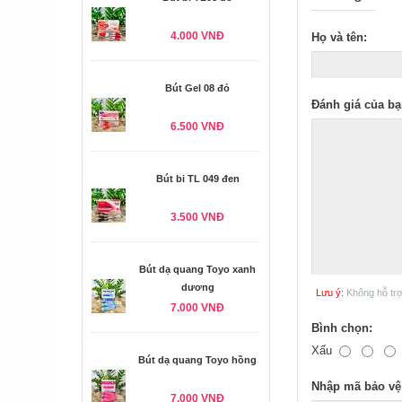
4.000 VNĐ
Họ và tên:
Bút Gel 08 đỏ
Đánh giá của bạ
6.500 VNĐ
Bút bi TL 049 đen
3.500 VNĐ
Bút dạ quang Toyo xanh
dương
Lưu ý:
Không hỗ tr
7.000 VNĐ
Bình chọn:
Xấu
Bút dạ quang Toyo hồng
Nhập mã bảo vệ
7.000 VNĐ