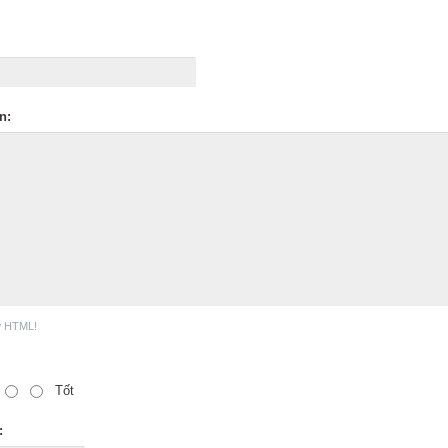
n:
ợ HTML!
Tốt
: