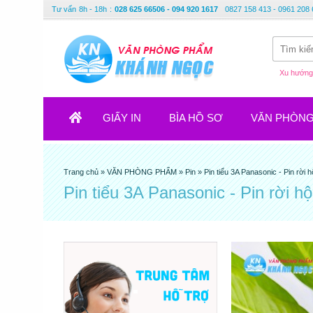
Tư vấn
8h - 18h
:
028 625 66506 - 094 920 1617
0827 158 413 - 0961 208 
Xu hướng 
GIẤY IN
BÌA HỒ SƠ
VĂN PHÒN
Trang chủ
»
VĂN PHÒNG PHẨM
»
Pin
»
Pin tiểu 3A Panasonic - Pin rời 
Pin tiểu 3A Panasonic - Pin rời h