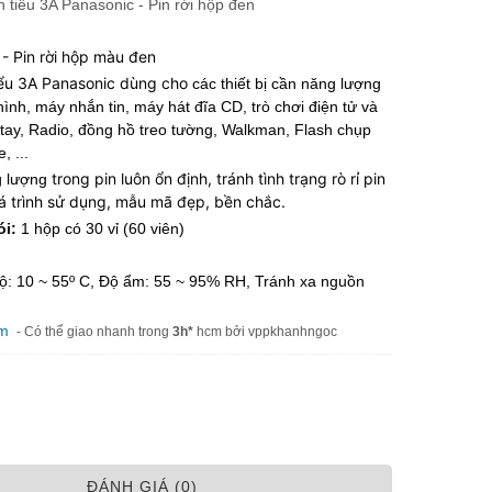
n tiểu 3A Panasonic - Pin rời hộp đen
- Pin rời hộp màu đen
iểu 3A Panasonic dùng cho
các thiết bị cần năng lượng
nh, máy nhắn tin, máy hát đĩa CD, trò chơi điện tử và
m tay, Radio, đồng hồ treo tường, Walkman, Flash chụp
, ...
trong pin luôn ổn định, tránh tình trạng rò rỉ pin
 lượng
á trình sử dụng, mẫu mã đẹp, bền chắc.
ói:
1 hộp có 30 vỉ (60 viên)
độ: 10 ~ 55º C, Độ ẩm: 55 ~ 95% RH, Tránh xa nguồn
am
- Có thể giao nhanh trong
3h*
hcm bởi vppkhanhngoc
ÐÁNH GIÁ (0)