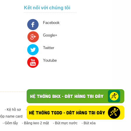
Kết nối với chúng tôi
Facebook
Google+
Twitter
Youtube
- Kệ hồ sơ
- Giấy in A4
- Băng keo trong - Băng keo đục
Hộp name card
- Giấy in A3
- Giấy vệ sinh
- Keo Silicone
- Gôm tẩy
- Băng keo 2 mặt
- Bút mực nước
- Bút xóa