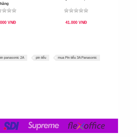
hãng
.000
VNĐ
41.000
VNĐ
pin panasonic 2A
pin tiểu
mua Pin tiểu 3A Panasonic