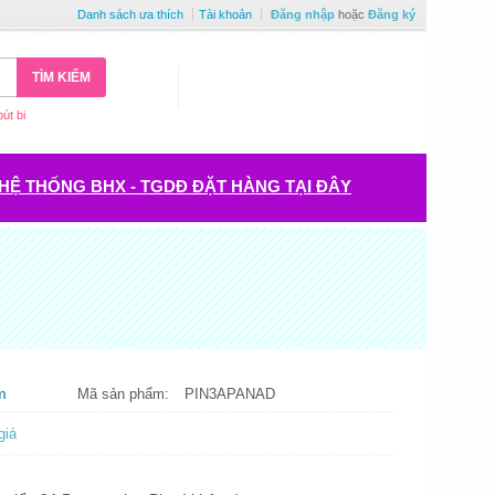
Danh sách ưa thích
Tài khoản
Đăng nhập
hoặc
Đăng ký
TÌM KIẾM
bút bi
HỆ THỐNG BHX - TGDĐ ĐẶT HÀNG TẠI ĐÂY
m
Mã sản phẩm:
PIN3APANAD
giá