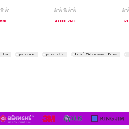
VNĐ
43.000
VNĐ
169
ell 2a
pin pana 2a
pin maxell 3a
Pin tiểu 2A Panasonic - Pin rời