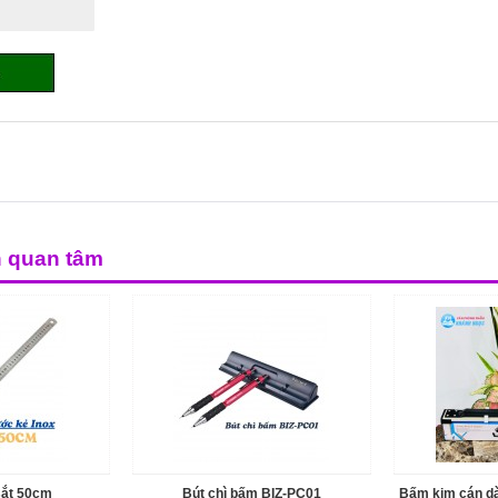
n quan tâm
sắt 50cm
Bút chì bấm BIZ-PC01
Bấm kim cán dà