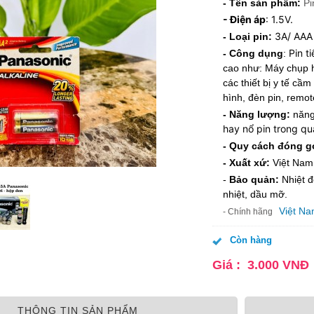
- Tên sản phẩm:
Pi
- Điện áp
: 1.5V.
3A/ AAA 
- Loại pin:
Pin t
- Công dụng
:
cao như: Máy chụp hì
các thiết bị y tế cầ
hình, đèn pin, remote
- Năng lượng:
năng
hay nổ pin trong qu
- Quy cách đóng g
- Xuất xứ:
Việt Nam
-
Bảo quản:
Nhiệt 
nhiệt, dầu mỡ.
Việt N
- Chính hãng
Còn hàng
Giá :
3.000
VNĐ
THÔNG TIN SẢN PHẨM