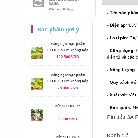
- Tên sản phẩ
- Điện áp
: 1.5V.
Sản phẩm gợi ý
3A/
- Loại pin:
Màng bọc thực phẩm
ECOOK 500m không hộp
- Công dụng
:
điện tử và các t
122.500 VNĐ
- Năng lượng:
Màng bọc thực phẩm
ECOOK 300m không hộp
- Quy cách đó
78.000 VNĐ
- Xuất xứ:
Việt
Bút bi TL08 đen
-
Bảo quản:
Nh
Pin tiểu 3A 
4.000 VNĐ
Đánh giá
Bút bi TL08 đỏ