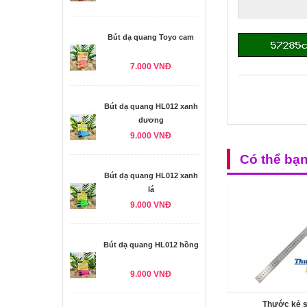
Bút dạ quang Toyo cam
7.000 VNĐ
Bút dạ quang HL012 xanh
dương
9.000 VNĐ
Có thể bạ
Bút dạ quang HL012 xanh
lá
9.000 VNĐ
Bút dạ quang HL012 hồng
9.000 VNĐ
Thước kẻ 