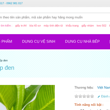
617 - 0962 981 017
tìm kiếm :
giấy in A4
bìa hồ sơ
máy tính điện tử
khẩu trang
giấy nhám
keo 502
G PHẨM
DỤNG CỤ VỆ SINH
DỤNG CỤ NHÀ BẾP
hộp đen
ộp đen
Việt Na
Thương hiệu:
Đánh 
Tính năng nổi bật :