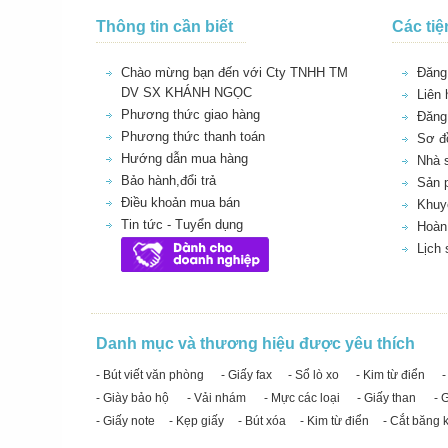
Thông tin cần biết
Các tiệ
Chào mừng bạn đến với Cty TNHH TM
Đăng 
DV SX KHÁNH NGỌC
Liên 
Phương thức giao hàng
Đăng
Phương thức thanh toán
Sơ đồ
Hướng dẫn mua hàng
Nhà 
Bảo hành,đổi trả
Sản 
Điều khoản mua bán
Khuy
Tin tức - Tuyển dụng
Hoàn 
Lịch
Danh mục và thương hiệu được yêu thích
- Bút viết văn phòng
- Giấy fax
- Sổ lò xo
- Kim từ điển
-
- Giày bảo hộ
- Vải nhám
- Mực các loại
- Giấy than
- 
- Giấy note
- Kẹp giấy
- Bút xóa
- Kim từ điển
- Cắt băng 