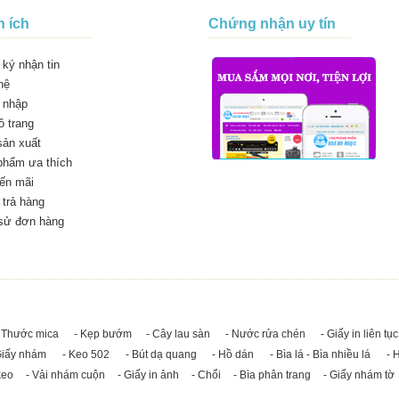
n ích
Chứng nhận uy tín
ký nhận tin
hệ
 nhập
 trang
sản xuất
phẩm ưa thích
ến mãi
trả hàng
 sử đơn hàng
 Thước mica
- Kẹp bướm
- Cây lau sàn
- Nước rửa chén
- Giấy in liên tục
Giấy nhám
- Keo 502
- Bút dạ quang
- Hồ dán
- Bìa lá - Bìa nhiều lá
- 
keo
- Vải nhám cuộn
- Giấy in ảnh
- Chổi
- Bìa phân trang
- Giấy nhám tờ