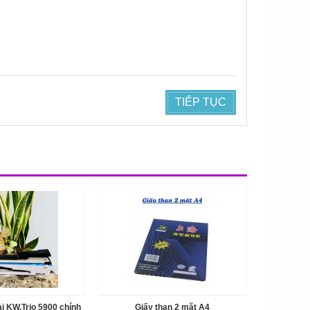
TIẾP TỤC
i KW.Trio 5900 chính
Giấy than 2 mặt A4