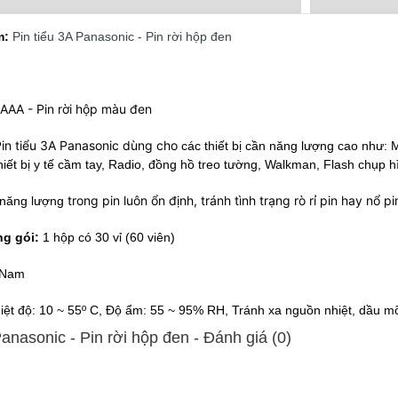
m:
Pin tiểu 3A Panasonic - Pin rời hộp đen
 AAA - Pin rời hộp màu đen
Pin tiểu 3A Panasonic dùng cho
các thiết bị cần năng lượng cao như: 
hiết bị y tế cầm tay, Radio, đồng hồ treo tường, Walkman, Flash chụp hì
trong pin luôn ổn định, tránh tình trạng rò rỉ pin hay nổ
năng lượng
ng gói:
1 hộp có 30 vỉ (60 viên)
 Nam
iệt độ: 10 ~ 55º C, Độ ẩm: 55 ~ 95% RH, Tránh xa nguồn nhiệt, dầu m
Panasonic - Pin rời hộp đen - Ðánh giá (0)