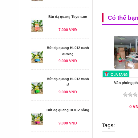
Có thể bạ
Bút dạ quang Toyo cam
7.000 VNĐ
Bút dạ quang HL012 xanh
dương
9.000 VNĐ
Bút dạ quang HL012 xanh
Văn phòng p
lá
9.000 VNĐ
0
V
Bút dạ quang HL012 hồng
9.000 VNĐ
Tags: