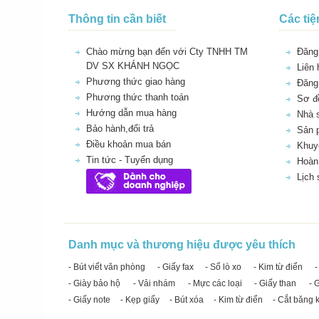
Thông tin cần biết
Các tiệ
Chào mừng bạn đến với Cty TNHH TM
Đăng 
DV SX KHÁNH NGỌC
Liên 
Phương thức giao hàng
Đăng
Phương thức thanh toán
Sơ đồ
Hướng dẫn mua hàng
Nhà 
Bảo hành,đổi trả
Sản 
Điều khoản mua bán
Khuy
Tin tức - Tuyển dụng
Hoàn 
Lịch
Danh mục và thương hiệu được yêu thích
- Bút viết văn phòng
- Giấy fax
- Sổ lò xo
- Kim từ điển
-
- Giày bảo hộ
- Vải nhám
- Mực các loại
- Giấy than
- 
- Giấy note
- Kẹp giấy
- Bút xóa
- Kim từ điển
- Cắt băng 