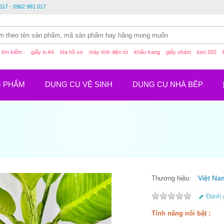
617 - 0962 981 017
tìm kiếm :
giấy in A4
bìa hồ sơ
máy tính điện tử
khẩu trang
giấy nhám
keo 502
G PHẨM
DỤNG CỤ VỆ SINH
DỤNG CỤ NHÀ BẾP
Việt Na
Thương hiệu:
Đánh 
Tính năng nổi bật :