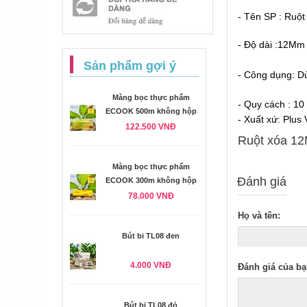
- Tên SP : Ruộ
- Độ dài :12Mm
Sản phẩm gợi ý
- Công dụng: Dù
Màng bọc thực phẩm
- Quy cách : 10
ECOOK 500m không hộp
- Xuất xứ: Plus
122.500 VNĐ
Ruột xóa 12M
Màng bọc thực phẩm
Đánh giá
ECOOK 300m không hộp
78.000 VNĐ
Họ và tên:
Bút bi TL08 đen
4.000 VNĐ
Đánh giá của bạ
Bút bi TL08 đỏ