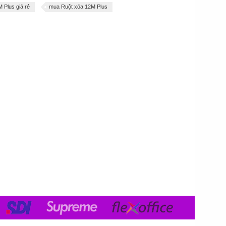
 Plus giá rẻ
mua Ruột xóa 12M Plus