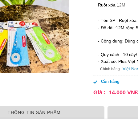
Ruột xóa 1
2M
- Tên SP : Ruột xóa
- Độ dài :12M rộng
- Công dụng: Dùng đ
- Quy cách : 10 cây
- Xuất xứ: Plus Việt
Việt N
- Chính hãng
Còn hàng
Giá :
14.000
VN
THÔNG TIN SẢN PHẨM