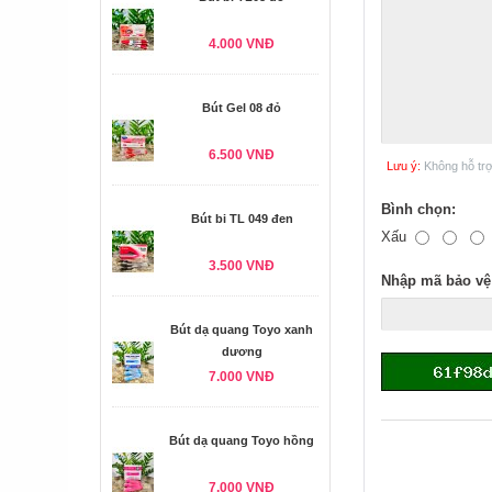
4.000 VNĐ
Bút Gel 08 đỏ
6.500 VNĐ
Lưu ý:
Không hỗ tr
Bình chọn:
Bút bi TL 049 đen
Xấu
3.500 VNĐ
Nhập mã bảo vệ
Bút dạ quang Toyo xanh
dương
7.000 VNĐ
Bút dạ quang Toyo hồng
7.000 VNĐ