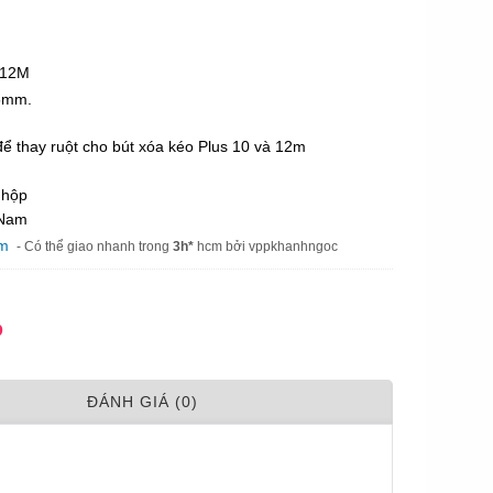
 12M
 5mm.
ể thay ruột cho bút xóa kéo Plus 10 và 12m
/ hộp
 Nam
am
- Có thể giao nhanh trong
3h*
hcm bởi vppkhanhngoc
Đ
ÐÁNH GIÁ (0)