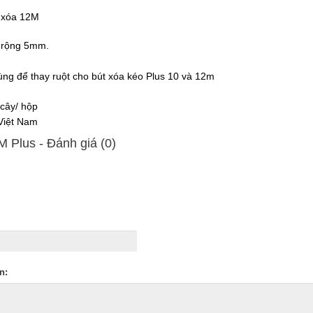
t xóa 12M
 rộng 5mm.
ng để thay ruột cho bút xóa kéo Plus 10 và 12m
 cây/ hộp
 Việt Nam
 Plus - Ðánh giá (0)
n: