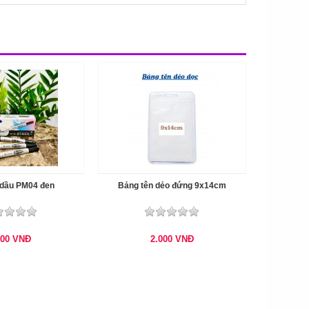
 dầu PM04 đen
Bảng tên dẻo đứng 9x14cm
800
VNĐ
2.000
VNĐ