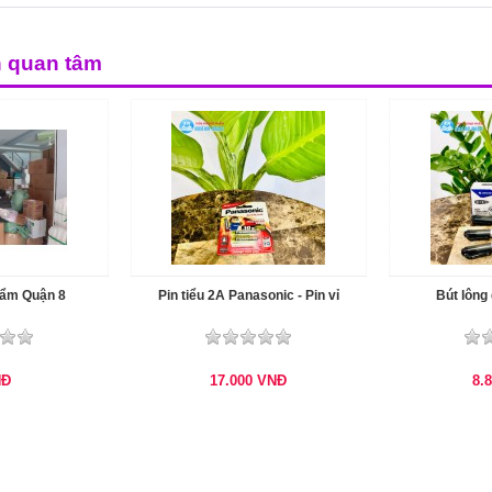
n quan tâm
hẩm Quận 8
Pin tiểu 2A Panasonic - Pin vỉ
Bút lông
NĐ
17.000
VNĐ
8.