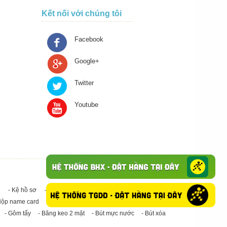
Kết nối với chúng tôi
Facebook
Google+
Twitter
Youtube
- Kệ hồ sơ
- Giấy in A4
- Băng keo trong - Băng keo đục
Hộp name card
- Giấy in A3
- Giấy vệ sinh
- Keo Silicone
- Gôm tẩy
- Băng keo 2 mặt
- Bút mực nước
- Bút xóa