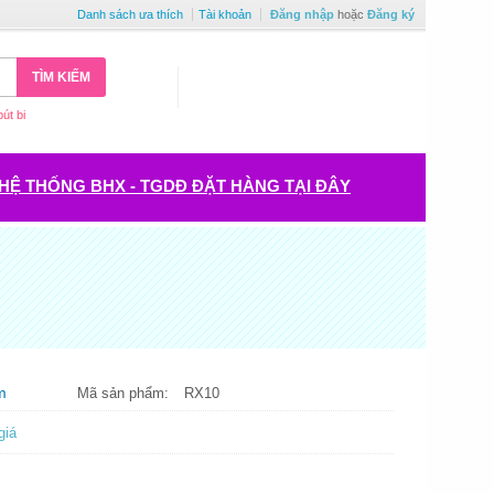
Danh sách ưa thích
Tài khoản
Đăng nhập
hoặc
Đăng ký
TÌM KIẾM
bút bi
HỆ THỐNG BHX - TGDĐ ĐẶT HÀNG TẠI ĐÂY
m
Mã sản phẩm:
RX10
giá