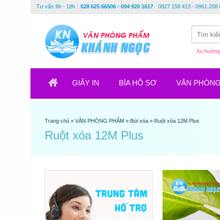
Tư vấn
8h - 18h
:
028 625 66506 - 094 920 1617
0827 158 413 - 0961 208 
Xu hướng 
GIẤY IN
BÌA HỒ SƠ
VĂN PHÒN
Trang chủ
»
VĂN PHÒNG PHẨM
»
Bút xóa
»
Ruột xóa 12M Plus
Ruột xóa 12M Plus