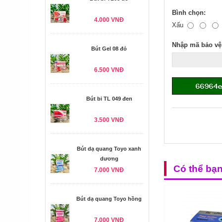
Bình chọn:
4.000 VNĐ
Xấu
Nhập mã bảo vệ
Bút Gel 08 đỏ
6.500 VNĐ
Bút bi TL 049 đen
3.500 VNĐ
Bút dạ quang Toyo xanh
dương
Có thể bạ
7.000 VNĐ
Bút dạ quang Toyo hồng
7.000 VNĐ