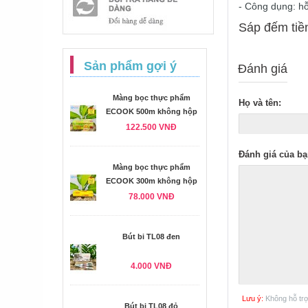
- Công dụng: hỗ
Sáp đếm tiền
Sản phẩm gợi ý
Đánh giá
Màng bọc thực phẩm
Họ và tên:
ECOOK 500m không hộp
122.500 VNĐ
Đánh giá của bạ
Màng bọc thực phẩm
ECOOK 300m không hộp
78.000 VNĐ
Bút bi TL08 đen
4.000 VNĐ
Lưu ý:
Không hỗ tr
Bút bi TL08 đỏ