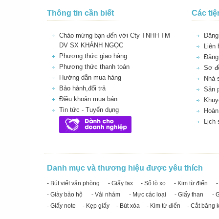
Thông tin cần biết
Các tiệ
Chào mừng bạn đến với Cty TNHH TM
Đăng 
DV SX KHÁNH NGỌC
Liên 
Phương thức giao hàng
Đăng
Phương thức thanh toán
Sơ đồ
Hướng dẫn mua hàng
Nhà 
Bảo hành,đổi trả
Sản 
Điều khoản mua bán
Khuy
Tin tức - Tuyển dụng
Hoàn 
Lịch
Danh mục và thương hiệu được yêu thích
- Bút viết văn phòng
- Giấy fax
- Sổ lò xo
- Kim từ điển
-
- Giày bảo hộ
- Vải nhám
- Mực các loại
- Giấy than
- 
- Giấy note
- Kẹp giấy
- Bút xóa
- Kim từ điển
- Cắt băng 