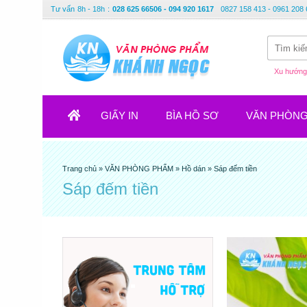
Tư vấn
8h - 18h
:
028 625 66506 - 094 920 1617
0827 158 413 - 0961 208 
Xu hướng 
GIẤY IN
BÌA HỒ SƠ
VĂN PHÒN
Trang chủ
»
VĂN PHÒNG PHẨM
»
Hồ dán
»
Sáp đếm tiền
Sáp đếm tiền