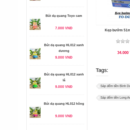
Bút dạ quang Toyo cam
7.000 VNĐ
Kẹp bướm 51
Bút dạ quang HL012 xanh
dương
34.000
9.000 VNĐ
Tags:
Bút dạ quang HL012 xanh
lá
Sáp đếm tiền Bình 
9.000 VNĐ
Sáp đếm tiền Long A
Bút dạ quang HL012 hồng
9.000 VNĐ