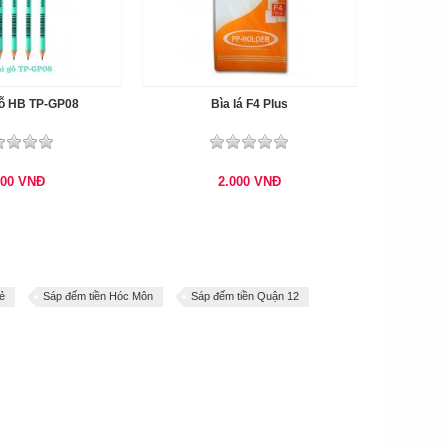
gỗ HB TP-GP08
Bìa lá F4 Plus
600
VNĐ
2.000
VNĐ
rẻ
Sáp đếm tiền Hóc Môn
Sáp đếm tiền Quận 12