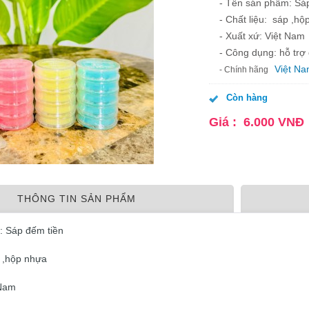
- Tên sán phẩm: Sá
- Chất liệu: sáp ,hộ
- Xuất xứ: Việt Nam
- Công dụng: hỗ trợ
Việt N
- Chính hãng
Còn hàng
Giá :
6.000
VNĐ
THÔNG TIN SẢN PHẨM
: Sáp đếm tiền
p ,hộp nhựa
 Nam