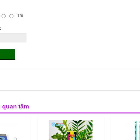
Tốt
:
n quan tâm