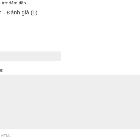
 trợ đếm tiền
 - Ðánh giá (0)
n:
ợ HTML!