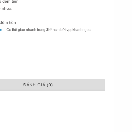
p đếm tiền
p nhựa
 đếm tiền
am
- Có thể giao nhanh trong
3h*
hcm bởi vppkhanhngoc
ÐÁNH GIÁ (0)