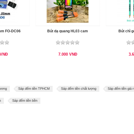
mm FO-DC06
Bút dạ quang HL03 cam
Bút chì 
VNĐ
7.000
VNĐ
3.
Dương
Sáp đếm tiền TPHCM
Sáp đếm tiền chất lượng
Sáp đếm tiền giá 
n
Sáp đếm tiền bền