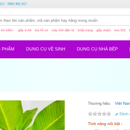
617 - 0962 981 017
tìm kiếm :
giấy in A4
bìa hồ sơ
máy tính điện tử
khẩu trang
giấy nhám
keo 502
G PHẨM
DỤNG CỤ VỆ SINH
DỤNG CỤ NHÀ BẾP
Việt Na
Thương hiệu:
Đánh 
Tính năng nổi bật :