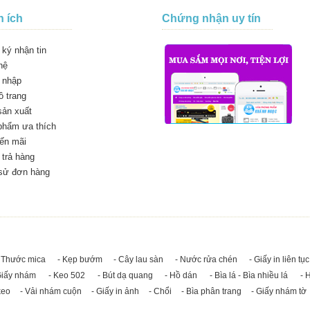
n ích
Chứng nhận uy tín
ký nhận tin
hệ
 nhập
 trang
sản xuất
phẩm ưa thích
ến mãi
trả hàng
 sử đơn hàng
 Thước mica
- Kẹp bướm
- Cây lau sàn
- Nước rửa chén
- Giấy in liên tục
Giấy nhám
- Keo 502
- Bút dạ quang
- Hồ dán
- Bìa lá - Bìa nhiều lá
- 
keo
- Vải nhám cuộn
- Giấy in ảnh
- Chổi
- Bìa phân trang
- Giấy nhám tờ