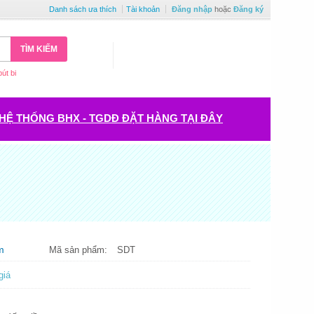
Danh sách ưa thích
Tài khoản
Đăng nhập
hoặc
Đăng ký
TÌM KIẾM
bút bi
HỆ THỐNG BHX - TGDĐ ĐẶT HÀNG TẠI ĐÂY
m
Mã sản phẩm:
SDT
giá