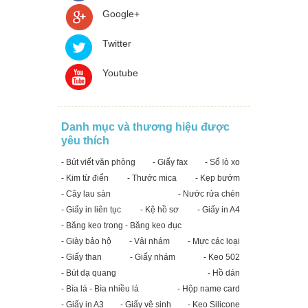
Google+
Twitter
Youtube
Danh mục và thương hiệu được
yêu thích
- Bút viết văn phòng
- Giấy fax
- Sổ lò xo
- Kim từ điển
- Thước mica
- Kẹp bướm
- Cây lau sàn
- Nước rửa chén
- Giấy in liên tục
- Kệ hồ sơ
- Giấy in A4
- Băng keo trong - Băng keo đục
- Giày bảo hộ
- Vải nhám
- Mực các loại
- Giấy than
- Giấy nhám
- Keo 502
- Bút dạ quang
- Hồ dán
- Bìa lá - Bìa nhiều lá
- Hộp name card
- Giấy in A3
- Giấy vệ sinh
- Keo Silicone