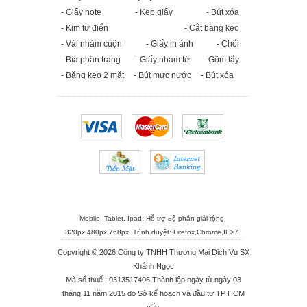
- Giấy note
- Kẹp giấy
- Bút xóa
- Kim từ điển
- Cắt băng keo
- Vải nhám cuộn
- Giấy in ảnh
- Chổi
- Bìa phân trang
- Giấy nhám tờ
- Gôm tẩy
- Băng keo 2 mặt
- Bút mực nước
- Bút xóa
Mobile, Tablet, Ipad: Hỗ trợ độ phân giải rộng
320px,480px,768px. Trình duyệt:
Firefox
,
Chrome
,
IE>7
Copyright © 2026 Công ty TNHH Thương Mại Dịch Vụ SX
Khánh Ngọc
Mã số thuế : 0313517406 Thành lập ngày từ ngày 03
tháng 11 năm 2015 do Sở kế hoạch và đầu tư TP HCM