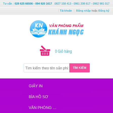
Tư vấn
:
028 625 66506 - 094 920 1617
0827 158 413 - 0961 208 617 - 0962 981 017
Tài khoản
Đăng nhập
hoặc
Đăng ký
0 Giỏ hàng
TÌM KIẾM
GIẤY IN
BÌA HỒ SƠ
VĂN PHÒNG PHẨM