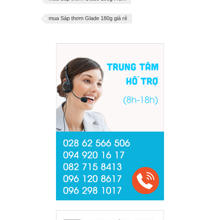
mua Sáp thơm Glade 180g giá rẻ