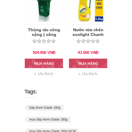
Thùng rác công
Nước rửa chén
cộng ( công
sunlight Chanh
nghiệp) 90 lít nắp
1.5kg
hở có bánh
504.000
VNĐ
43.000
VNĐ
MUA HÀNG
MUA HÀNG
Ưa thích
Ưa thích
Tags:
Sáp thơm Glade 180g
mua Sáp thơm Glade 180g
mua Sáp thơm Glade 180g HCM