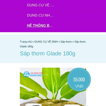
DỤNG CỤ VỆ SINH
DỤNG CỤ NHÀ BẾP
HỆ THỐNG BHX - TGDĐ ĐẶT HÀNG TẠI ĐÂY
Trang chủ
»
DỤNG CỤ VỆ SINH
»
Sáp thơm
»
Sáp thơm
Glade 180g
Sáp thơm Glade 180g
55.000
VNĐ