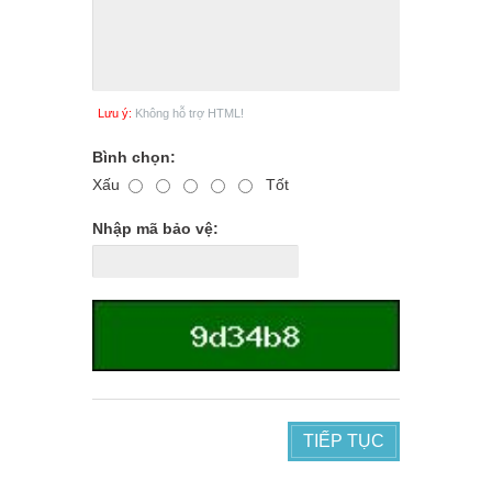
Lưu ý:
Không hỗ trợ HTML!
Bình chọn:
Xấu
Tốt
Nhập mã bảo vệ:
TIẾP TỤC