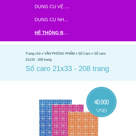
DỤNG CỤ VỆ SINH
DỤNG CỤ NHÀ BẾP
HỆ THỐNG BHX - TGDĐ ĐẶT HÀNG TẠI ĐÂY
Trang chủ
»
VĂN PHÒNG PHẨM
»
Sổ Caro
»
Sổ caro
21x33 - 208 trang
Sổ caro 21x33 - 208 trang
40.000
VNĐ