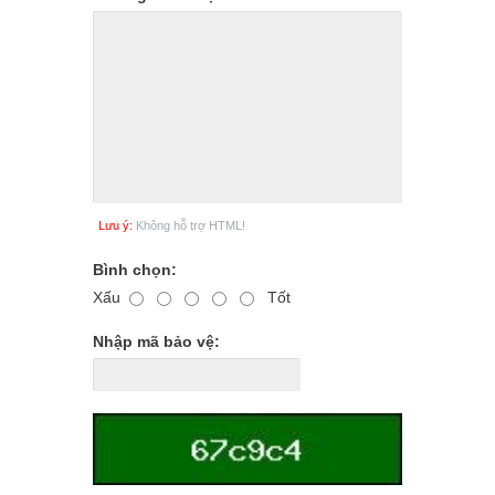
Lưu ý:
Không hỗ trợ HTML!
Bình chọn:
Xấu
Tốt
Nhập mã bảo vệ: