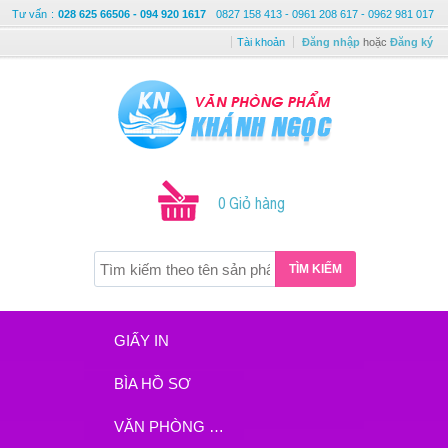
Tư vấn
:
028 625 66506 - 094 920 1617
0827 158 413 - 0961 208 617 - 0962 981 017
Tài khoản
Đăng nhập
hoặc
Đăng ký
0 Giỏ hàng
TÌM KIẾM
GIẤY IN
BÌA HỒ SƠ
VĂN PHÒNG PHẨM