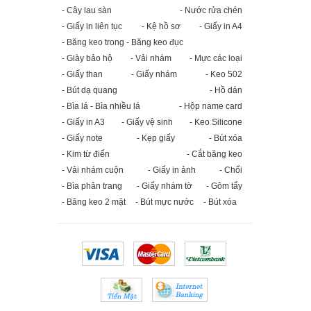
- Cây lau sàn
- Nước rửa chén
- Giấy in liên tục
- Kệ hồ sơ
- Giấy in A4
- Băng keo trong - Băng keo đục
- Giày bảo hộ
- Vải nhám
- Mực các loại
- Giấy than
- Giấy nhám
- Keo 502
- Bút dạ quang
- Hồ dán
- Bìa lá - Bìa nhiều lá
- Hộp name card
- Giấy in A3
- Giấy vệ sinh
- Keo Silicone
- Giấy note
- Kẹp giấy
- Bút xóa
- Kim từ điển
- Cắt băng keo
- Vải nhám cuộn
- Giấy in ảnh
- Chổi
- Bìa phân trang
- Giấy nhám tờ
- Gôm tẩy
- Băng keo 2 mặt
- Bút mực nước
- Bút xóa