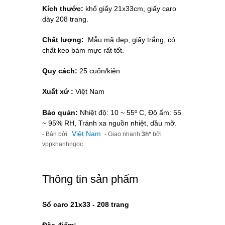
Kích thước:
khổ giấy 21x33cm, giấy caro
dày 208 trang.
Chất lượng:
Mẫu mã đẹp, giấy trắng, có
chất keo bám mực rất tốt.
Quy cách:
25 cuốn/kiện
Xuất xứ :
Việt Nam
Bảo quản:
Nhiệt độ: 10 ~ 55º C, Độ ẩm: 55
~ 95% RH, Tránh xa nguồn nhiệt, dầu mỡ.
Việt Nam
- Bán bởi
- Giao nhanh
3h*
bởi
vppkhanhngoc
Thông tin sản phẩm
Sổ caro 21x33 - 208 trang