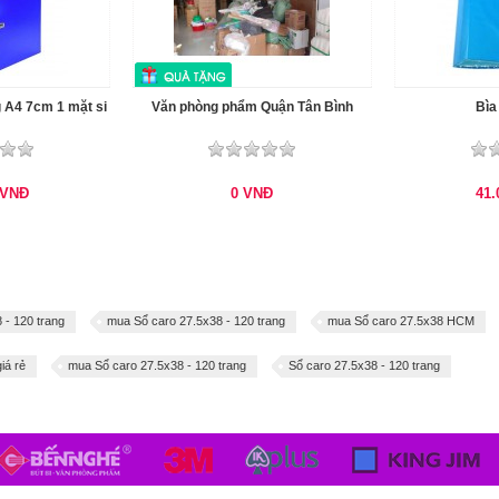
 A4 7cm 1 mặt si
Văn phòng phẩm Quận Tân Bình
Bìa
VNĐ
0
VNĐ
41
 - 120 trang
mua Sổ caro 27.5x38 - 120 trang
mua Sổ caro 27.5x38 HCM
iá rẻ
mua Sổ caro 27.5x38 - 120 trang
Sổ caro 27.5x38 - 120 trang