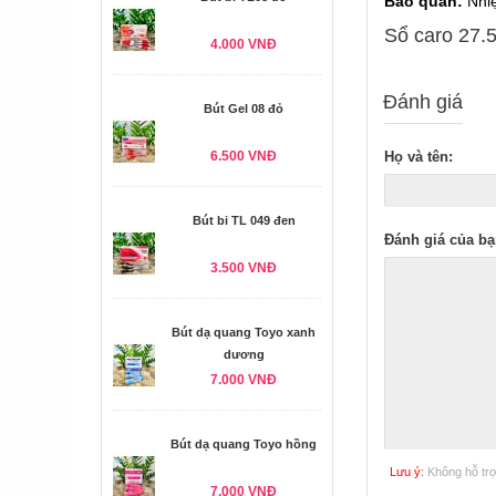
Bảo quản:
Nhi
Sổ caro 27.5
4.000 VNĐ
Đánh giá
Bút Gel 08 đỏ
6.500 VNĐ
Họ và tên:
Bút bi TL 049 đen
Đánh giá của bạ
3.500 VNĐ
Bút dạ quang Toyo xanh
dương
7.000 VNĐ
Bút dạ quang Toyo hồng
Lưu ý:
Không hỗ tr
7.000 VNĐ