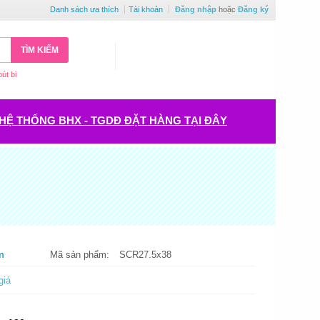
Danh sách ưa thích
Tài khoản
Đăng nhập
hoặc
Đăng ký
TÌM KIẾM
bút bi
HỆ THỐNG BHX - TGDĐ ĐẶT HÀNG TẠI ĐÂY
m
Mã sản phẩm:
SCR27.5x38
giá