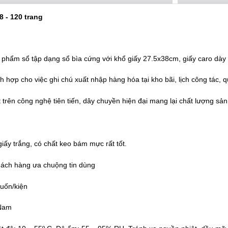
8 - 120 trang
ản phẩm
sổ tập
dạng sổ bìa cứng với khổ giấy 27.5x38cm, giấy caro dày
 hợp cho việc ghi chú xuất nhập hàng hóa tại kho bãi, lịch công tác, qu
 trên công nghệ tiên tiến, dây chuyền hiện đại mang lại chất lượng sả
iấy trắng, có chất keo bám mực rất tốt.
hách hàng ưa chuộng tin dùng
uốn/kiện
 Nam