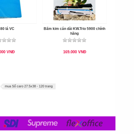
 80 lá VC
Bấm kim cán dài KW.Trio 5900 chính
hãng
.000
VNĐ
169.000
VNĐ
mua Sổ caro 27.5x38 - 120 trang