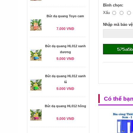
Bình chọn:
Xấu
Bút dạ quang Toyo cam
Nhập mã bảo vệ
7.000 VNĐ
Bút dạ quang HL012 xanh
dương
9.000 VNĐ
Bút dạ quang HL012 xanh
lá
9.000 VNĐ
Có thể bạ
Bút dạ quang HL012 hồng
9.000 VNĐ