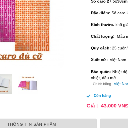
Sổ caro 27.5x38cm 
Đặc điểm:
Sổ caro 
Kích thước:
khổ gi
Chất lượng:
Mẫu m
Quy cách:
25 cuốn/
Xuất xứ :
Việt Nam
Bảo quản:
Nhiệt độ
nhiệt, dầu mỡ.
Việt N
- Chính hãng
Còn hàng
Giá :
43.000
VN
THÔNG TIN SẢN PHẨM