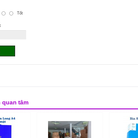
Tốt
:
n quan tâm