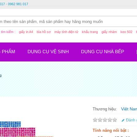
617 - 0962 981 017
tìm kiếm :
giấy in A4
bìa hồ sơ
máy tính điện tử
khẩu trang
giấy nhám
keo 502
G PHẨM
DỤNG CỤ VỆ SINH
DỤNG CỤ NHÀ BẾP
g
Việt Na
Thương hiệu:
Đánh 
Tính năng nổi bật :