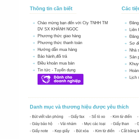
Thông tin cần biết
Các tiệ
Chào mừng bạn đến với Cty TNHH TM
Đăng 
DV SX KHÁNH NGỌC
Liên 
Phương thức giao hàng
Đăng
Phương thức thanh toán
Sơ đồ
Hướng dẫn mua hàng
Nhà 
Bảo hành,đổi trả
Sản 
Điều khoản mua bán
Khuy
Tin tức - Tuyển dụng
Hoàn 
Lịch
Danh mục và thương hiệu được yêu thích
- Bút viết văn phòng
- Giấy fax
- Sổ lò xo
- Kim từ điển
-
- Giày bảo hộ
- Vải nhám
- Mực các loại
- Giấy than
- 
- Giấy note
- Kẹp giấy
- Bút xóa
- Kim từ điển
- Cắt băng 