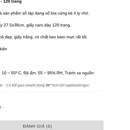
- 120 trang
là sản phẩm
sổ tập
dạng sổ bìa cứng kẻ ô ly nhỏ.
ấy 27.5x38cm, giấy caro dày 120 trang.
ã đẹp, giấy trắng, có chất keo bám mực rất tốt.
kiện
: 10 ~ 55º C, Độ ẩm: 55 ~ 95% RH, Tránh xa nguồn
am
- Có thể giao nhanh trong
3h*
hcm bởi vppkhanhngoc
Đ
ÐÁNH GIÁ (0)