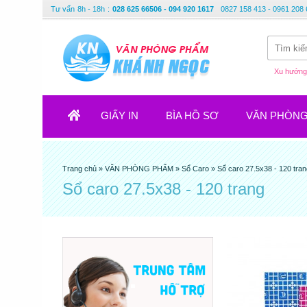
Tư vấn
8h - 18h
:
028 625 66506 - 094 920 1617
0827 158 413 - 0961 208 
Xu hướng 
GIẤY IN
BÌA HỒ SƠ
VĂN PHÒN
Trang chủ
»
VĂN PHÒNG PHẨM
»
Sổ Caro
»
Sổ caro 27.5x38 - 120 tran
Sổ caro 27.5x38 - 120 trang