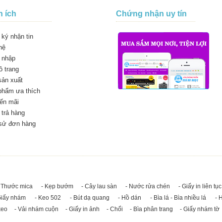
n ích
Chứng nhận uy tín
ký nhận tin
hệ
 nhập
 trang
sản xuất
phẩm ưa thích
ến mãi
trả hàng
 sử đơn hàng
 Thước mica
- Kẹp bướm
- Cây lau sàn
- Nước rửa chén
- Giấy in liên tục
Giấy nhám
- Keo 502
- Bút dạ quang
- Hồ dán
- Bìa lá - Bìa nhiều lá
- 
keo
- Vải nhám cuộn
- Giấy in ảnh
- Chổi
- Bìa phân trang
- Giấy nhám tờ