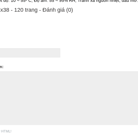
ệt độ: 10 ~ 55º C, Độ ẩm: 55 ~ 95% RH, Tránh xa nguồn nhiệt, dầu mỡ.
x38 - 120 trang - Ðánh giá (0)
n:
ợ HTML!