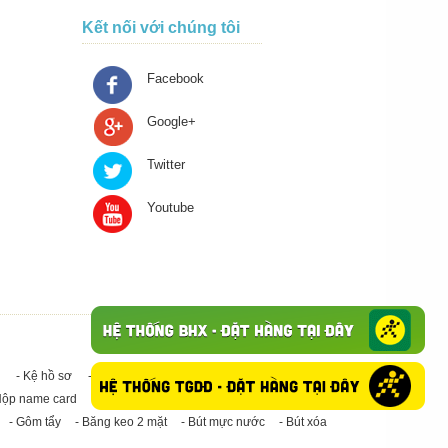
Kết nối với chúng tôi
Facebook
Google+
Twitter
Youtube
- Kệ hồ sơ
- Giấy in A4
- Băng keo trong - Băng keo đục
Hộp name card
- Giấy in A3
- Giấy vệ sinh
- Keo Silicone
- Gôm tẩy
- Băng keo 2 mặt
- Bút mực nước
- Bút xóa