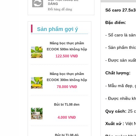
Sổ caro 27.5x3
Đặc điểm:
Sản phẩm gợi ý
- Sổ caro là s
Màng bọc thực phẩm
- S
ản phẩm thích
ECOOK 500m không hộp
122.500 VNĐ
- Được sản xuất
Chất lượng:
Màng bọc thực phẩm
ECOOK 300m không hộp
- Mẫu mã đẹp, g
78.000 VNĐ
- Được nhiều k
Bút bi TL08 đen
Quy cách:
25 c
4.000 VNĐ
Xuất xứ :
Việt
Bút bi TL08 đỏ