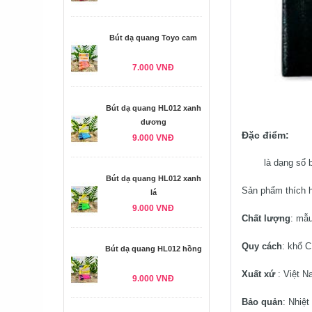
Bút dạ quang Toyo cam
7.000 VNĐ
Bút dạ quang HL012 xanh
dương
Đặc điểm:
9.000 VNĐ
là dạng sổ bìa 
Bút dạ quang HL012 xanh
Sản phẩm thích h
lá
9.000 VNĐ
Chất lượng
: mẫu
Quy cách
: khổ C
Bút dạ quang HL012 hồng
Xuất xứ
: Việt 
9.000 VNĐ
Bảo quản
: Nhiệ