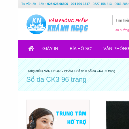
Tư vấn
8h - 18h
:
028 625 66506 - 094 920 1617
0827 158 413 - 0961 208 
Xu hướng 
GIẤY IN
BÌA HỒ SƠ
VĂN PHÒN
Trang chủ
»
VĂN PHÒNG PHẨM
»
Sổ da
»
Sổ da CK3 96 trang
Sổ da CK3 96 trang