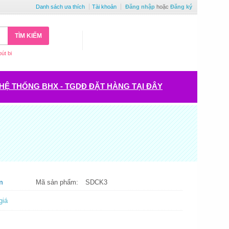
Danh sách ưa thích
Tài khoản
Đăng nhập
hoặc
Đăng ký
TÌM KIẾM
bút bi
HỆ THỐNG BHX - TGDĐ ĐẶT HÀNG TẠI ĐÂY
m
Mã sản phẩm:
SDCK3
giá