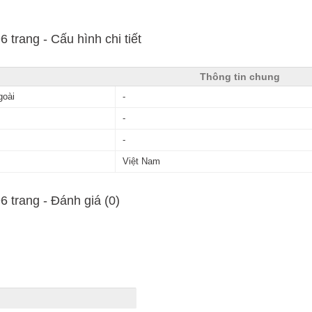
 trang - Cấu hình chi tiết
Thông tin chung
goài
-
-
-
Việt Nam
 trang - Ðánh giá (0)