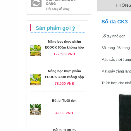
THÔNG
Sổ da CK3
Sản phẩm gợi ý
Sổ tay nhỏ gọn
Màng bọc thực phẩm
ECOOK 500m không hộp
Số trang: 96 trang
122.500 VNĐ
Màu sắc thời trang
Màng bọc thực phẩm
Mặt giấy trắng lán
ECOOK 300m không hộp
Thích hợp cho nhâ
78.000 VNĐ
Bút bi TL08 đen
4.000 VNĐ
Bút bi TL08 đỏ