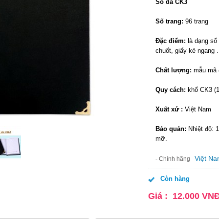
Sổ da CK3
Số trang:
96 trang
Đặc điểm:
là dạng sổ 
chuốt, giấy kẻ ngang 
Chất lượng:
mẫu mã đẹ
Quy cách:
khổ CK3 (1
Xuất xứ :
Việt Nam
Bảo quản:
Nhiệt độ: 
mỡ.
Việt N
- Chính hãng
Còn hàng
Giá :
12.000
VN