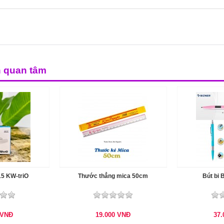
n quan tâm
15 KW-triO
Thước thẳng mica 50cm
Bút bi 
VNĐ
19.000
VNĐ
37