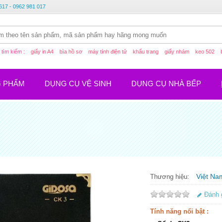
617 - 0962 981 017
tìm kiếm :
giấy in A4
bìa hồ sơ
máy tính điện tử
khẩu trang
giấy nhám
keo 502
G PHẨM
DỤNG CỤ VỆ SINH
DỤNG CỤ NHÀ BẾP
Việt Na
Thương hiệu:
Đánh 
Tính năng nổi bật :