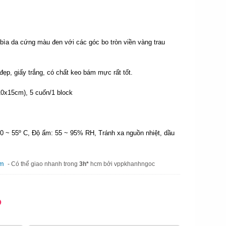
bìa da cứng màu đen với các góc bo tròn viền vàng trau
.
p, giấy trắng, có chất keo bám mực rất tốt.
0x15cm), 5 cuốn/1 block
10 ~ 55º C, Độ ẩm: 55 ~ 95% RH, Tránh xa nguồn nhiệt, dầu
am
- Có thể giao nhanh trong
3h*
hcm bởi vppkhanhngoc
Đ