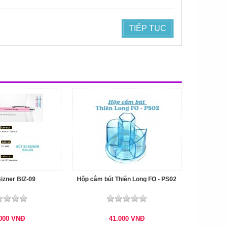
TIẾP TỤC
Bizner BIZ-09
Hộp cắm bút Thiên Long FO - PS02
.000
VNĐ
41.000
VNĐ