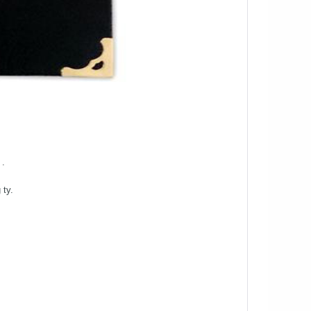
 .
 ty.