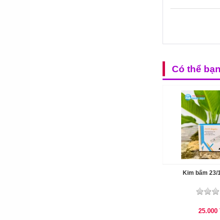
Có thể bạ
Kim bấm 23/
25.000