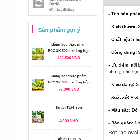
- Tên sản phẩ
- Kích thước:
3
Sản phẩm gợi ý
- Chất liệu: 
nhự
Màng bọc thực phẩm
ECOOK 500m không hộp
- Công dụng:
 
122.500 VNĐ
ổi 
- Ưu điểm: n
nhưng phù hợp 
Màng bọc thực phẩm
ECOOK 300m không hộp
- Kiểu dáng:
 S
78.000 VNĐ
- Xuất xứ:
 Việ
Bút bi TL08 đen
- Màu sắc:
 Đỏ,
4.000 VNĐ
- Bảo quản: 
Nh
Sọt rác oval
Bút bi TL08 đỏ