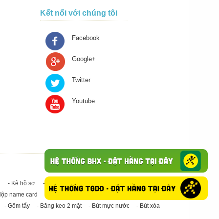
Kết nối với chúng tôi
Facebook
Google+
Twitter
Youtube
- Kệ hồ sơ
- Giấy in A4
- Băng keo trong - Băng keo đục
Hộp name card
- Giấy in A3
- Giấy vệ sinh
- Keo Silicone
- Gôm tẩy
- Băng keo 2 mặt
- Bút mực nước
- Bút xóa