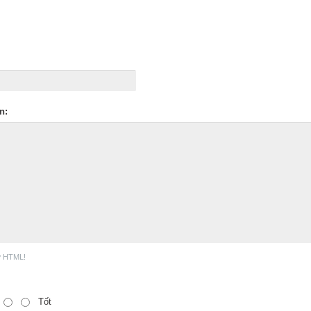
n:
ợ HTML!
Tốt