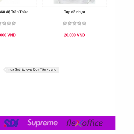
360 độ Trần Thức
Tạp dề nhựa
.000
VNĐ
20.000
VNĐ
mua Sọt rác oval Duy Tân - trung