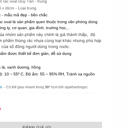
t rác oval Duy Tân - trung
cm - Loại trung
5 x 38
t - mẫu mã đẹp - bền chắc. 
ác oval 
là sản phẩm quen thuộc trong văn phòng dùng 
ng ty, cơ quan, gia đình, trường học,... 
của nhóm sản phẩm này chính là giá thành thấp, độ
n phẩm thùng rác nhựa cùng loại khác nhưng phù hợp
 của số đông người dùng trong nước.
hẩm được thiết kế đơn giản, dễ sử dụng
h lá, xanh dương, hồng
độ: 10 ~ 55º C, Độ ẩm: 55 ~ 95% RH, Tránh xa nguồn 
am
- Có thể giao nhanh trong
3h*
hcm bởi vppkhanhngoc
Đ
ÐÁNH GIÁ (0)