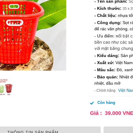
- Tên sản phẩm:
Sọ
- Kích thước:
35 x 3
- Chất liệu: 
nhựa tố
- Công dụng:
 Sọt r
để rác văn phòng, cô
ổi bật 
- Ưu điểm: n
bền cao như các sả
với mặt bằng chung
- Kiểu dáng:
 Sản p
- Xuất xứ:
 Việt Nam
- Màu sắc:
 Đỏ, xan
- Bảo quản: 
Nhiệt 
nhiệt, dầu mỡ
Việt N
- Chính hãng
Còn hàng
Giá :
39.000
VN
THÔNG TIN SẢN PHẨM