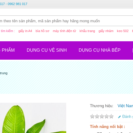
617 - 0962 981 017
tìm kiếm :
giấy in A4
bìa hồ sơ
máy tính điện tử
khẩu trang
giấy nhám
keo 502
G PHẨM
DỤNG CỤ VỆ SINH
DỤNG CỤ NHÀ BẾP
 trung
Việt Na
Thương hiệu:
Đánh 
Tính năng nổi bật :