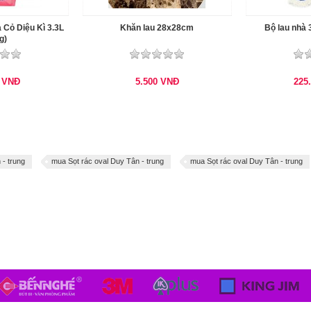
 Cỏ Diệu Kì 3.3L
Khăn lau 28x28cm
Bộ lau nhà 
g)
0
VNĐ
5.500
VNĐ
225
 - trung
mua Sọt rác oval Duy Tân - trung
mua Sọt rác oval Duy Tân - trung