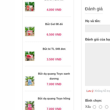
Đánh giá
4.000 VNĐ
Họ và tên:
Bút Gel 08 đỏ
6.500 VNĐ
Đánh giá của bạ
Bút bi TL 049 đen
3.500 VNĐ
Bút dạ quang Toyo xanh
dương
7.000 VNĐ
Lưu ý:
Không hỗ tr
Bút dạ quang Toyo hồng
Bình chọn:
Xấu
7.000 VNĐ