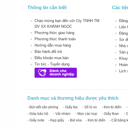
Thông tin cần biết
Các tiệ
Chào mừng bạn đến với Cty TNHH TM
Đăng 
DV SX KHÁNH NGỌC
Liên 
Phương thức giao hàng
Đăng
Phương thức thanh toán
Sơ đồ
Hướng dẫn mua hàng
Nhà 
Bảo hành,đổi trả
Sản 
Điều khoản mua bán
Khuy
Tin tức - Tuyển dụng
Hoàn 
Lịch
Danh mục và thương hiệu được yêu thích
- Bút viết văn phòng
- Giấy fax
- Sổ lò xo
- Kim từ điển
-
- Giày bảo hộ
- Vải nhám
- Mực các loại
- Giấy than
- 
- Giấy note
- Kẹp giấy
- Bút xóa
- Kim từ điển
- Cắt băng 