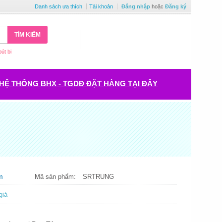
Danh sách ưa thích
Tài khoản
Đăng nhập
hoặc
Đăng ký
TÌM KIẾM
bút bi
HỆ THỐNG BHX - TGDĐ ĐẶT HÀNG TẠI ĐÂY
m
Mã sản phẩm:
SRTRUNG
giá