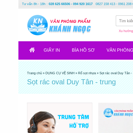
Tư vấn
8h - 18h
:
028 625 66506 - 094 920 1617
0827 158 413 - 0961 208 
Xu hướng 
GIẤY IN
BÌA HỒ SƠ
VĂN PHÒN
Trang chủ
»
DỤNG CỤ VỆ SINH
»
Rổ sọt nhựa
»
Sọt rác oval Duy Tân -
Sọt rác oval Duy Tân - trung