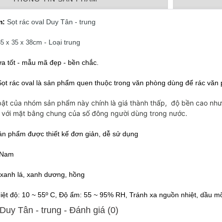
m:
Sọt rác oval Duy Tân - trung
cm - Loại trung
5 x 35 x 38
a tốt - mẫu mã đẹp - bền chắc. 
Sọt rác oval 
là sản phẩm quen thuộc trong văn phòng dùng để rác văn ph
bật của nhóm sản phẩm này chính là giá thành thấp, độ bền cao nh
với mặt bằng chung của số đông người dùng trong nước.
ản phẩm được thiết kế đơn giản, dễ sử dụng
t Nam
 xanh lá, xanh dương, hồng
iệt độ: 10 ~ 55º C, Độ ẩm: 55 ~ 95% RH, Tránh xa nguồn nhiệt, dầu m
 Duy Tân - trung - Ðánh giá (0)