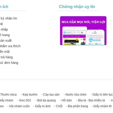
n ích
Chứng nhận uy tín
ký nhận tin
hệ
 nhập
 trang
sản xuất
phẩm ưa thích
ến mãi
trả hàng
 sử đơn hàng
 Thước mica
- Kẹp bướm
- Cây lau sàn
- Nước rửa chén
- Giấy in liên tục
Giấy nhám
- Keo 502
- Bút dạ quang
- Hồ dán
- Bìa lá - Bìa nhiều lá
- 
keo
- Vải nhám cuộn
- Giấy in ảnh
- Chổi
- Bìa phân trang
- Giấy nhám tờ