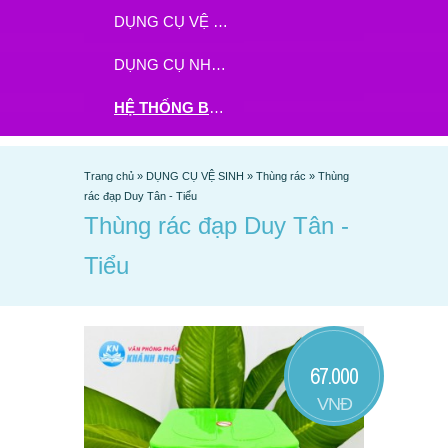
DỤNG CỤ VỆ SINH
DỤNG CỤ NHÀ BẾP
HỆ THỐNG BHX - TGDĐ ĐẶT HÀNG TẠI ĐÂY
Trang chủ
»
DỤNG CỤ VỆ SINH
»
Thùng rác
»
Thùng
rác đạp Duy Tân - Tiểu
Thùng rác đạp Duy Tân -
Tiểu
67.000
VNĐ