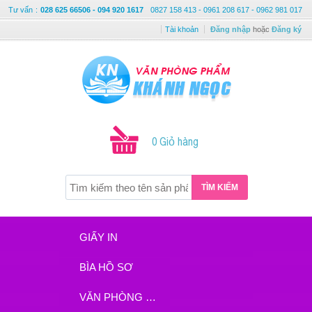
Tư vấn
:
028 625 66506 - 094 920 1617
0827 158 413 - 0961 208 617 - 0962 981 017
Tài khoản
Đăng nhập
hoặc
Đăng ký
0 Giỏ hàng
TÌM KIẾM
GIẤY IN
BÌA HỒ SƠ
VĂN PHÒNG PHẨM