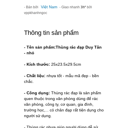
Việt Nam
- Bán bởi
- Giao nhanh
3h*
bởi
vppkhanhngoc
Thông tin sản phẩm
- Tên sản phẩm:Thùng rác đạp Duy Tân
- nhỏ
- Kích thước:
25x23.5x29.5cm
- Chất liệu: 
nhựa tốt - mẫu mã đẹp - bền 
chắc. 
- Công dụng:
 Thùng
 rác đạp là sản phẩm 
quen thuộc trong văn phòng dùng để rác 
văn phòng, công ty, cơ quan, gia đình, 
trường học,... có chân đạp rất tiện dụng cho 
người sử dụng.
- Thùng rác nhựa giúp người dùng dễ sử 