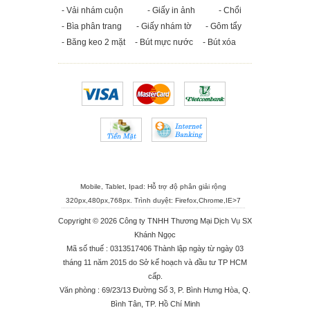
- Vải nhám cuộn
- Giấy in ảnh
- Chổi
- Bìa phân trang
- Giấy nhám tờ
- Gôm tẩy
- Băng keo 2 mặt
- Bút mực nước
- Bút xóa
Mobile, Tablet, Ipad: Hỗ trợ độ phân giải rộng
320px,480px,768px. Trình duyệt:
Firefox
,
Chrome
,
IE>7
Copyright © 2026 Công ty TNHH Thương Mại Dịch Vụ SX
Khánh Ngọc
Mã số thuế : 0313517406 Thành lập ngày từ ngày 03
tháng 11 năm 2015 do Sở kế hoạch và đầu tư TP HCM
cấp.
Văn phòng : 69/23/13 Đường Số 3, P. Bình Hưng Hòa, Q.
Bình Tân, TP. Hồ Chí Minh