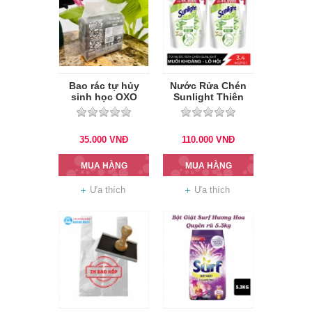
Bao rác tự hủy
Nước Rửa Chén
sinh học OXO
Sunlight Thiên
Trung
Nhiên Túi 3.4Kg
35.000
VNĐ
110.000
VNĐ
MUA HÀNG
MUA HÀNG
Ưa thích
Ưa thích