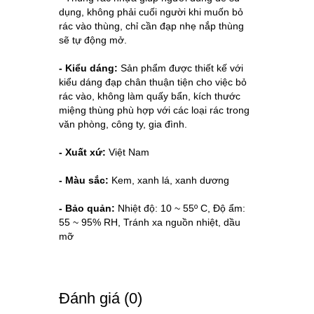
dụng, không phải cuối người khi muốn bỏ 
rác vào thùng, chỉ cần đạp nhẹ nắp thùng 
sẽ tự động mở. 
- Kiểu dáng:
 Sản phẩm được thiết kế với 
kiểu dáng đạp chân thuận tiện cho việc bỏ 
rác vào, không làm quấy bẩn, kích thước 
miệng thùng phù hợp với các loại rác trong 
văn phòng, công ty, gia đình. 
- Xuất xứ:
 Việt Nam
- Màu sắc:
 Kem, xanh lá, xanh dương
- Bảo quản: 
Nhiệt độ: 10 ~ 55º C, Độ ẩm: 
55 ~ 95% RH, Tránh xa nguồn nhiệt, dầu 
mỡ
Ðánh giá (0)