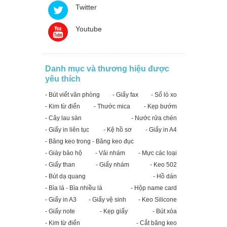
Twitter
Youtube
Danh mục và thương hiệu được
yêu thích
- Bút viết văn phòng
- Giấy fax
- Sổ lò xo
- Kim từ điển
- Thước mica
- Kẹp bướm
- Cây lau sàn
- Nước rửa chén
- Giấy in liên tục
- Kệ hồ sơ
- Giấy in A4
- Băng keo trong - Băng keo đục
- Giày bảo hộ
- Vải nhám
- Mực các loại
- Giấy than
- Giấy nhám
- Keo 502
- Bút dạ quang
- Hồ dán
- Bìa lá - Bìa nhiều lá
- Hộp name card
- Giấy in A3
- Giấy vệ sinh
- Keo Silicone
- Giấy note
- Kẹp giấy
- Bút xóa
- Kim từ điển
- Cắt băng keo