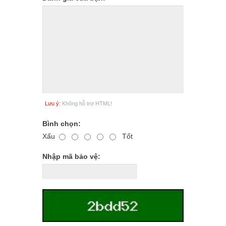
Lưu ý:
Không hỗ trợ HTML!
Bình chọn:
Xấu
Tốt
Nhập mã bảo vệ: