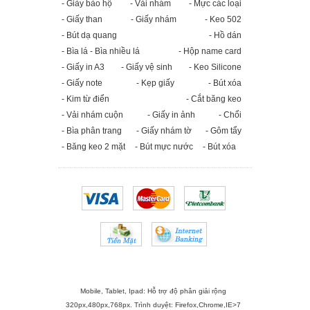
- Giày bảo hộ
- Vải nhám
- Mực các loại
- Giấy than
- Giấy nhám
- Keo 502
- Bút dạ quang
- Hồ dán
- Bìa lá - Bìa nhiều lá
- Hộp name card
- Giấy in A3
- Giấy vệ sinh
- Keo Silicone
- Giấy note
- Kẹp giấy
- Bút xóa
- Kim từ điển
- Cắt băng keo
- Vải nhám cuộn
- Giấy in ảnh
- Chổi
- Bìa phân trang
- Giấy nhám tờ
- Gôm tẩy
- Băng keo 2 mặt
- Bút mực nước
- Bút xóa
Mobile, Tablet, Ipad: Hỗ trợ độ phân giải rộng
320px,480px,768px. Trình duyệt:
Firefox
,
Chrome
,
IE>7