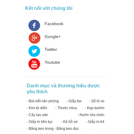
Kết nối với chúng tôi
Facebook
Google+
Twitter
Youtube
Danh mục và thương hiệu được
yêu thích
- Bút viết văn phòng
- Giấy fax
- Sổ lò xo
- Kim từ điển
- Thước mica
- Kẹp bướm
- Cây lau sàn
- Nước rửa chén
- Giấy in liên tục
- Kệ hồ sơ
- Giấy in A4
- Băng keo trong - Băng keo đục