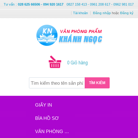
Tư vấn
:
028 625 66506 - 094 920 1617
0827 158 413 - 0961 208 617 - 0962 981 017
Tài khoản
Đăng nhập
hoặc
Đăng ký
0 Giỏ hàng
TÌM KIẾM
GIẤY IN
BÌA HỒ SƠ
VĂN PHÒNG PHẨM