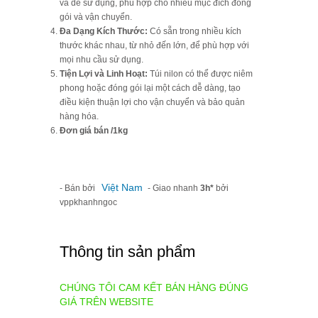
và dễ sử dụng, phù hợp cho nhiều mục đích đóng
gói và vận chuyển.
Đa Dạng Kích Thước:
Có sẵn trong nhiều kích
thước khác nhau, từ nhỏ đến lớn, để phù hợp với
mọi nhu cầu sử dụng.
Tiện Lợi và Linh Hoạt:
Túi nilon có thể được niêm
phong hoặc đóng gói lại một cách dễ dàng, tạo
điều kiện thuận lợi cho vận chuyển và bảo quản
hàng hóa.
Đơn giá bán /1kg
Việt Nam
- Bán bởi
- Giao nhanh
3h*
bởi
vppkhanhngoc
Thông tin sản phẩm
CHÚNG TÔI CAM KẾT BÁN HÀNG ĐÚNG
GIÁ TRÊN WEBSITE