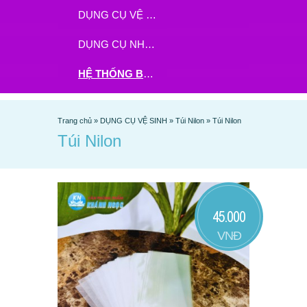
DỤNG CỤ VỆ SINH
DỤNG CỤ NHÀ BẾP
HỆ THỐNG BHX - TGDĐ ĐẶT HÀNG TẠI ĐÂY
Trang chủ
»
DỤNG CỤ VỆ SINH
»
Túi Nilon
»
Túi Nilon
Túi Nilon
45.000
VNĐ