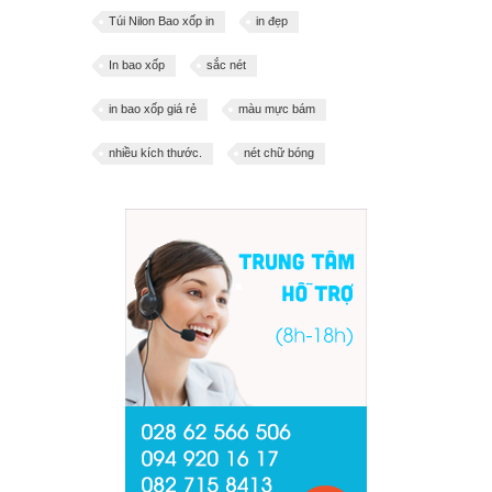
Túi Nilon Bao xốp in
in đẹp
In bao xốp
sắc nét
in bao xốp giá rẻ
màu mực bám
nhiều kích thước.
nét chữ bóng