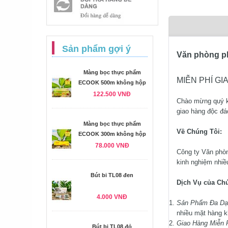
Sản phẩm gợi ý
Văn phòng p
Màng bọc thực phẩm
MIỄN PHÍ GI
ECOOK 500m không hộp
122.500 VNĐ
Chào mừng quý k
giao hàng độc đá
Màng bọc thực phẩm
Về Chúng Tôi:
ECOOK 300m không hộp
78.000 VNĐ
Công ty Văn phòn
kinh nghiệm nhiề
Bút bi TL08 đen
Dịch Vụ của Chú
4.000 VNĐ
Sản Phẩm Đa Dạ
nhiều mặt hàng k
Giao Hàng Miễn 
Bút bi TL08 đỏ