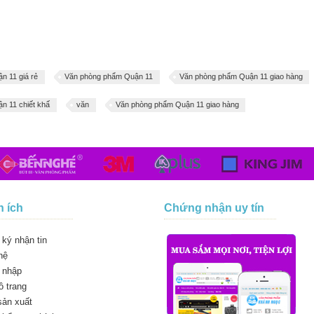
n 11 giá rẻ
Văn phòng phẩm Quận 11
Văn phòng phẩm Quận 11 giao hàng
n 11 chiết khấ
văn
Văn phòng phẩm Quận 11 giao hàng
n ích
Chứng nhận uy tín
ký nhận tin
hệ
 nhập
 trang
sản xuất