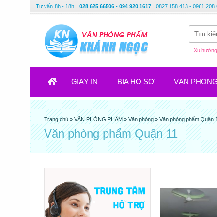
Tư vấn
8h - 18h
:
028 625 66506 - 094 920 1617
0827 158 413 - 0961 208 
Xu hướng 
GIẤY IN
BÌA HỒ SƠ
VĂN PHÒN
Trang chủ
»
VĂN PHÒNG PHẨM
»
Văn phòng
»
Văn phòng phẩm Quận 
Văn phòng phẩm Quận 11