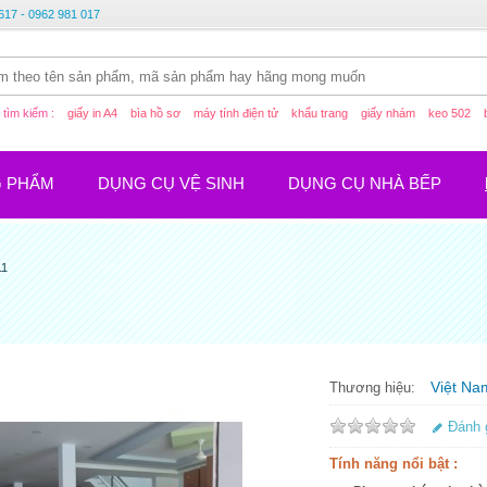
617 - 0962 981 017
tìm kiếm :
giấy in A4
bìa hồ sơ
máy tính điện tử
khẩu trang
giấy nhám
keo 502
G PHẨM
DỤNG CỤ VỆ SINH
DỤNG CỤ NHÀ BẾP
11
Việt Na
Thương hiệu:
Đánh 
Tính năng nổi bật :