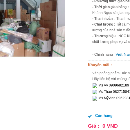
- Phương thức giao hà
- Thời gian giao hàng :
Khánh Ngọc sẽ giao nga
- Thanh toán :
Thanh to
- Chất lượng :
Tất cả m
lượng của nhà sản xuất
- Thương hiệu :
NCC Khá
chất lượng phục vụ và
Việt N
- Chính hãng
Khuyến mãi :
Văn phòng phẩm Hóc Mô
Hãy liên hệ với chúng tố
Ms Vy 0909682189
Ms Thảo 08271584
Ms Mỹ Anh 096298
Còn hàng
Giá :
0
VNĐ