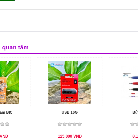
n quan tâm
lam BIC
USB 16G
Bú
VNĐ
125.000
VNĐ
8.