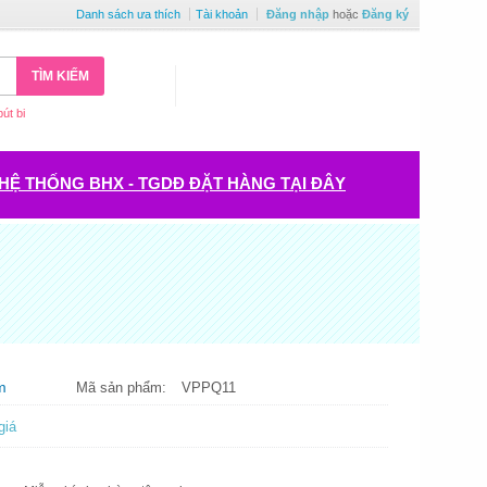
Danh sách ưa thích
Tài khoản
Đăng nhập
hoặc
Đăng ký
TÌM KIẾM
bút bi
HỆ THỐNG BHX - TGDĐ ĐẶT HÀNG TẠI ĐÂY
m
Mã sản phẩm:
VPPQ11
giá