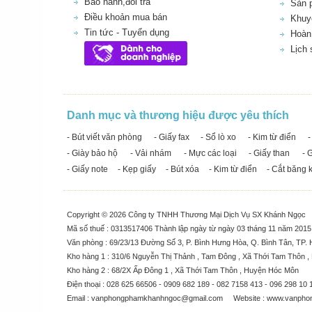
Bảo hành,đổi trả
Sản 
Điều khoản mua bán
Khuy
Tin tức - Tuyển dụng
Hoàn 
Lịch
Danh mục và thương hiệu được yêu thích
- Bút viết văn phòng
- Giấy fax
- Sổ lò xo
- Kim từ điển
-
- Giày bảo hộ
- Vải nhám
- Mực các loại
- Giấy than
- 
- Giấy note
- Kẹp giấy
- Bút xóa
- Kim từ điển
- Cắt băng 
Copyright © 2026 Công ty TNHH Thương Mại Dịch Vụ SX Khánh Ngọc
Mã số thuế : 0313517406 Thành lập ngày từ ngày 03 tháng 11 năm 201
Văn phòng : 69/23/13 Đường Số 3, P. Bình Hưng Hòa, Q. Bình Tân, TP. 
Kho hàng 1 : 310/6 Nguyễn Thị Thảnh , Tam Đông , Xã Thới Tam Thôn 
Kho hàng 2 : 68/2X Ấp Đông 1 , Xã Thới Tam Thôn , Huyện Hóc Môn
Điện thoại : 028 625 66506 - 0909 682 189 - 082 7158 413 - 096 298 10 
Email :
vanphongphamkhanhngoc@gmail.com
Website :
www.vanpho