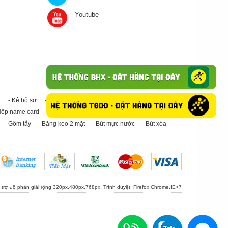
Youtube
- Kệ hồ sơ
- Giấy in A4
- Băng keo trong - Băng keo đục
Hộp name card
- Giấy in A3
- Giấy vệ sinh
- Keo Silicone
- Gôm tẩy
- Băng keo 2 mặt
- Bút mực nước
- Bút xóa
ỗ trợ độ phân giải rộng 320px,480px,768px. Trình duyệt:
Firefox
,
Chrome
,
IE>7