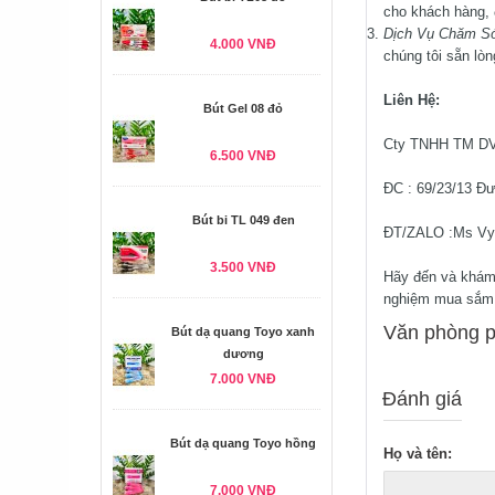
cho khách hàng, 
Dịch Vụ Chăm S
4.000 VNĐ
chúng tôi sẵn lòn
Liên Hệ:
Bút Gel 08 đỏ
Cty TNHH TM DV
6.500 VNĐ
ĐC : 69/23/13 Đ
Bút bi TL 049 đen
ĐT/ZALO :Ms Vy
3.500 VNĐ
Hãy đến và khám
nghiệm mua sắm 
Văn phòng p
Bút dạ quang Toyo xanh
dương
7.000 VNĐ
Đánh giá
Bút dạ quang Toyo hồng
Họ và tên:
7.000 VNĐ