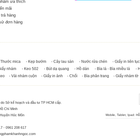
phẩm ưa thích
ến mãi
trả hàng
 sử đơn hàng
 Thước mica
- Kẹp bướm
- Cây lau sàn
- Nước rửa chén
- Giấy in liên tục
Giấy nhám
- Keo 502
- Bút dạ quang
- Hồ dán
- Bìa lá - Bìa nhiều lá
- 
keo
- Vải nhám cuộn
- Giấy in ảnh
- Chổi
- Bìa phân trang
- Giấy nhám tờ
5 do Sở kế hoạch và đầu tư TP HCM cấp.
Hồ Chí Minh
, Huyện Hóc Môn
Mobile, Tablet, Ipad: H
17 - 0961 208 617
ngphamkhanhngoc.com