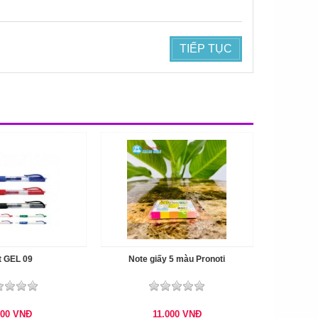
TIẾP TỤC
t GEL 09
Note giấy 5 màu Pronoti
100
VNĐ
11.000
VNĐ