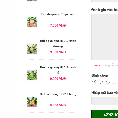
Đánh giá của bạ
Bút dạ quang Toyo cam
7.000 VNĐ
Bút dạ quang HL012 xanh
dương
9.000 VNĐ
Lưu ý:
Không hỗ tr
Bút dạ quang HL012 xanh
lá
Bình chọn:
9.000 VNĐ
Xấu
Nhập mã bảo vệ
Bút dạ quang HL012 hồng
9.000 VNĐ