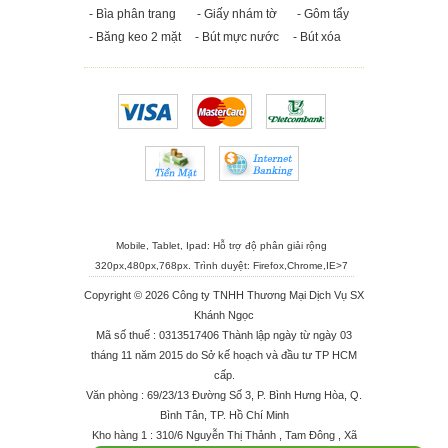
- Bìa phân trang
- Giấy nhám tờ
- Gôm tẩy
- Băng keo 2 mặt
- Bút mực nước
- Bút xóa
Mobile, Tablet, Ipad: Hỗ trợ độ phân giải rộng
320px,480px,768px. Trình duyệt:
Firefox
,
Chrome
,
IE>7
Copyright © 2026 Công ty TNHH Thương Mại Dịch Vụ SX
Khánh Ngọc
Mã số thuế : 0313517406 Thành lập ngày từ ngày 03
tháng 11 năm 2015 do Sở kế hoạch và đầu tư TP HCM
cấp.
Văn phòng : 69/23/13 Đường Số 3, P. Bình Hưng Hòa, Q.
Bình Tân, TP. Hồ Chí Minh
Kho hàng 1 : 310/6 Nguyễn Thị Thảnh , Tam Đông , Xã