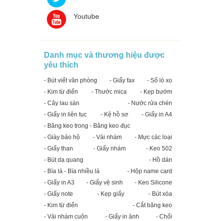
Youtube
Danh mục và thương hiệu được
yêu thích
- Bút viết văn phòng
- Giấy fax
- Sổ lò xo
- Kim từ điển
- Thước mica
- Kẹp bướm
- Cây lau sàn
- Nước rửa chén
- Giấy in liên tục
- Kệ hồ sơ
- Giấy in A4
- Băng keo trong - Băng keo đục
- Giày bảo hộ
- Vải nhám
- Mực các loại
- Giấy than
- Giấy nhám
- Keo 502
- Bút dạ quang
- Hồ dán
- Bìa lá - Bìa nhiều lá
- Hộp name card
- Giấy in A3
- Giấy vệ sinh
- Keo Silicone
- Giấy note
- Kẹp giấy
- Bút xóa
- Kim từ điển
- Cắt băng keo
- Vải nhám cuộn
- Giấy in ảnh
- Chổi