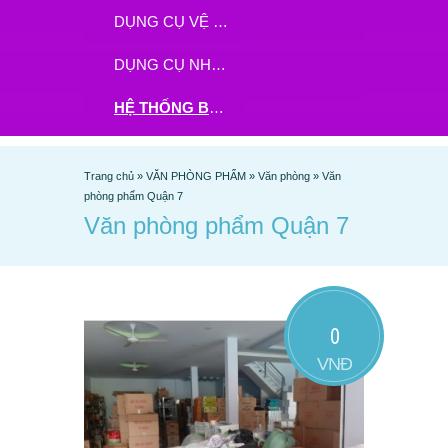
DỤNG CỤ VỆ SINH
DỤNG CỤ NHÀ BẾP
HỆ THỐNG BHX - TGDĐ ĐẶT HÀNG TẠI ĐÂY
Trang chủ
»
VĂN PHÒNG PHẨM
»
Văn phòng
»
Văn
phòng phẩm Quận 7
Văn phòng phẩm Quận 7
0
VNĐ