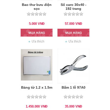
Bao thư bưu điện
Sổ caro 30x40 -
sọc
192 trang
5.000
VNĐ
57.000
VNĐ
MUA HÀNG
MUA HÀNG
Ưa thích
Ưa thích
Bảng từ 1.2 x 1.5m
Bấm 1 lỗ 97A0
1.450.000
VNĐ
35.000
VNĐ