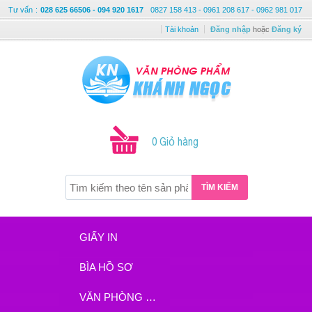
Tư vấn
:
028 625 66506 - 094 920 1617
0827 158 413 - 0961 208 617 - 0962 981 017
Tài khoản
Đăng nhập
hoặc
Đăng ký
0 Giỏ hàng
TÌM KIẾM
GIẤY IN
BÌA HỒ SƠ
VĂN PHÒNG PHẨM