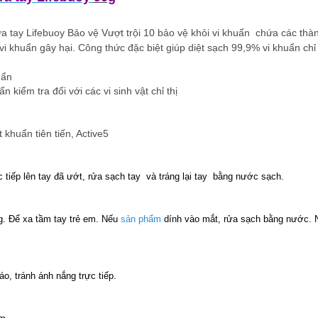
a tay Lifebuoy Bảo vệ Vượt trội 10 bảo vệ khỏi vi khuẩn chứa các thàn
 vi khuẩn gây hại. Công thức đặc biệt giúp diệt sạch 99,9% vi khuẩn chỉ
uẩn
 kiểm tra đối với các vi sinh vật chỉ thị
 khuẩn tiên tiến, Active5
 tiếp lên tay đã ướt, rửa sạch tay và tráng lại tay bằng nước sạch.
. Để xa tầm tay trẻ em. Nếu
sản phẩm
dính vào mắt, rửa sạch bằng nước. N
áo, tránh ánh nắng trực tiếp.