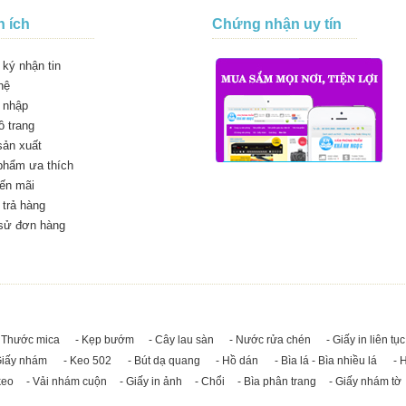
n ích
Chứng nhận uy tín
ký nhận tin
hệ
 nhập
 trang
sản xuất
phẩm ưa thích
ến mãi
trả hàng
 sử đơn hàng
 Thước mica
- Kẹp bướm
- Cây lau sàn
- Nước rửa chén
- Giấy in liên tục
Giấy nhám
- Keo 502
- Bút dạ quang
- Hồ dán
- Bìa lá - Bìa nhiều lá
- 
keo
- Vải nhám cuộn
- Giấy in ảnh
- Chổi
- Bìa phân trang
- Giấy nhám tờ