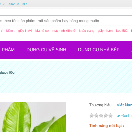
617 - 0962 981 017
tìm kiếm :
giấy in A4
bìa hồ sơ
máy tính điện tử
khẩu trang
giấy nhám
keo 502
G PHẨM
DỤNG CỤ VỆ SINH
DỤNG CỤ NHÀ BẾP
febuoy 90g
Việt Na
Thương hiệu:
Đánh 
Tính năng nổi bật :