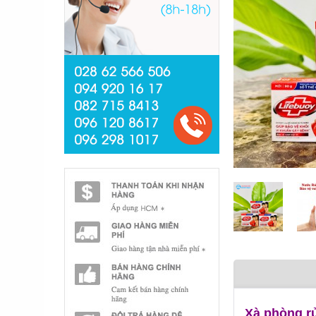
Xà phòng
rử