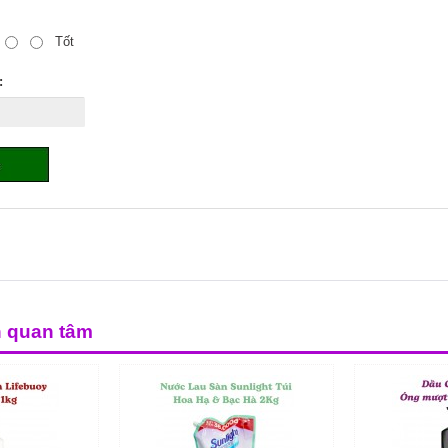
Tốt
:
n quan tâm