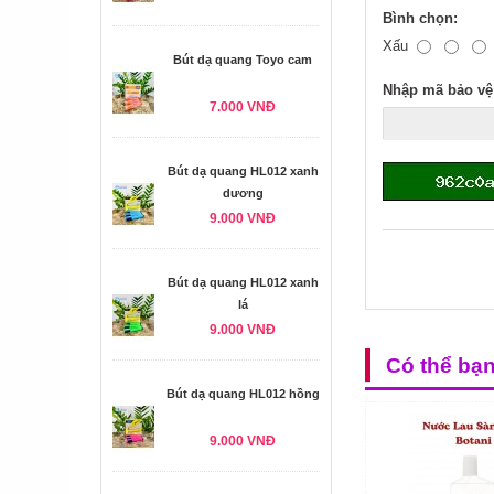
Bình chọn:
Xấu
Bút dạ quang Toyo cam
Nhập mã bảo vệ
7.000 VNĐ
Bút dạ quang HL012 xanh
dương
9.000 VNĐ
Bút dạ quang HL012 xanh
lá
9.000 VNĐ
Có thể bạ
Bút dạ quang HL012 hồng
9.000 VNĐ