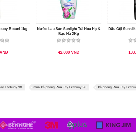
buoy Botani 1kg
Nước Lau Sàn Sunlight Túi Hoa Hạ &
Dầu Gội Sunsil
Bạc Hà 2Kg
VNĐ
42.000
VNĐ
133
ay Lifebuoy 90
mua Xà phòng Rửa Tay Lifebuoy 90
Xà phòng Rửa Tay Lifebu