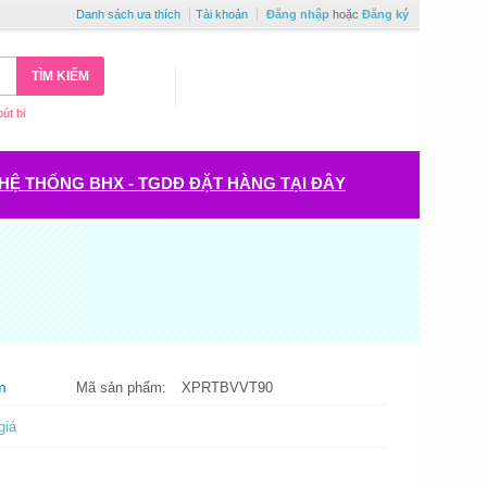
Danh sách ưa thích
Tài khoản
Đăng nhập
hoặc
Đăng ký
TÌM KIẾM
bút bi
HỆ THỐNG BHX - TGDĐ ĐẶT HÀNG TẠI ĐÂY
m
Mã sản phẩm:
XPRTBVVT90
giá