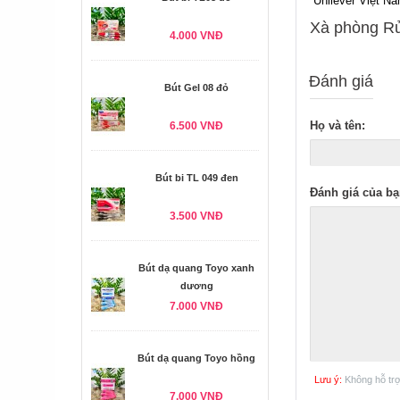
Unilever Việt Na
Xà phòng Rử
4.000 VNĐ
Đánh giá
Bút Gel 08 đỏ
Họ và tên:
6.500 VNĐ
Bút bi TL 049 đen
Đánh giá của bạ
3.500 VNĐ
Bút dạ quang Toyo xanh
dương
7.000 VNĐ
Bút dạ quang Toyo hồng
Lưu ý:
Không hỗ tr
7.000 VNĐ