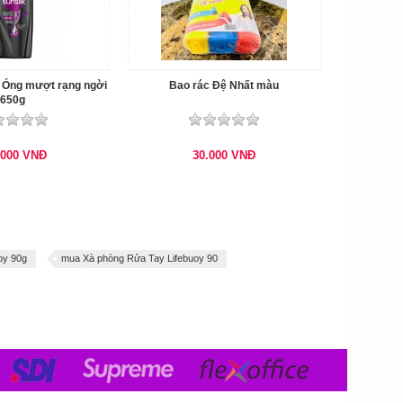
k Óng mượt rạng ngời
Bao rác Đệ Nhất màu
650g
.000
VNĐ
30.000
VNĐ
oy 90g
mua Xà phòng Rửa Tay Lifebuoy 90