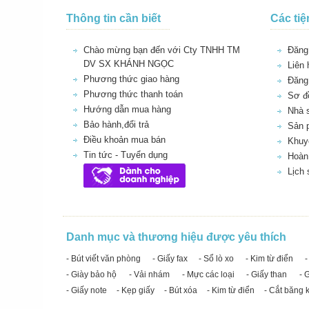
Thông tin cần biết
Các tiệ
Chào mừng bạn đến với Cty TNHH TM
Đăng 
DV SX KHÁNH NGỌC
Liên 
Phương thức giao hàng
Đăng
Phương thức thanh toán
Sơ đồ
Hướng dẫn mua hàng
Nhà 
Bảo hành,đổi trả
Sản 
Điều khoản mua bán
Khuy
Tin tức - Tuyển dụng
Hoàn 
Lịch
Danh mục và thương hiệu được yêu thích
- Bút viết văn phòng
- Giấy fax
- Sổ lò xo
- Kim từ điển
-
- Giày bảo hộ
- Vải nhám
- Mực các loại
- Giấy than
- 
- Giấy note
- Kẹp giấy
- Bút xóa
- Kim từ điển
- Cắt băng 