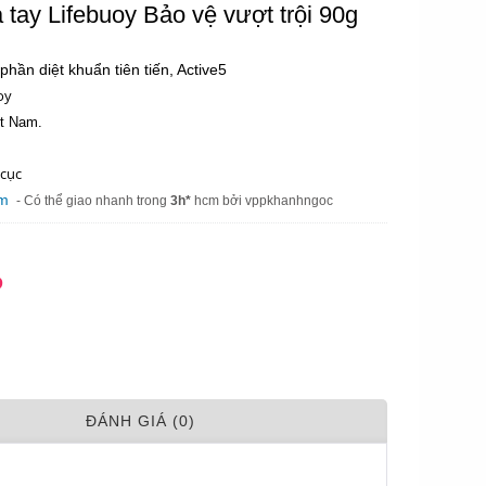
 tay Lifebuoy Bảo vệ vượt trội 90g
hần diệt khuẩn tiên tiến, Active5
oy
ệt Nam.
 cục
am
- Có thể giao nhanh trong
3h*
hcm bởi vppkhanhngoc
Đ
ÐÁNH GIÁ (0)