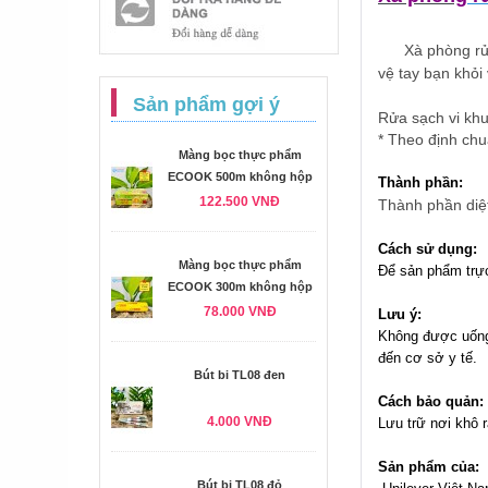
Xà phòng rử
vệ tay bạn khỏi
Sản phẩm gợi ý
Rửa sạch vi kh
* Theo định chuẩn
Màng bọc thực phẩm
ECOOK 500m không hộp
Thành phần:
122.500 VNĐ
Thành phần diệt
Cách sử dụng:
Màng bọc thực phẩm
Để sản phẩm trực
ECOOK 300m không hộp
78.000 VNĐ
Lưu ý:
Không được uống
đến cơ sở y tế.
Bút bi TL08 đen
Cách bảo quản:
4.000 VNĐ
Lưu trữ nơi khô r
Sản phẩm của:
Bút bi TL08 đỏ