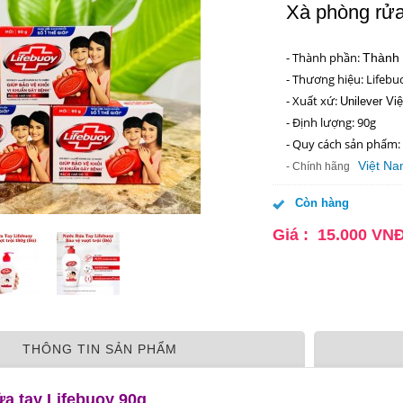
Xà phòng rửa
- Thành phần:
Thành p
- Thương hiệu: Lifebu
- Xuất xứ:
Unilever Vi
- Định lượng: 90g
- Quy cách sản phẩm:
Việt N
- Chính hãng
Còn hàng
Giá :
15.000
VN
THÔNG TIN SẢN PHẨM
a tay Lifebuoy
90g