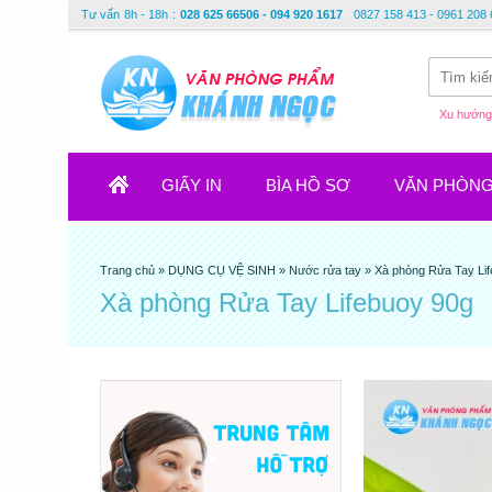
Tư vấn
8h - 18h
:
028 625 66506 - 094 920 1617
0827 158 413 - 0961 208 
Xu hướng 
GIẤY IN
BÌA HỒ SƠ
VĂN PHÒN
Trang chủ
»
DỤNG CỤ VỆ SINH
»
Nước rửa tay
»
Xà phòng Rửa Tay Li
Xà phòng Rửa Tay Lifebuoy 90g