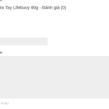
m.
a Tay Lifebuoy 90g - Ðánh giá (0)
n:
ợ HTML!