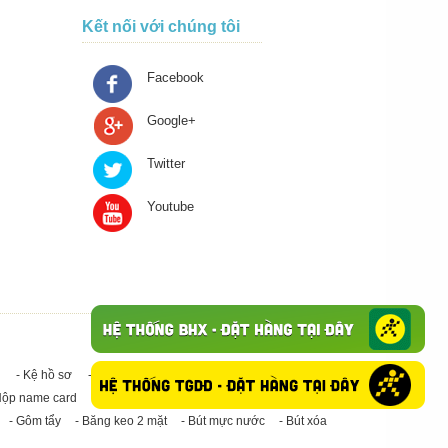
Kết nối với chúng tôi
Facebook
Google+
Twitter
Youtube
- Kệ hồ sơ
- Giấy in A4
- Băng keo trong - Băng keo đục
Hộp name card
- Giấy in A3
- Giấy vệ sinh
- Keo Silicone
- Gôm tẩy
- Băng keo 2 mặt
- Bút mực nước
- Bút xóa