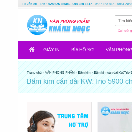
Tư vấn
8h - 18h
:
028 625 66506 - 094 920 1617
0827 158 413 - 0961 208 
Xu hướng 
GIẤY IN
BÌA HỒ SƠ
VĂN PHÒN
Trang chủ
»
VĂN PHÒNG PHẨM
»
Bấm kim
»
Bấm kim cán dài KW.Trio 
Bấm kim cán dài KW.Trio 5900 c