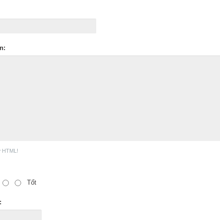
n:
ợ HTML!
Tốt
: