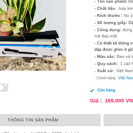
- Tên sản phẩm:
Bấ
- Chất liệu
: hợp kim
- Kích thước :
No.1
- Số lượng giấy:
Dậ
- Công dụng:
dùng 
mã đẹp mắt.
- Có thiết kế thông 
dập được ghim ở giữ
- Màu sắc:
Đen và t
- Quy cách:
1 cái/ 
-
Xuất xứ
: Việt Na
Việt N
- Chính hãng
Còn hàng
Giá :
169.000
V
THÔNG TIN SẢN PHẨM