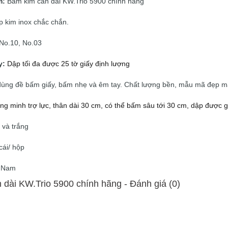
m:
Bấm kim cán dài KW.Trio 5900 chính hãng
p kim inox chắc chắn.
No.10, No.03
y:
Dập tối đa được 25 tờ giấy định lượng
dùng đề bấm giấy, bấm nhẹ và êm tay. Chất lượng bền, mẫu mã đẹp m
hông minh trợ lực, thân dài 30 cm, có thể bấm sâu tới 30 cm, dập được g
và trắng
cái/ hộp
t Nam
 dài KW.Trio 5900 chính hãng - Ðánh giá (0)