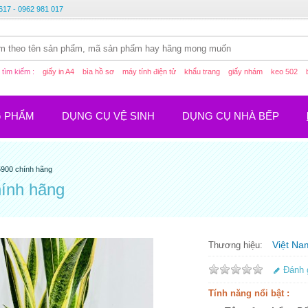
617 - 0962 981 017
tìm kiếm :
giấy in A4
bìa hồ sơ
máy tính điện tử
khẩu trang
giấy nhám
keo 502
G PHẨM
DỤNG CỤ VỆ SINH
DỤNG CỤ NHÀ BẾP
5900 chính hãng
hính hãng
Việt Na
Thương hiệu:
Đánh 
Tính năng nổi bật :