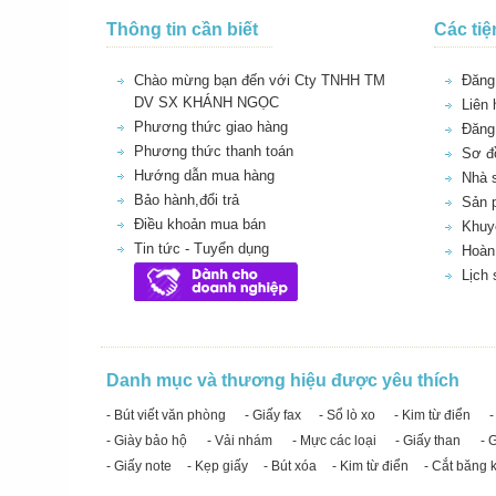
Thông tin cần biết
Các tiệ
Chào mừng bạn đến với Cty TNHH TM
Đăng 
DV SX KHÁNH NGỌC
Liên 
Phương thức giao hàng
Đăng
Phương thức thanh toán
Sơ đồ
Hướng dẫn mua hàng
Nhà 
Bảo hành,đổi trả
Sản 
Điều khoản mua bán
Khuy
Tin tức - Tuyển dụng
Hoàn 
Lịch
Danh mục và thương hiệu được yêu thích
- Bút viết văn phòng
- Giấy fax
- Sổ lò xo
- Kim từ điển
-
- Giày bảo hộ
- Vải nhám
- Mực các loại
- Giấy than
- 
- Giấy note
- Kẹp giấy
- Bút xóa
- Kim từ điển
- Cắt băng 