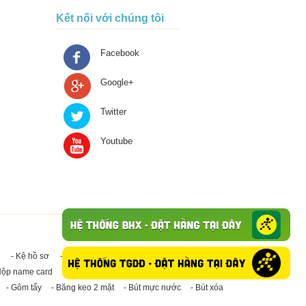
Kết nối với chúng tôi
Facebook
Google+
Twitter
Youtube
- Kệ hồ sơ
- Giấy in A4
- Băng keo trong - Băng keo đục
Hộp name card
- Giấy in A3
- Giấy vệ sinh
- Keo Silicone
- Gôm tẩy
- Băng keo 2 mặt
- Bút mực nước
- Bút xóa