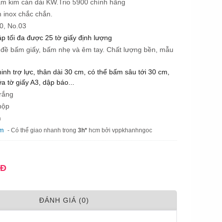
m kim cán dài KW.Trio 5900 chính hãng
 inox chắc chắn.
0, No.03
p tối đa được 25 tờ giấy định lượng
đề bấm giấy, bấm nhẹ và êm tay. Chất lượng bền, mẫu
minh trợ lực, thân dài 30 cm, có thể bấm sâu tới 30 cm,
a tờ giấy A3, dập báo...
rắng
hộp
m
am
- Có thể giao nhanh trong
3h*
hcm bởi vppkhanhngoc
NĐ
ÐÁNH GIÁ (0)