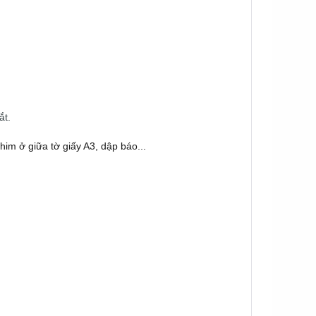
ắt.
him ở giữa tờ giấy A3, dập báo...