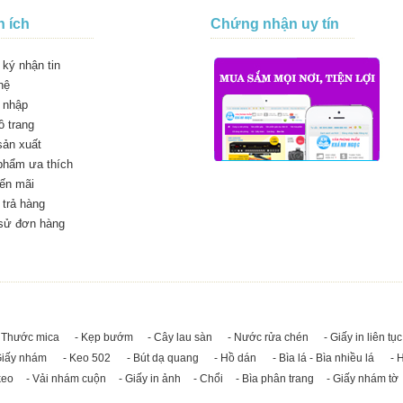
n ích
Chứng nhận uy tín
ký nhận tin
hệ
 nhập
 trang
sản xuất
phẩm ưa thích
ến mãi
trả hàng
 sử đơn hàng
 Thước mica
- Kẹp bướm
- Cây lau sàn
- Nước rửa chén
- Giấy in liên tục
Giấy nhám
- Keo 502
- Bút dạ quang
- Hồ dán
- Bìa lá - Bìa nhiều lá
- 
keo
- Vải nhám cuộn
- Giấy in ảnh
- Chổi
- Bìa phân trang
- Giấy nhám tờ