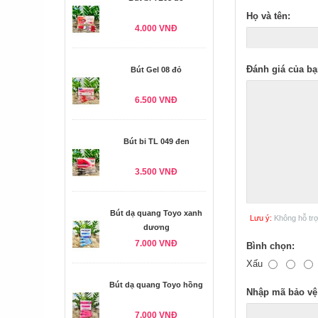
Họ và tên:
4.000 VNĐ
Đánh giá của bạ
Bút Gel 08 đỏ
6.500 VNĐ
Bút bi TL 049 đen
3.500 VNĐ
Bút dạ quang Toyo xanh
Lưu ý:
Không hỗ tr
dương
7.000 VNĐ
Bình chọn:
Xấu
Bút dạ quang Toyo hồng
Nhập mã bảo vệ
7.000 VNĐ