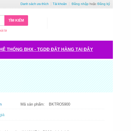
Danh sách ưa thích
Tài khoản
Đăng nhập
hoặc
Đăng ký
TÌM KIẾM
bút bi
HỆ THỐNG BHX - TGDĐ ĐẶT HÀNG TẠI ĐÂY
m
Mã sản phẩm:
BKTRO5900
giá