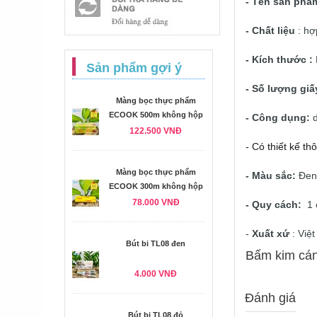
- Tên sản phẩ
- Chất liệu
: hợ
- Kích thước :
Sản phẩm gợi ý
- Số lượng giấ
Màng bọc thực phẩm
ECOOK 500m không hộp
- Công dụng:
122.500 VNĐ
- Có thiết kế t
Màng bọc thực phẩm
- Màu sắc:
Đen 
ECOOK 300m không hộp
78.000 VNĐ
- Quy cách:
1 
-
Xuất xứ
: Việ
Bút bi TL08 đen
Bấm kim cán
4.000 VNĐ
Đánh giá
Bút bi TL08 đỏ