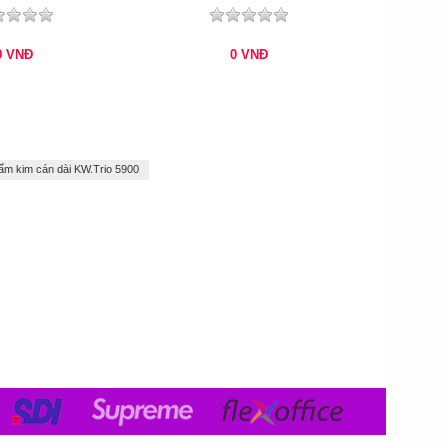
0
VNĐ
0
VNĐ
m kim cán dài KW.Trio 5900