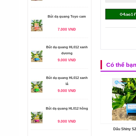
Bút dạ quang Toyo cam
7.000 VNĐ
Bút dạ quang HL012 xanh
dương
9.000 VNĐ
Có thể bạ
Bút dạ quang HL012 xanh
lá
9.000 VNĐ
Bút dạ quang HL012 hồng
9.000 VNĐ
Dấu Shiny S