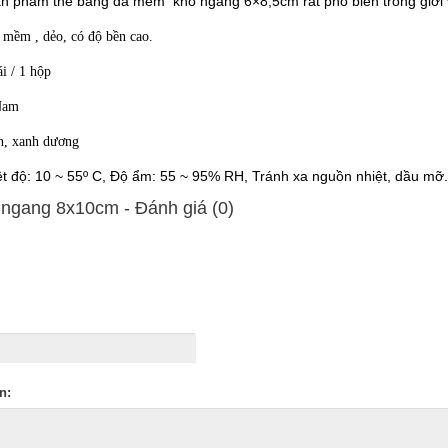
ản phẩm thẻ bằng da mềm
khổ ngang 6×8,5cm
rất phổ biến trong giới
 mềm , dẻo, có độ bền cao.
i / 1 hộp
Nam
n, xanh dương
ệt độ: 10 ~ 55º C, Độ ẩm: 55 ~ 95% RH, Tránh xa nguồn nhiệt, dầu mỡ.
 ngang 8x10cm - Ðánh giá (0)
n: