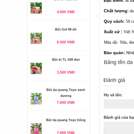
Đặc điểm:
là s
Chất lượng:
da
4.000 VNĐ
Quy cách:
50 cá
Bút Gel 08 đỏ
Xuất xứ :
Việt 
6.500 VNĐ
Màu sắc: Nâu, đe
Bảo quản:
Nhi
Bút bi TL 049 đen
Bảng tên da
3.500 VNĐ
Đánh giá
Bút dạ quang Toyo xanh
Họ và tên:
dương
7.000 VNĐ
Đánh giá của bạ
Bút dạ quang Toyo hồng
7.000 VNĐ