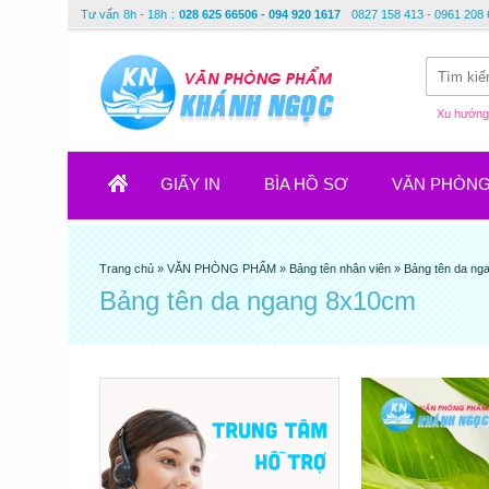
Tư vấn
8h - 18h
:
028 625 66506 - 094 920 1617
0827 158 413 - 0961 208 
Xu hướng 
GIẤY IN
BÌA HỒ SƠ
VĂN PHÒN
Trang chủ
»
VĂN PHÒNG PHẨM
»
Bảng tên nhân viên
»
Bảng tên da ng
Bảng tên da ngang 8x10cm