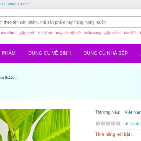
617 - 0962 981 017
tìm kiếm :
giấy in A4
bìa hồ sơ
máy tính điện tử
khẩu trang
giấy nhám
keo 502
G PHẨM
DỤNG CỤ VỆ SINH
DỤNG CỤ NHÀ BẾP
ang 8x10cm
Việt Na
Thương hiệu:
Đánh 
Tính năng nổi bật :