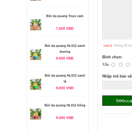
Bút dạ quang Toyo cam
7.000 VNĐ
Lưu ý:
Không hỗ tr
Bút dạ quang HL012 xanh
dương
Bình chọn:
9.000 VNĐ
Xấu
Bút dạ quang HL012 xanh
Nhập mã bảo vệ
lá
9.000 VNĐ
Bút dạ quang HL012 hồng
9.000 VNĐ