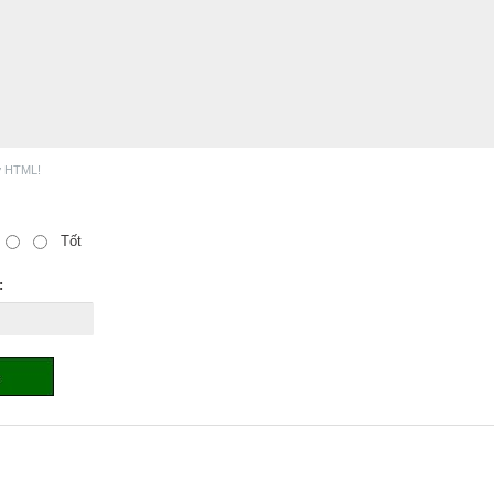
ợ HTML!
Tốt
: