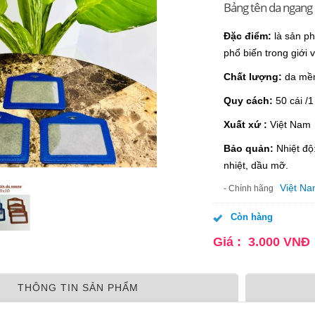
Bảng tên da ngang
Đặc điểm:
là sản p
phổ biến trong giới 
Chất lượng:
da mềm
Quy cách:
50 cái /1
Xuất xứ :
Việt Nam
Bảo quản:
Nhiệt độ
nhiệt, dầu mỡ.
Việt N
- Chính hãng
Còn hàng
Giá :
3.000
VNĐ
THÔNG TIN SẢN PHẨM