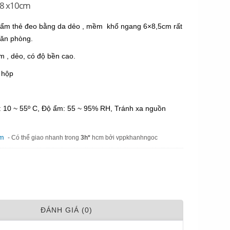
 8 x10cm
hẩm thẻ đeo bằng da dẻo , mềm khổ ngang 6×8,5cm rất
văn phòng.
 , dẻo, có độ bền cao.
 hộp
: 10 ~ 55º C, Độ ẩm: 55 ~ 95% RH, Tránh xa nguồn
am
- Có thể giao nhanh trong
3h*
hcm bởi vppkhanhngoc
ÐÁNH GIÁ (0)