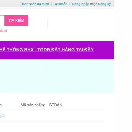
Danh sách ưa thích
Tài khoản
Đăng nhập
hoặc
Đăng ký
TÌM KIẾM
bút bi
HỆ THỐNG BHX - TGDĐ ĐẶT HÀNG TẠI ĐÂY
m
Mã sản phẩm:
BTDAN
giá