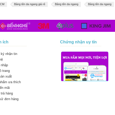
HCM
Bảng tên da ngang giá rẻ
Bảng tên da ngang
Bảng tên da ngang
n ích
Chứng nhận uy tín
ký nhận tin
hệ
 nhập
 trang
sản xuất
phẩm ưa thích
ến mãi
trả hàng
 sử đơn hàng