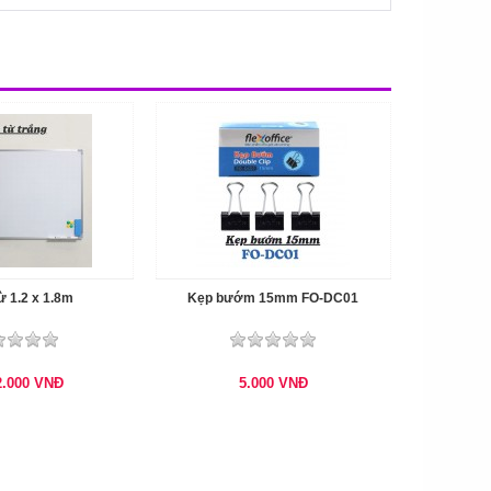
ừ 1.2 x 1.8m
Kẹp bướm 15mm FO-DC01
2.000
VNĐ
5.000
VNĐ