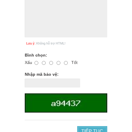
Lưu ý:
Không hỗ trợ HTML!
Bình chọn:
Xấu
Tốt
Nhập mã bảo vệ:
TIẾP TỤC