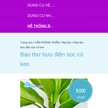
DỤNG CỤ VỆ SINH
DỤNG CỤ NHÀ BẾP
HỆ THỐNG BHX - TGDĐ ĐẶT HÀNG TẠI ĐÂY
Trang chủ
»
VĂN PHÒNG PHẨM
»
Bao thư
»
Bao thư
bưu điện sọc có keo
Bao thư bưu điện sọc có
keo
8.000
VNĐ