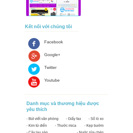
Kết nối với chúng tôi
Facebook
Google+
Twitter
Youtube
Danh mục và thương hiệu được
yêu thích
- Bút viết văn phòng
- Giấy fax
- Sổ lò xo
- Kim từ điển
- Thước mica
- Kẹp bướm
- Cây lau sàn
- Nước rửa chén