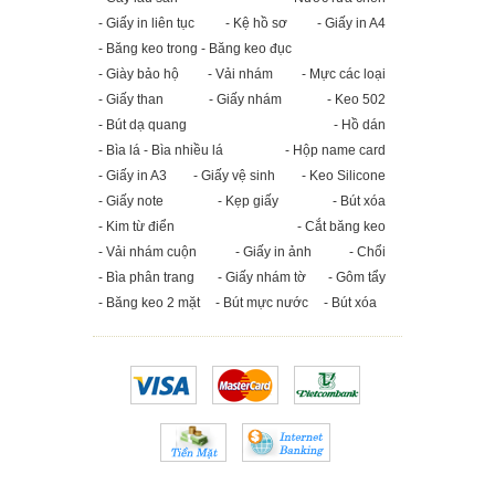
- Giấy in liên tục
- Kệ hồ sơ
- Giấy in A4
- Băng keo trong - Băng keo đục
- Giày bảo hộ
- Vải nhám
- Mực các loại
- Giấy than
- Giấy nhám
- Keo 502
- Bút dạ quang
- Hồ dán
- Bìa lá - Bìa nhiều lá
- Hộp name card
- Giấy in A3
- Giấy vệ sinh
- Keo Silicone
- Giấy note
- Kẹp giấy
- Bút xóa
- Kim từ điển
- Cắt băng keo
- Vải nhám cuộn
- Giấy in ảnh
- Chổi
- Bìa phân trang
- Giấy nhám tờ
- Gôm tẩy
- Băng keo 2 mặt
- Bút mực nước
- Bút xóa