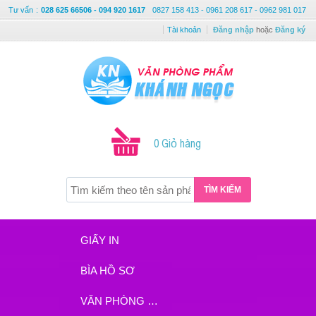
Tư vấn
:
028 625 66506 - 094 920 1617
0827 158 413 - 0961 208 617 - 0962 981 017
Tài khoản
Đăng nhập
hoặc
Đăng ký
0 Giỏ hàng
TÌM KIẾM
GIẤY IN
BÌA HỒ SƠ
VĂN PHÒNG PHẨM