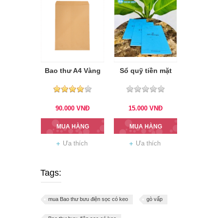
Bao thư A4 Vàng
Sổ quỹ tiền mặt
90.000
VNĐ
15.000
VNĐ
MUA HÀNG
MUA HÀNG
Ưa thích
Ưa thích
Tags:
mua Bao thư bưu điện sọc có keo
gò vấp