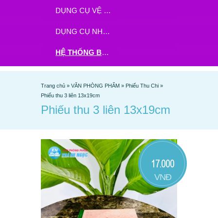
DỤNG CỤ VỆ SINH
DỤNG CỤ NHÀ BẾP
HỆ THỐNG BHX - TGDĐ ĐẶT HÀNG TẠI ĐÂY
Trang chủ
»
VĂN PHÒNG PHẨM
»
Phiếu Thu Chi
»
Phiếu thu 3 liên 13x19cm
Phiếu thu 3 liên 13x19cm
17.000
VNĐ