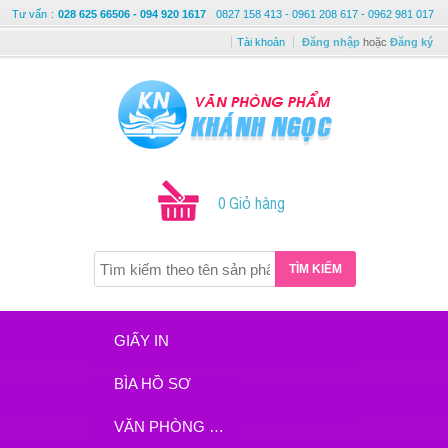
Tư vấn
:
028 625 66506 - 094 920 1617
0827 158 413 - 0961 208 617 - 0962 981 017
Tài khoản
Đăng nhập
hoặc
Đăng ký
0 Giỏ hàng
TÌM KIẾM
GIẤY IN
BÌA HỒ SƠ
VĂN PHÒNG PHẨM