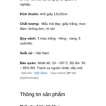
nghiệp...
Kích thước:
khổ giấy 13x19cm
Chất lượng:
Mẫu mã đẹp, giấy trắng, mực
đậm, không lem, rõ nét
Quy cách:
3 màu trắng - hồng - vàng, 5
cuốn/lốc
Xuất xứ :
Việt Nam
Bảo quản:
Nhiệt độ: 10 ~ 55º C, Độ ẩm: 55
~ 95% RH, Tránh xa nguồn nhiệt, dầu mỡ.
Việt Nam
- Bán bởi
- Giao nhanh
3h*
bởi
vppkhanhngoc
Thông tin sản phẩm