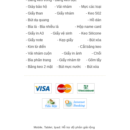
- Băng keo trong - Băng keo đục
- Giày bảo hộ
- Vải nhám
- Mực các loại
- Giấy than
- Giấy nhám
- Keo 502
- Bút dạ quang
- Hồ dán
- Bìa lá - Bìa nhiều lá
- Hộp name card
- Giấy in A3
- Giấy vệ sinh
- Keo Silicone
- Giấy note
- Kẹp giấy
- Bút xóa
- Kim từ điển
- Cắt băng keo
- Vải nhám cuộn
- Giấy in ảnh
- Chổi
- Bìa phân trang
- Giấy nhám tờ
- Gôm tẩy
- Băng keo 2 mặt
- Bút mực nước
- Bút xóa
Mobile, Tablet, Ipad: Hỗ trợ độ phân giải rộng