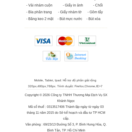
- Vải nhám cuộn
- Giấy in ảnh
- Chổi
- Bìa phân trang
- Giấy nhám tờ
- Gôm tẩy
- Băng keo 2 mặt
- Bút mực nước
- Bút xóa
Mobile, Tablet, Ipad: Hỗ trợ độ phân giải rộng
320px,480px,768px. Trình duyệt:
Firefox
,
Chrome
,
IE>7
Copyright © 2026 Công ty TNHH Thương Mại Dịch Vụ SX
Khánh Ngọc
Mã số thuế : 0313517406 Thành lập ngày từ ngày 03
tháng 11 năm 2015 do Sở kế hoạch và đầu tư TP HCM
cấp.
Văn phòng : 69/23/13 Đường Số 3, P. Bình Hưng Hòa, Q.
Bình Tân, TP. Hồ Chí Minh