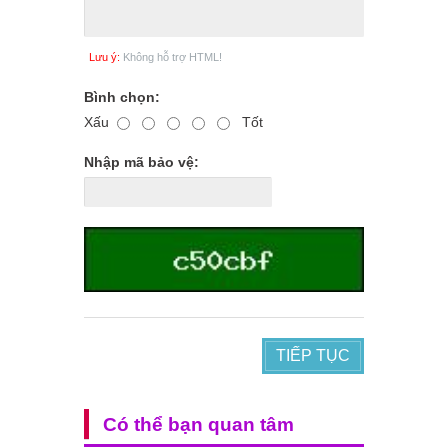
Lưu ý:
Không hỗ trợ HTML!
Bình chọn:
Xấu
Tốt
Nhập mã bảo vệ:
TIẾP TỤC
Có thể bạn quan tâm