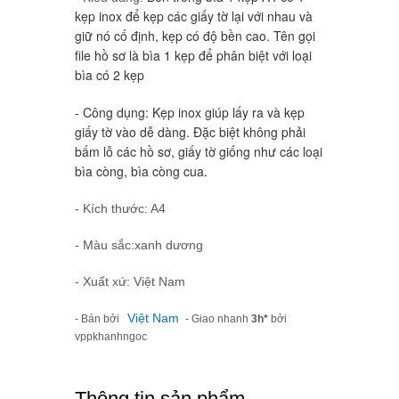
kẹp inox để kẹp các giấy tờ lại với nhau và 
giữ nó cố định, kẹp có độ bền cao. 
Tên gọi 
file hồ sơ là bìa 1 kẹp để phân biệt với loại 
bìa có 2 kẹp
- Công dụng: 
Kẹp inox giúp lấy ra và kẹp 
giấy tờ vào dễ dàng. Đặc biệt không phải 
bấm lỗ các hồ sơ, giấy tờ giống như các loại 
bìa còng, bìa còng cua. 
- Kích thước: A4
- Màu sắc:xanh dương
- Xuất xứ: Việt Nam
Việt Nam
- Bán bởi
- Giao nhanh
3h*
bởi
vppkhanhngoc
Thông tin sản phẩm