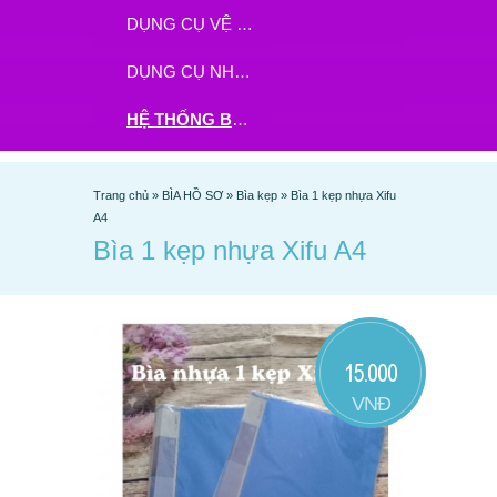
DỤNG CỤ VỆ SINH
DỤNG CỤ NHÀ BẾP
HỆ THỐNG BHX - TGDĐ ĐẶT HÀNG TẠI ĐÂY
Trang chủ
»
BÌA HỒ SƠ
»
Bìa kẹp
»
Bìa 1 kẹp nhựa Xifu
A4
Bìa 1 kẹp nhựa Xifu A4
15.000
VNĐ