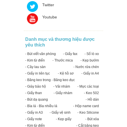
Twitter
Youtube
Danh mục và thương hiệu được
yêu thích
- Bút viết văn phòng
- Giấy fax
- Sổ lò xo
- Kim từ điển
- Thước mica
- Kẹp bướm
- Cây lau sàn
- Nước rửa chén
- Giấy in liên tục
- Kệ hồ sơ
- Giấy in A4
- Băng keo trong - Băng keo đục
- Giày bảo hộ
- Vải nhám
- Mực các loại
- Giấy than
- Giấy nhám
- Keo 502
- Bút dạ quang
- Hồ dán
- Bìa lá - Bìa nhiều lá
- Hộp name card
- Giấy in A3
- Giấy vệ sinh
- Keo Silicone
- Giấy note
- Kẹp giấy
- Bút xóa
- Kim từ điển
- Cắt băng keo