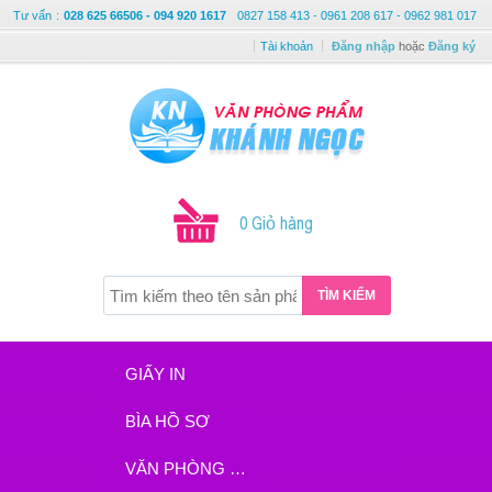
Tư vấn
:
028 625 66506 - 094 920 1617
0827 158 413 - 0961 208 617 - 0962 981 017
Tài khoản
Đăng nhập
hoặc
Đăng ký
0 Giỏ hàng
TÌM KIẾM
GIẤY IN
BÌA HỒ SƠ
VĂN PHÒNG PHẨM