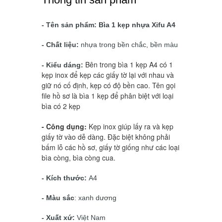
- Tên sản phẩm: Bìa 1 kẹp nhựa Xifu A4
- Chất liệu:
nhựa trong bền chắc, bền màu
Bên trong bìa 1 kẹp A4 có 1 
- Kiểu dáng:
kẹp inox để kẹp các giấy tờ lại với nhau và 
giữ nó cố định, kẹp có độ bền cao. 
Tên gọi 
file hồ sơ là bìa 1 kẹp để phân biệt với loại 
bìa có 2 kẹp
- Công dụng: 
Kẹp inox giúp lấy ra và kẹp 
giấy tờ vào dễ dàng. Đặc biệt không phải 
bấm lỗ các hồ sơ, giấy tờ giống như các loại 
bìa còng, bìa còng cua. 
- Kích thước:
A4
- Màu sắc
: xanh dương
- Xuất xứ:
Việt Nam