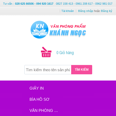
Tư vấn
:
028 625 66506 - 094 920 1617
0827 158 413 - 0961 208 617 - 0962 981 017
Tài khoản
Đăng nhập
hoặc
Đăng ký
0 Giỏ hàng
TÌM KIẾM
GIẤY IN
BÌA HỒ SƠ
VĂN PHÒNG PHẨM