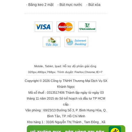
- Băng keo 2 mặt
- Bút mực nước
- Bút xóa
Mobile, Tablet, Ipad: Hỗ trợ độ phân giải rộng
320px,480px,768px. Trình duyệt:
Firefox
,
Chrome
,
IE>7
Copyright © 2026 Công ty TNHH Thương Mại Dịch Vụ SX
Khánh Ngọc
Mã số thuế : 0313517406 Thành lập ngày từ ngày 03
tháng 11 năm 2015 do Sở kế hoạch và đầu tư TP HCM
cấp.
Văn phòng : 69/23/13 Đường Số 3, P. Bình Hưng Hòa, Q.
Bình Tân, TP. Hồ Chí Minh
Kho hàng 1 : 310/6 Nguyễn Thị Thảnh , Tam Đông , Xã
Thới Tam Thôn , Huyện Hóc Môn