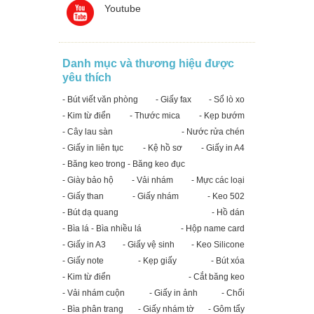
Youtube
Danh mục và thương hiệu được
yêu thích
- Bút viết văn phòng
- Giấy fax
- Sổ lò xo
- Kim từ điển
- Thước mica
- Kẹp bướm
- Cây lau sàn
- Nước rửa chén
- Giấy in liên tục
- Kệ hồ sơ
- Giấy in A4
- Băng keo trong - Băng keo đục
- Giày bảo hộ
- Vải nhám
- Mực các loại
- Giấy than
- Giấy nhám
- Keo 502
- Bút dạ quang
- Hồ dán
- Bìa lá - Bìa nhiều lá
- Hộp name card
- Giấy in A3
- Giấy vệ sinh
- Keo Silicone
- Giấy note
- Kẹp giấy
- Bút xóa
- Kim từ điển
- Cắt băng keo
- Vải nhám cuộn
- Giấy in ảnh
- Chổi
- Bìa phân trang
- Giấy nhám tờ
- Gôm tẩy