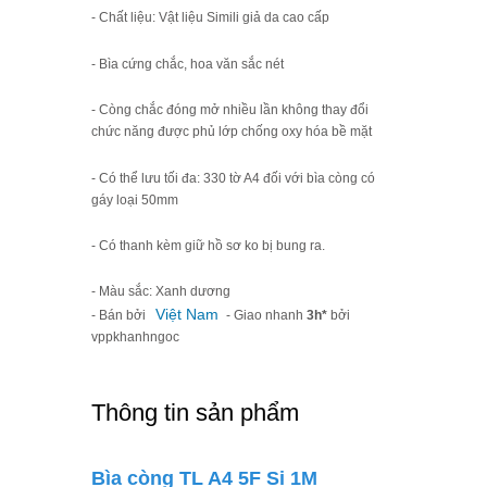
- Chất liệu: Vật liệu Simili giả da cao cấp
- Bìa cứng chắc, hoa văn sắc nét
- Còng chắc đóng mở nhiều lần không thay đổi
chức năng được phủ lớp chống oxy hóa bề mặt
- Có thể lưu tối đa: 330 tờ A4 đối với bìa còng có
gáy loại 50mm
- Có thanh kèm giữ hồ sơ ko bị bung ra.
- Màu sắc: Xanh dương
Việt Nam
- Bán bởi
- Giao nhanh
3h*
bởi
vppkhanhngoc
Thông tin sản phẩm
Bìa còng TL A4 5F Si 1M