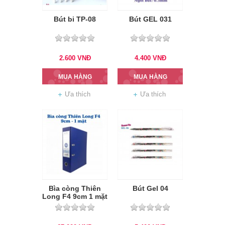
Bút bi TP-08
Bút GEL 031
2.600
VNĐ
4.400
VNĐ
MUA HÀNG
MUA HÀNG
Ưa thích
Ưa thích
Bìa còng Thiên
Bút Gel 04
Long F4 9cm 1 mặt
si