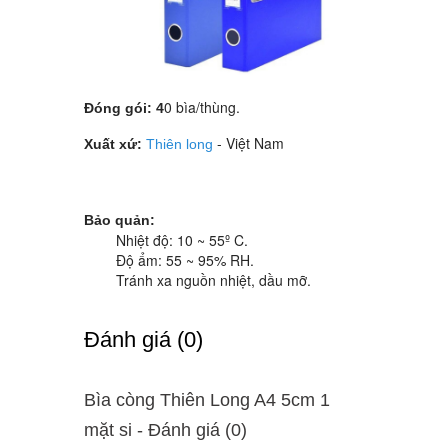
0 bìa/thùng.
Đóng gói: 4
- Việt Nam
Xuất xứ:
Thiên long
Bảo quản:
Nhiệt độ: 10 ~ 55º C.
Độ ẩm: 55 ~ 95% RH.
Tránh xa nguồn nhiệt, dầu mỡ.
Ðánh giá (0)
Bìa còng Thiên Long A4 5cm 1
mặt si - Ðánh giá (0)