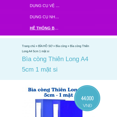
DỤNG CỤ VỆ SINH
DỤNG CỤ NHÀ BẾP
HỆ THỐNG BHX - TGDĐ ĐẶT HÀNG TẠI ĐÂY
Trang chủ
»
BÌA HỒ SƠ
»
Bìa còng
»
Bìa còng Thiên
Long A4 5cm 1 mặt si
Bìa còng Thiên Long A4
5cm 1 mặt si
44.000
VNĐ