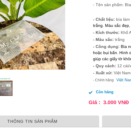
- Tên sản phẩm: Bìa
- Chất liệu:
bìa làm
trắng. Màu sắc đẹp,
- Kích thước:
Khổ A
- Màu sắc:
trắng
- Công dụng:
Bìa n
hoặc bụi bẩn. Hình 
giúp các giấy tờ khôn
- Quy cách:
12 cái/
- Xuất xứ:
Việt Na
Việt N
- Chính hãng
Còn hàng
Giá :
3.000
VNĐ
THÔNG TIN SẢN PHẨM