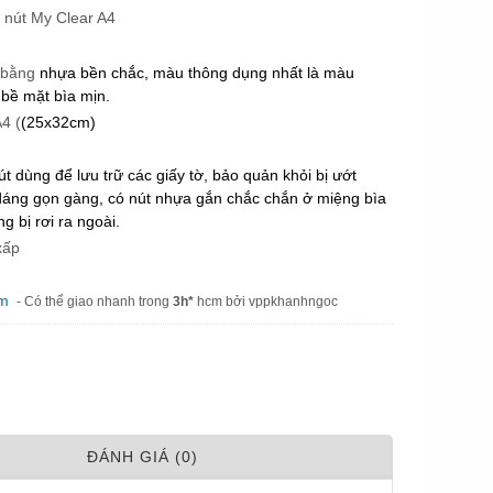
 nút My Clear A4
 bằng
nhựa bền chắc, màu thông dụng nhất là màu
 bề mặt bìa mịn.
4 (
(25x32cm)
út dùng để lưu trữ các giấy tờ, bảo quản khỏi bị ướt
dáng gọn gàng, có nút nhựa gắn chắc chắn ở miệng bìa
g bị rơi ra ngoài.
xấp
m
am
- Có thể giao nhanh trong
3h*
hcm bởi vppkhanhngoc
ÐÁNH GIÁ (0)