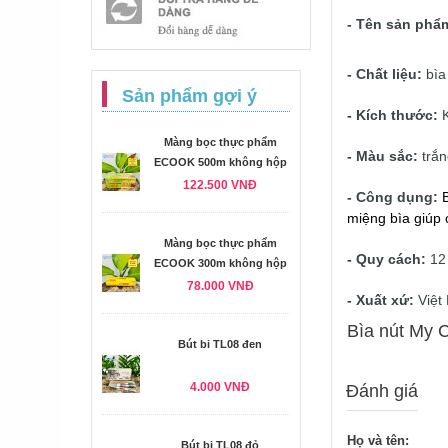
- Tên sản phẩm
- Chất liệu:
bìa
Sản phẩm gợi ý
- Kích thước:
K
Màng bọc thực phẩm
- Màu sắc:
trắn
ECOOK 500m không hộp
122.500 VNĐ
- Công dụng:
miệng bìa giúp c
Màng bọc thực phẩm
- Quy cách:
12 
ECOOK 300m không hộp
78.000 VNĐ
- Xuất xứ:
Việt
Bìa nút My C
Bút bi TL08 đen
4.000 VNĐ
Đánh giá
Họ và tên:
Bút bi TL08 đỏ