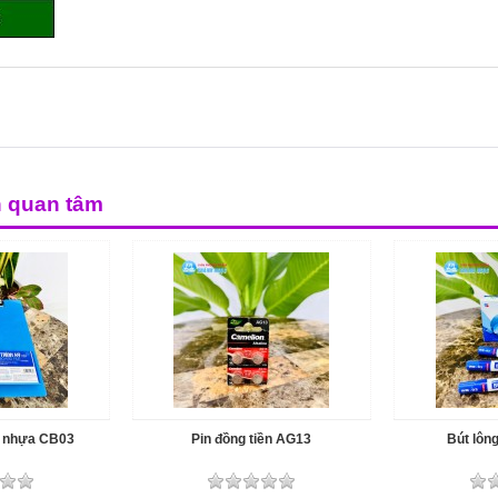
n quan tâm
ôi nhựa CB03
Pin đồng tiền AG13
Bút lôn