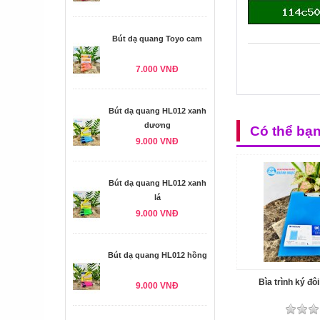
Bút dạ quang Toyo cam
7.000 VNĐ
Bút dạ quang HL012 xanh
dương
Có thể bạ
9.000 VNĐ
Bút dạ quang HL012 xanh
lá
9.000 VNĐ
Bút dạ quang HL012 hồng
Bìa trình ký đ
9.000 VNĐ