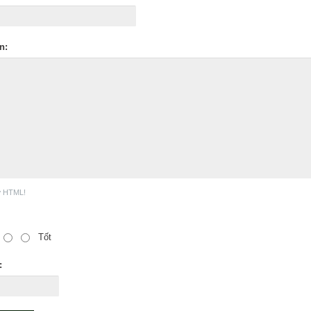
n:
ợ HTML!
Tốt
: