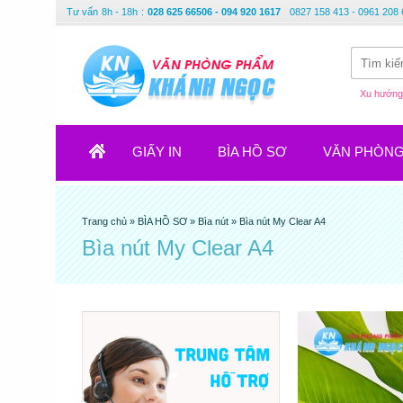
Tư vấn
8h - 18h
:
028 625 66506 - 094 920 1617
0827 158 413 - 0961 208 
Xu hướng 
GIẤY IN
BÌA HỒ SƠ
VĂN PHÒN
Trang chủ
»
BÌA HỒ SƠ
»
Bìa nút
»
Bìa nút My Clear A4
Bìa nút My Clear A4