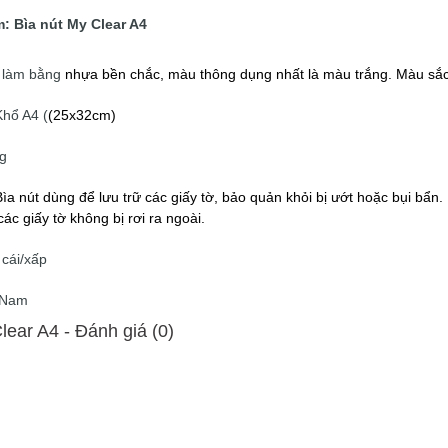
: Bìa nút My Clear A4
 làm bằng
nhựa bền chắc, màu thông dụng nhất là màu trắng. Màu sắc
hổ A4 (
(25x32cm)
g
Bìa nút dùng để lưu trữ các giấy tờ, bảo quản khỏi bị ướt hoặc bụi bẩ
ác giấy tờ không bị rơi ra ngoài.
cái/xấp
 Nam
lear A4 - Ðánh giá (0)