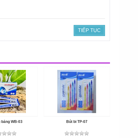
TIẾP TỤC
g bảng WB-03
Bút bi TP-07