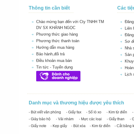
Thông tin cần biết
Các tiệ
Chào mừng bạn đến với Cty TNHH TM
Đăng 
DV SX KHÁNH NGỌC
Liên 
Phương thức giao hàng
Đăng
Phương thức thanh toán
Sơ đồ
Hướng dẫn mua hàng
Nhà 
Bảo hành,đổi trả
Sản 
Điều khoản mua bán
Khuy
Tin tức - Tuyển dụng
Hoàn 
Lịch
Danh mục và thương hiệu được yêu thích
- Bút viết văn phòng
- Giấy fax
- Sổ lò xo
- Kim từ điển
-
- Giày bảo hộ
- Vải nhám
- Mực các loại
- Giấy than
- 
- Giấy note
- Kẹp giấy
- Bút xóa
- Kim từ điển
- Cắt băng 