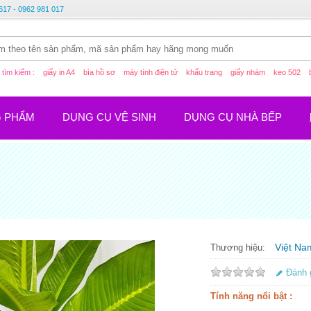
617 - 0962 981 017
tìm kiếm :
giấy in A4
bìa hồ sơ
máy tính điện tử
khẩu trang
giấy nhám
keo 502
G PHẨM
DỤNG CỤ VỆ SINH
DỤNG CỤ NHÀ BẾP
Việt Na
Thương hiệu:
Đánh 
Tính năng nổi bật :