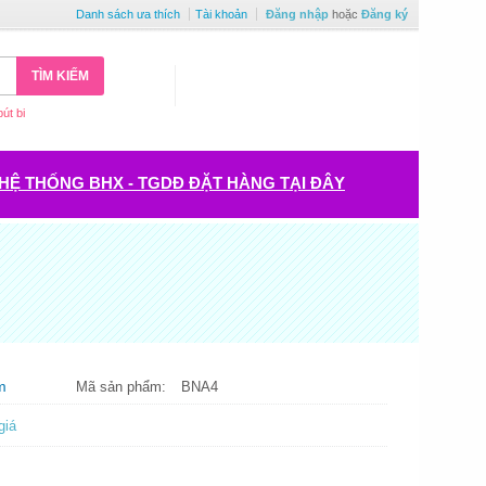
Danh sách ưa thích
Tài khoản
Đăng nhập
hoặc
Đăng ký
TÌM KIẾM
bút bi
HỆ THỐNG BHX - TGDĐ ĐẶT HÀNG TẠI ĐÂY
m
Mã sản phẩm:
BNA4
giá