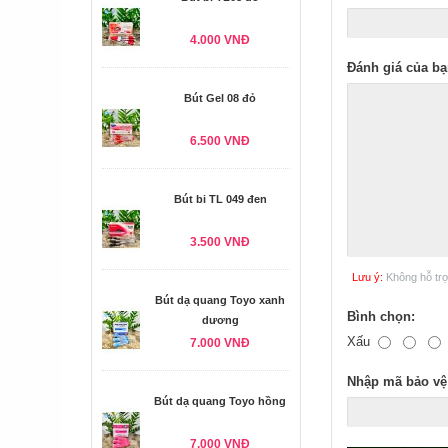
4.000 VNĐ
Đánh giá của bạ
Bút Gel 08 đỏ
6.500 VNĐ
Bút bi TL 049 đen
3.500 VNĐ
Lưu ý:
Không hỗ tr
Bút dạ quang Toyo xanh
Bình chọn:
dương
Xấu
7.000 VNĐ
Nhập mã bảo vệ
Bút dạ quang Toyo hồng
7.000 VNĐ