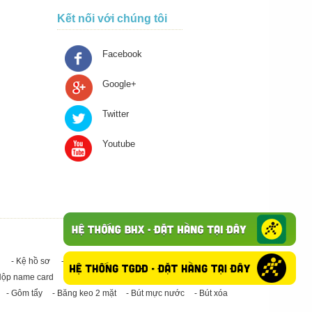
Kết nối với chúng tôi
Facebook
Google+
Twitter
Youtube
- Kệ hồ sơ
- Giấy in A4
- Băng keo trong - Băng keo đục
Hộp name card
- Giấy in A3
- Giấy vệ sinh
- Keo Silicone
- Gôm tẩy
- Băng keo 2 mặt
- Bút mực nước
- Bút xóa