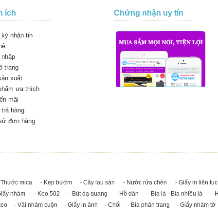
n ích
Chứng nhận uy tín
ký nhận tin
hệ
 nhập
 trang
sản xuất
phẩm ưa thích
ến mãi
trả hàng
 sử đơn hàng
 Thước mica
- Kẹp bướm
- Cây lau sàn
- Nước rửa chén
- Giấy in liên tục
Giấy nhám
- Keo 502
- Bút dạ quang
- Hồ dán
- Bìa lá - Bìa nhiều lá
- 
keo
- Vải nhám cuộn
- Giấy in ảnh
- Chổi
- Bìa phân trang
- Giấy nhám tờ