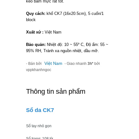
keo bám mực rất tốt.
Quy cách:
khổ CK7 (16x20.5cm), 5 cuốn/1
block
Xuất xứ :
Việt Nam
Bảo quản:
Nhiệt độ: 10 ~ 55º C, Độ ẩm: 55 ~
95% RH, Tránh xa nguồn nhiệt, dầu mỡ.
Việt Nam
- Bán bởi
- Giao nhanh
3h*
bởi
vppkhanhngoc
Thông tin sản phẩm
Sổ da CK7
Sổ tay nhỏ gọn
Số trang: 108 tờ.