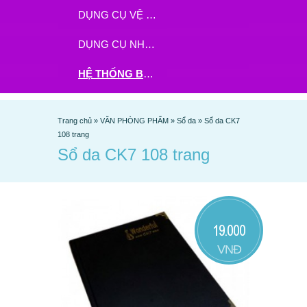
DỤNG CỤ VỆ SINH
DỤNG CỤ NHÀ BẾP
HỆ THỐNG BHX - TGDĐ ĐẶT HÀNG TẠI ĐÂY
Trang chủ
»
VĂN PHÒNG PHẨM
»
Sổ da
»
Sổ da CK7
108 trang
Sổ da CK7 108 trang
19.000
VNĐ