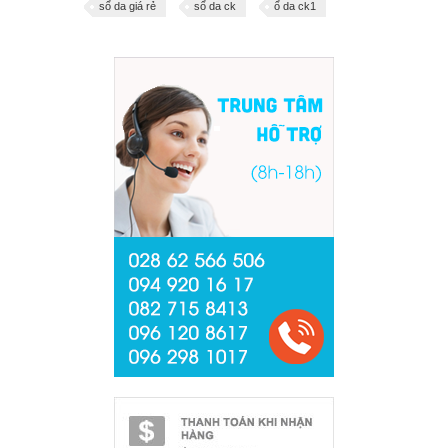
sổ da giá rẻ
sổ da ck
ổ da ck1