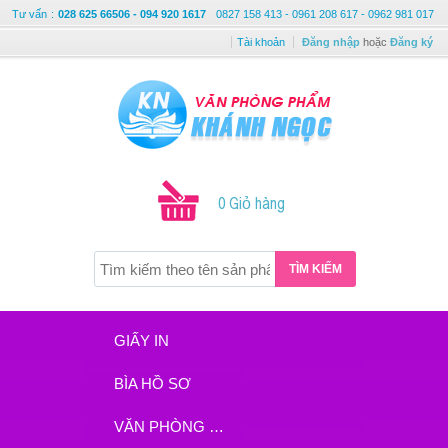
Tư vấn
:
028 625 66506 - 094 920 1617
0827 158 413 - 0961 208 617 - 0962 981 017
Tài khoản
Đăng nhập
hoặc
Đăng ký
0 Giỏ hàng
TÌM KIẾM
GIẤY IN
BÌA HỒ SƠ
VĂN PHÒNG PHẨM