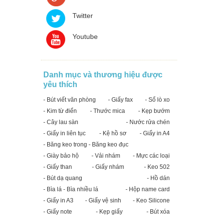
Twitter
Youtube
Danh mục và thương hiệu được
yêu thích
- Bút viết văn phòng
- Giấy fax
- Sổ lò xo
- Kim từ điển
- Thước mica
- Kẹp bướm
- Cây lau sàn
- Nước rửa chén
- Giấy in liên tục
- Kệ hồ sơ
- Giấy in A4
- Băng keo trong - Băng keo đục
- Giày bảo hộ
- Vải nhám
- Mực các loại
- Giấy than
- Giấy nhám
- Keo 502
- Bút dạ quang
- Hồ dán
- Bìa lá - Bìa nhiều lá
- Hộp name card
- Giấy in A3
- Giấy vệ sinh
- Keo Silicone
- Giấy note
- Kẹp giấy
- Bút xóa