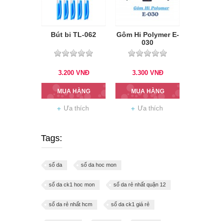
Bút bi TL-062
Gôm Hi Polymer E-
030
3.200
VNĐ
3.300
VNĐ
MUA HÀNG
MUA HÀNG
Ưa thích
Ưa thích
Tags:
sổ da
sổ da hoc mon
sổ da ck1 hoc mon
sổ da rẻ nhất quận 12
sổ da rẻ nhất hcm
sổ da ck1 giá rẻ