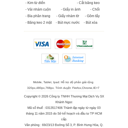
- Kim từ điển
- Cắt băng keo
- Vải nhám cuộn
- Giấy in ảnh
- Chổi
- Bìa phân trang
- Giấy nhám tờ
- Gôm tẩy
- Băng keo 2 mặt
- Bút mực nước
- Bút xóa
Mobile, Tablet, Ipad: Hỗ trợ độ phân giải rộng
320px,480px,768px. Trình duyệt:
Firefox
,
Chrome
,
IE>7
Copyright © 2026 Công ty TNHH Thương Mại Dịch Vụ SX
Khánh Ngọc
Mã số thuế : 0313517406 Thành lập ngày từ ngày 03
tháng 11 năm 2015 do Sở kế hoạch và đầu tư TP HCM
cấp.
Văn phòng : 69/23/13 Đường Số 3, P. Bình Hưng Hòa, Q.