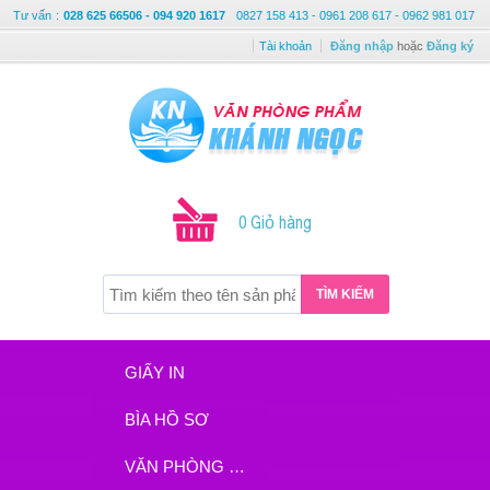
Tư vấn
:
028 625 66506 - 094 920 1617
0827 158 413 - 0961 208 617 - 0962 981 017
Tài khoản
Đăng nhập
hoặc
Đăng ký
0 Giỏ hàng
TÌM KIẾM
GIẤY IN
BÌA HỒ SƠ
VĂN PHÒNG PHẨM