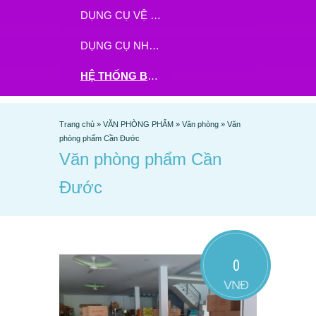
DỤNG CỤ VỆ SINH
DỤNG CỤ NHÀ BẾP
HỆ THỐNG BHX - TGDĐ ĐẶT HÀNG TẠI ĐÂY
Trang chủ
»
VĂN PHÒNG PHẨM
»
Văn phòng
»
Văn
phòng phẩm Cần Đước
Văn phòng phẩm Cần
Đước
0
VNĐ