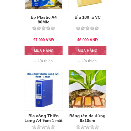
Ép Plastic A4
Bìa 100 lá VC
80Mic
97.000
VNĐ
46.000
VNĐ
MUA HÀNG
MUA HÀNG
Ưa thích
Ưa thích
Bìa còng Thiên
Bảng tên da đứng
Long A4 9cm 1 mặt
8x10cm
si