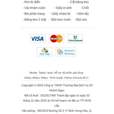
- Kim từ điển
- Cắt băng keo
- Vải nhám cuộn
- Giấy in ảnh
- Chổi
- Bìa phân trang
- Giấy nhám tờ
- Gôm tẩy
- Băng keo 2 mặt
- Bút mực nước
- Bút xóa
Mobile, Tablet, Ipad: Hỗ trợ độ phân giải rộng
320px,480px,768px. Trình duyệt:
Firefox
,
Chrome
,
IE>7
Copyright © 2026 Công ty TNHH Thương Mại Dịch Vụ SX
Khánh Ngọc
Mã số thuế : 0313517406 Thành lập ngày từ ngày 03
tháng 11 năm 2015 do Sở kế hoạch và đầu tư TP HCM
cấp.
Văn phòng : 69/23/13 Đường Số 3, P. Bình Hưng Hòa, Q.