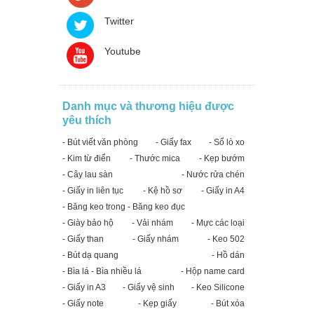
Twitter
Youtube
Danh mục và thương hiệu được
yêu thích
- Bút viết văn phòng
- Giấy fax
- Sổ lò xo
- Kim từ điển
- Thước mica
- Kẹp bướm
- Cây lau sàn
- Nước rửa chén
- Giấy in liên tục
- Kệ hồ sơ
- Giấy in A4
- Băng keo trong - Băng keo đục
- Giày bảo hộ
- Vải nhám
- Mực các loại
- Giấy than
- Giấy nhám
- Keo 502
- Bút dạ quang
- Hồ dán
- Bìa lá - Bìa nhiều lá
- Hộp name card
- Giấy in A3
- Giấy vệ sinh
- Keo Silicone
- Giấy note
- Kẹp giấy
- Bút xóa