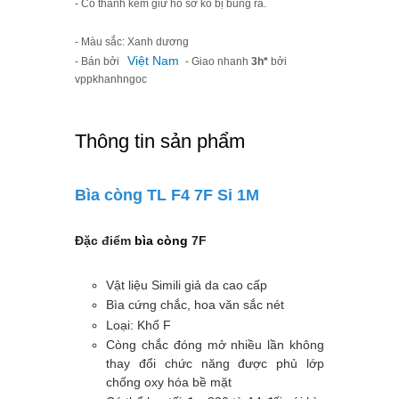
- Có thanh kèm giữ hồ sơ ko bị bung ra.
- Màu sắc: Xanh dương
Việt Nam
- Bán bởi
- Giao nhanh
3h*
bởi
vppkhanhngoc
Thông tin sản phẩm
Bìa còng TL F4 7F Si 1M
Đặc điểm
bìa còng
7F
Vật liệu Simili giả da cao cấp
Bìa cứng chắc, hoa văn sắc nét
Loại: Khổ F
Còng chắc đóng mở nhiều lần không
thay đổi chức năng được phủ lớp
chống oxy hóa bề mặt