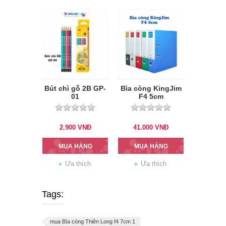
Bút chì gỗ 2B GP-
Bìa còng KingJim
01
F4 5cm
2.900
VNĐ
41.000
VNĐ
MUA HÀNG
MUA HÀNG
Ưa thích
Ưa thích
Tags:
mua Bìa còng Thiên Long f4 7cm 1