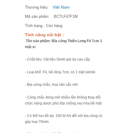
Việt Nam
Thương hiệu:
Mã sản phẩm:
BCTLF47F1M
Tình trạng :
Còn hàng
Tính năng nổi bật :
Tên sản phẩm: Bìa còng Thiên Long F4 7cm 1
mặt si
- Chất liệu: Vật liệu Simili giả da cao cấp
- Loại khổ: F4, bề rộng 7cm, có 1 mặt silimili
- Bìa cứng chắc, hoa văn sắc nét
- Còng chắc đóng mở nhiều lần không thay đổi
chức năng được phủ lớp chống oxy hóa bề mặt
- Có thể lưu tối đa: 330 tờ A4 đối với bìa còng có
gáy loại 70mm