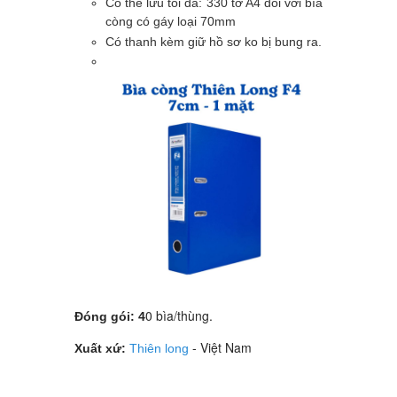
Có thể lưu tối đa: 330 tờ A4 đối với bìa
còng có gáy loại 70mm
Có thanh kèm giữ hồ sơ ko bị bung ra.
0 bìa/thùng.
Đóng gói: 4
- Việt Nam
Xuất xứ:
Thiên long