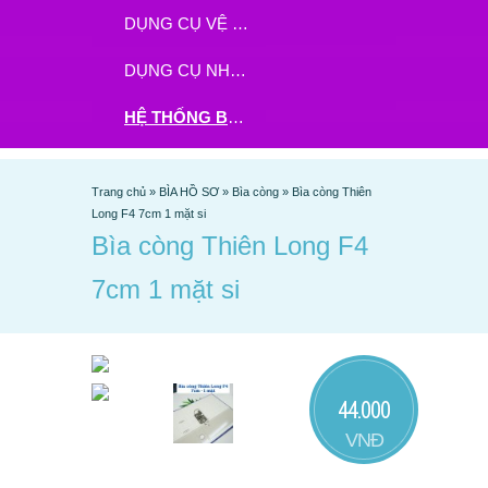
DỤNG CỤ VỆ SINH
DỤNG CỤ NHÀ BẾP
HỆ THỐNG BHX - TGDĐ ĐẶT HÀNG TẠI ĐÂY
Trang chủ
»
BÌA HỒ SƠ
»
Bìa còng
»
Bìa còng Thiên
Long F4 7cm 1 mặt si
Bìa còng Thiên Long F4
7cm 1 mặt si
44.000
VNĐ