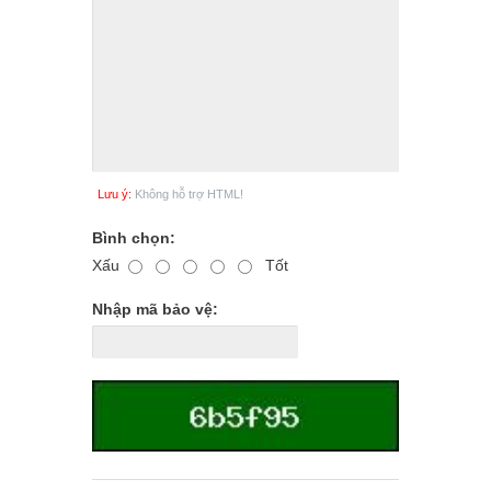
Lưu ý:
Không hỗ trợ HTML!
Bình chọn:
Xấu
Tốt
Nhập mã bảo vệ: