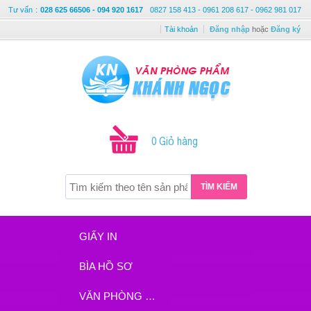
Tư vấn
:
028 625 66506 - 094 920 1617
0827 158 413 - 0961 208 617 - 0962 981 017
Tài khoản
Đăng nhập
hoặc
Đăng ký
0 Giỏ hàng
TÌM KIẾM
GIẤY IN
BÌA HỒ SƠ
VĂN PHÒNG PHẨM