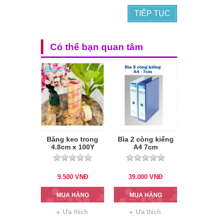
TIẾP TỤC
Có thể bạn quan tâm
Băng keo trong
Bìa 2 còng kiếng
4.8cm x 100Y
A4 7cm
9.500
VNĐ
39.000
VNĐ
MUA HÀNG
MUA HÀNG
Ưa thích
Ưa thích