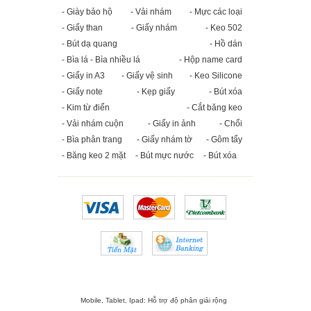
- Giày bảo hộ
- Vải nhám
- Mực các loại
- Giấy than
- Giấy nhám
- Keo 502
- Bút dạ quang
- Hồ dán
- Bìa lá - Bìa nhiều lá
- Hộp name card
- Giấy in A3
- Giấy vệ sinh
- Keo Silicone
- Giấy note
- Kẹp giấy
- Bút xóa
- Kim từ điển
- Cắt băng keo
- Vải nhám cuộn
- Giấy in ảnh
- Chổi
- Bìa phân trang
- Giấy nhám tờ
- Gôm tẩy
- Băng keo 2 mặt
- Bút mực nước
- Bút xóa
Mobile, Tablet, Ipad: Hỗ trợ độ phân giải rộng