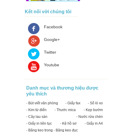
Kết nối với chúng tôi
Facebook
Google+
Twitter
Youtube
Danh mục và thương hiệu được
yêu thích
- Bút viết văn phòng
- Giấy fax
- Sổ lò xo
- Kim từ điển
- Thước mica
- Kẹp bướm
- Cây lau sàn
- Nước rửa chén
- Giấy in liên tục
- Kệ hồ sơ
- Giấy in A4
- Băng keo trong - Băng keo đục