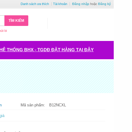
Danh sách ưa thích
Tài khoản
Đăng nhập
hoặc
Đăng ký
TÌM KIẾM
bút bi
HỆ THỐNG BHX - TGDĐ ĐẶT HÀNG TẠI ĐÂY
m
Mã sản phẩm:
B12NCXL
giá