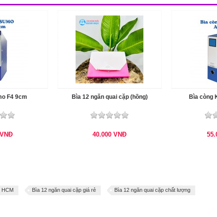
mo F4 9cm
Bìa 12 ngăn quai cặp (hồng)
Bìa còng 
VNĐ
40.000
VNĐ
55
ặp HCM
Bìa 12 ngăn quai cặp giá rẻ
Bìa 12 ngăn quai cặp chất lượng