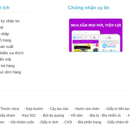
n ích
Chứng nhận uy tín
ký nhận tin
hệ
 nhập
 trang
sản xuất
phẩm ưa thích
ến mãi
trả hàng
 sử đơn hàng
 Thước mica
- Kẹp bướm
- Cây lau sàn
- Nước rửa chén
- Giấy in liên tục
Giấy nhám
- Keo 502
- Bút dạ quang
- Hồ dán
- Bìa lá - Bìa nhiều lá
- 
keo
- Vải nhám cuộn
- Giấy in ảnh
- Chổi
- Bìa phân trang
- Giấy nhám tờ