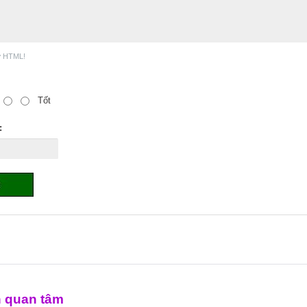
ợ HTML!
Tốt
:
n quan tâm