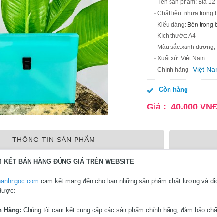
- Tên sản phẩm: Bìa 1
- Chất liệu: nhựa trong
Bên trong 
- Kiểu dáng:
- Kích thước: A4
- Màu sắc:xanh dương, x
- Xuất xứ: Việt Nam
Việt N
- Chính hãng
Còn hàng
Giá :
40.000
VN
THÔNG TIN SẢN PHẨM
M KẾT BÁN HÀNG ĐÚNG GIÁ TRÊN WEBSITE
hanhngoc.com
cam kết mang đến cho bạn những sản phẩm chất lượng và dịch 
 được:
h Hãng:
Chúng tôi cam kết cung cấp các sản phẩm chính hãng, đảm bảo chấ