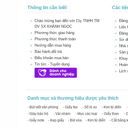
Thông tin cần biết
Các tiệ
Chào mừng bạn đến với Cty TNHH TM
Đăng 
DV SX KHÁNH NGỌC
Liên 
Phương thức giao hàng
Đăng
Phương thức thanh toán
Sơ đồ
Hướng dẫn mua hàng
Nhà 
Bảo hành,đổi trả
Sản 
Điều khoản mua bán
Khuy
Tin tức - Tuyển dụng
Hoàn 
Lịch
Danh mục và thương hiệu được yêu thích
- Bút viết văn phòng
- Giấy fax
- Sổ lò xo
- Kim từ điển
-
- Giày bảo hộ
- Vải nhám
- Mực các loại
- Giấy than
- 
- Giấy note
- Kẹp giấy
- Bút xóa
- Kim từ điển
- Cắt băng 