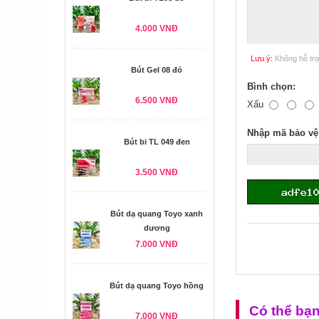
4.000 VNĐ
Lưu ý:
Không hỗ tr
Bút Gel 08 đỏ
Bình chọn:
6.500 VNĐ
Xấu
Nhập mã bảo vệ
Bút bi TL 049 đen
3.500 VNĐ
Bút dạ quang Toyo xanh
dương
7.000 VNĐ
Bút dạ quang Toyo hồng
Có thể bạ
7.000 VNĐ