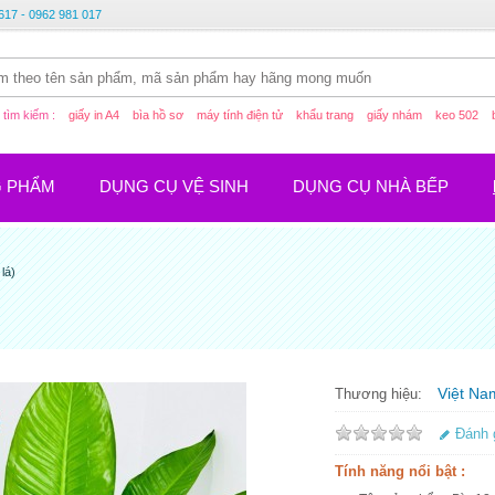
617 - 0962 981 017
tìm kiếm :
giấy in A4
bìa hồ sơ
máy tính điện tử
khẩu trang
giấy nhám
keo 502
G PHẨM
DỤNG CỤ VỆ SINH
DỤNG CỤ NHÀ BẾP
lá)
Việt Na
Thương hiệu:
Đánh 
Tính năng nổi bật :