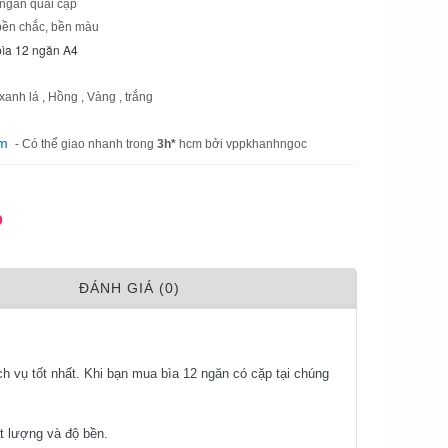
2 ngăn quai cặp
 bền chắc, bền màu
bìa 12 ngăn A4 
anh lá , Hồng , Vàng , trắng
am
- Có thể giao nhanh trong
3h*
hcm bởi vppkhanhngoc
Đ
ÐÁNH GIÁ (0)
vụ tốt nhất. Khi bạn mua bìa 12 ngăn có cặp tại chúng
t lượng và độ bền.