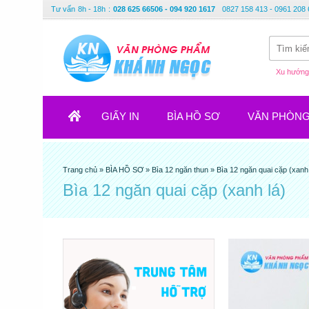
Tư vấn
8h - 18h
:
028 625 66506 - 094 920 1617
0827 158 413 - 0961 208 
Xu hướng 
GIẤY IN
BÌA HỒ SƠ
VĂN PHÒN
Trang chủ
»
BÌA HỒ SƠ
»
Bìa 12 ngăn thun
»
Bìa 12 ngăn quai cặp (xanh 
Bìa 12 ngăn quai cặp (xanh lá)