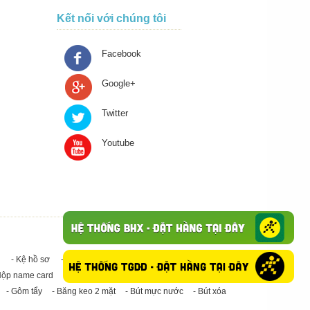
Kết nối với chúng tôi
Facebook
Google+
Twitter
Youtube
- Kệ hồ sơ
- Giấy in A4
- Băng keo trong - Băng keo đục
Hộp name card
- Giấy in A3
- Giấy vệ sinh
- Keo Silicone
- Gôm tẩy
- Băng keo 2 mặt
- Bút mực nước
- Bút xóa