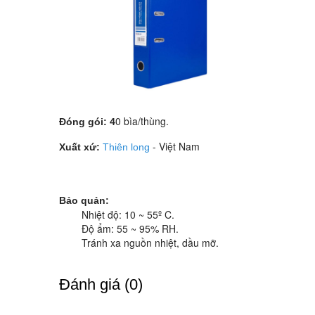
0 bìa/thùng.
Đóng gói: 4
- Việt Nam
Xuất xứ:
Thiên long
Bảo quản:
Nhiệt độ: 10 ~ 55º C.
Độ ẩm: 55 ~ 95% RH.
Tránh xa nguồn nhiệt, dầu mỡ.
Ðánh giá (0)