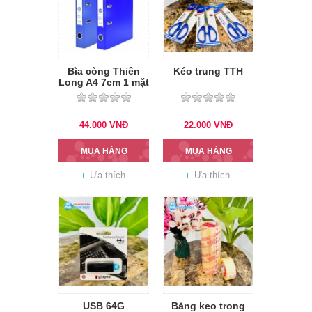
Bìa còng Thiên
Kéo trung TTH
Long A4 7cm 1 mặt
si
44.000
VNĐ
22.000
VNĐ
MUA HÀNG
MUA HÀNG
Ưa thích
Ưa thích
USB 64G
Băng keo trong