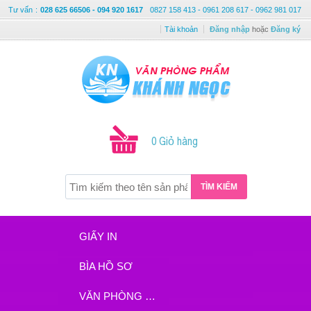
Tư vấn
:
028 625 66506 - 094 920 1617
0827 158 413 - 0961 208 617 - 0962 981 017
Tài khoản
Đăng nhập
hoặc
Đăng ký
0 Giỏ hàng
TÌM KIẾM
GIẤY IN
BÌA HỒ SƠ
VĂN PHÒNG PHẨM