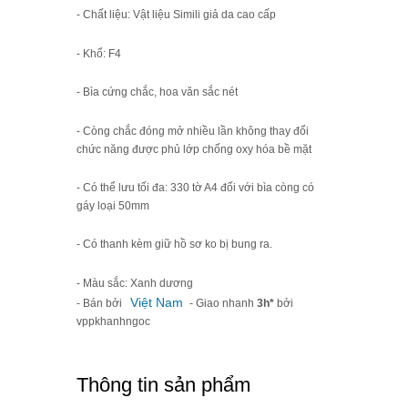
- Chất liệu: Vật liệu Simili giả da cao cấp
- Khổ: F4
- Bìa cứng chắc, hoa văn sắc nét
- Còng chắc đóng mở nhiều lần không thay đổi
chức năng được phủ lớp chống oxy hóa bề mặt
- Có thể lưu tối đa: 330 tờ A4 đối với bìa còng có
gáy loại 50mm
- Có thanh kèm giữ hồ sơ ko bị bung ra.
- Màu sắc: Xanh dương
Việt Nam
- Bán bởi
- Giao nhanh
3h*
bởi
vppkhanhngoc
Thông tin sản phẩm