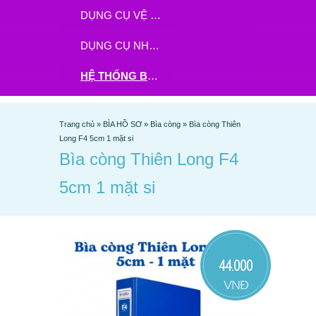
DỤNG CỤ VỆ SINH
DỤNG CỤ NHÀ BẾP
HỆ THỐNG BHX - TGDĐ ĐẶT HÀNG TẠI ĐÂY
Trang chủ
»
BÌA HỒ SƠ
»
Bìa còng
»
Bìa còng Thiên
Long F4 5cm 1 mặt si
Bìa còng Thiên Long F4
5cm 1 mặt si
44.000
VNĐ