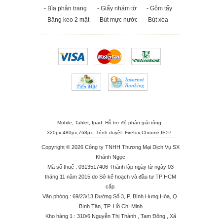
- Bìa phân trang
- Giấy nhám tờ
- Gôm tẩy
- Băng keo 2 mặt
- Bút mực nước
- Bút xóa
Mobile, Tablet, Ipad: Hỗ trợ độ phân giải rộng
320px,480px,768px. Trình duyệt:
Firefox
,
Chrome
,
IE>7
Copyright © 2026 Công ty TNHH Thương Mại Dịch Vụ SX
Khánh Ngọc
Mã số thuế : 0313517406 Thành lập ngày từ ngày 03
tháng 11 năm 2015 do Sở kế hoạch và đầu tư TP HCM
cấp.
Văn phòng : 69/23/13 Đường Số 3, P. Bình Hưng Hòa, Q.
Bình Tân, TP. Hồ Chí Minh
Kho hàng 1 : 310/6 Nguyễn Thị Thảnh , Tam Đông , Xã