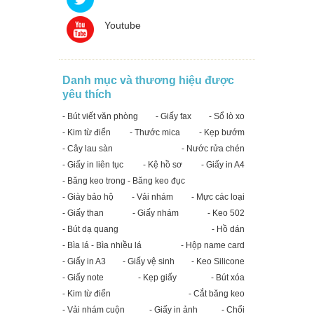
Youtube
Danh mục và thương hiệu được
yêu thích
- Bút viết văn phòng
- Giấy fax
- Sổ lò xo
- Kim từ điển
- Thước mica
- Kẹp bướm
- Cây lau sàn
- Nước rửa chén
- Giấy in liên tục
- Kệ hồ sơ
- Giấy in A4
- Băng keo trong - Băng keo đục
- Giày bảo hộ
- Vải nhám
- Mực các loại
- Giấy than
- Giấy nhám
- Keo 502
- Bút dạ quang
- Hồ dán
- Bìa lá - Bìa nhiều lá
- Hộp name card
- Giấy in A3
- Giấy vệ sinh
- Keo Silicone
- Giấy note
- Kẹp giấy
- Bút xóa
- Kim từ điển
- Cắt băng keo
- Vải nhám cuộn
- Giấy in ảnh
- Chổi