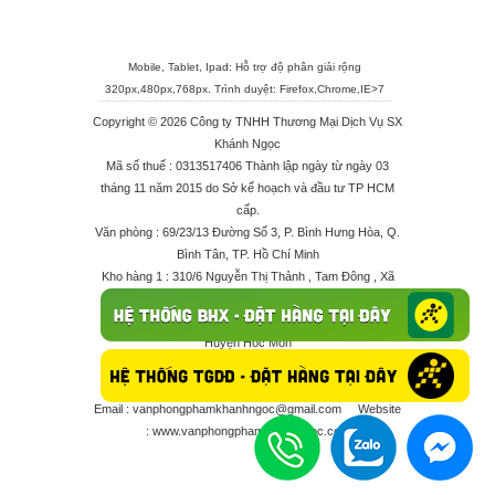
Mobile, Tablet, Ipad: Hỗ trợ độ phân giải rộng
320px,480px,768px. Trình duyệt:
Firefox
,
Chrome
,
IE>7
Copyright © 2026 Công ty TNHH Thương Mại Dịch Vụ SX
Khánh Ngọc
Mã số thuế : 0313517406 Thành lập ngày từ ngày 03
tháng 11 năm 2015 do Sở kế hoạch và đầu tư TP HCM
cấp.
Văn phòng : 69/23/13 Đường Số 3, P. Bình Hưng Hòa, Q.
Bình Tân, TP. Hồ Chí Minh
Kho hàng 1 : 310/6 Nguyễn Thị Thảnh , Tam Đông , Xã
Thới Tam Thôn , Huyện Hóc Môn
Kho hàng 2 : 68/2X Ấp Đông 1 , Xã Thới Tam Thôn ,
Huyện Hóc Môn
Điện thoại : 028 625 66506 - 0909 682 189 - 082 7158
413 - 096 298 10 17 - 0961 208 617
Email :
vanphongphamkhanhngoc@gmail.com
Website
:
www.vanphongphamkhanhngoc.com