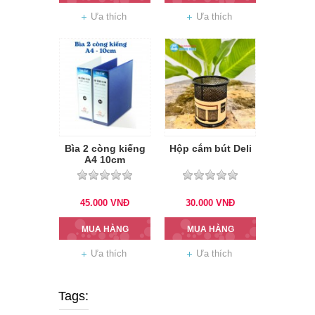
Ưa thích
Ưa thích
Bìa 2 còng kiếng
Hộp cắm bút Deli
A4 10cm
45.000
VNĐ
30.000
VNĐ
MUA HÀNG
MUA HÀNG
Ưa thích
Ưa thích
Tags: