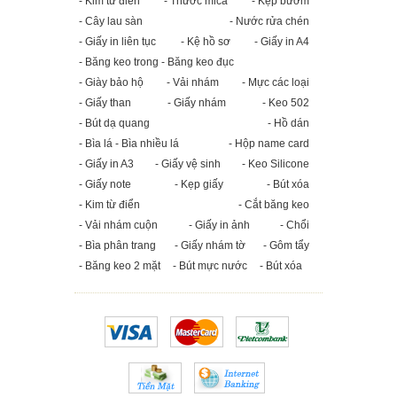
- Kim từ điển
- Thước mica
- Kẹp bướm
- Cây lau sàn
- Nước rửa chén
- Giấy in liên tục
- Kệ hồ sơ
- Giấy in A4
- Băng keo trong - Băng keo đục
- Giày bảo hộ
- Vải nhám
- Mực các loại
- Giấy than
- Giấy nhám
- Keo 502
- Bút dạ quang
- Hồ dán
- Bìa lá - Bìa nhiều lá
- Hộp name card
- Giấy in A3
- Giấy vệ sinh
- Keo Silicone
- Giấy note
- Kẹp giấy
- Bút xóa
- Kim từ điển
- Cắt băng keo
- Vải nhám cuộn
- Giấy in ảnh
- Chổi
- Bìa phân trang
- Giấy nhám tờ
- Gôm tẩy
- Băng keo 2 mặt
- Bút mực nước
- Bút xóa