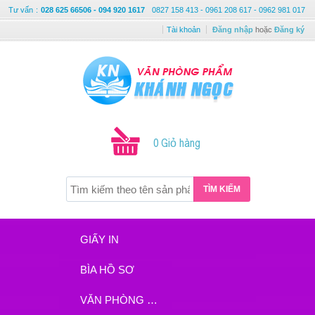
Tư vấn
:
028 625 66506 - 094 920 1617
0827 158 413 - 0961 208 617 - 0962 981 017
Tài khoản
Đăng nhập
hoặc
Đăng ký
0 Giỏ hàng
TÌM KIẾM
GIẤY IN
BÌA HỒ SƠ
VĂN PHÒNG PHẨM