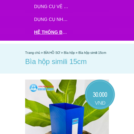
DỤNG CỤ VỆ SINH
DỤNG CỤ NHÀ BẾP
HỆ THỐNG BHX - TGDĐ ĐẶT HÀNG TẠI ĐÂY
Trang chủ
»
BÌA HỒ SƠ
»
Bìa hộp
»
Bìa hộp simili 15cm
Bìa hộp simili 15cm
30.000
VNĐ