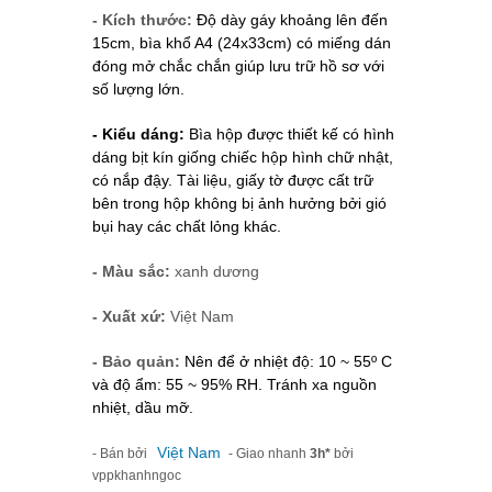
- Kích thước:
Độ dày gáy khoảng lên đến
15cm, bìa khổ A4 (24x33cm) có miếng dán
đóng mở chắc chắn giúp lưu trữ hồ sơ với
số lượng lớn.
- Kiểu dáng:
Bìa hộp được thiết kế có hình
dáng bịt kín giống chiếc hộp hình chữ nhật,
có nắp đậy. Tài liệu, giấy tờ được cất trữ
bên trong hộp không bị ảnh hưởng bởi gió
bụi hay các chất lỏng khác.
- Màu sắc:
xanh dương
- Xuất xứ:
Việt Nam
- Bảo quản:
Nên để ở nhiệt độ: 10 ~ 55º C
và độ ẩm: 55 ~ 95% RH. Tránh xa nguồn
nhiệt, dầu mỡ.
Việt Nam
- Bán bởi
- Giao nhanh
3h*
bởi
vppkhanhngoc