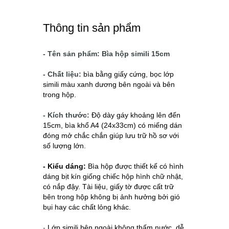
Thông tin sản phẩm
- Tên sản phẩm: Bìa hộp simili 15cm
- Chất liệu:
bìa bằng giấy cứng, bọc lớp
simili màu xanh dương bên ngoài và bên
trong hộp.
- Kích thước:
Độ dày gáy khoảng lên đến
15cm, bìa khổ A4 (24x33cm) có miếng dán
đóng mở chắc chắn giúp lưu trữ hồ sơ với
số lượng lớn.
- Kiểu dáng:
Bìa hộp được thiết kế có hình
dáng bịt kín giống chiếc hộp hình chữ nhật,
có nắp đậy. Tài liệu, giấy tờ được cất trữ
bên trong hộp không bị ảnh hưởng bởi gió
bụi hay các chất lỏng khác.
-
Lớp simili bên ngoài không thấm nước, dễ