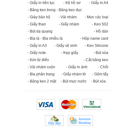
- Giấy in liên tục
- Kệ hồ sơ
- Giấy in A4
- Băng keo trong - Băng keo đục
- Giày bảo hộ
- Vải nhám
- Mực các loại
- Giấy than
- Giấy nhám
- Keo 502
- Bút dạ quang
- Hồ dán
- Bìa lá - Bìa nhiều lá
- Hộp name card
- Giấy in A3
- Giấy vệ sinh
- Keo Silicone
- Giấy note
- Kẹp giấy
- Bút xóa
- Kim từ điển
- Cắt băng keo
- Vải nhám cuộn
- Giấy in ảnh
- Chổi
- Bìa phân trang
- Giấy nhám tờ
- Gôm tẩy
- Băng keo 2 mặt
- Bút mực nước
- Bút xóa