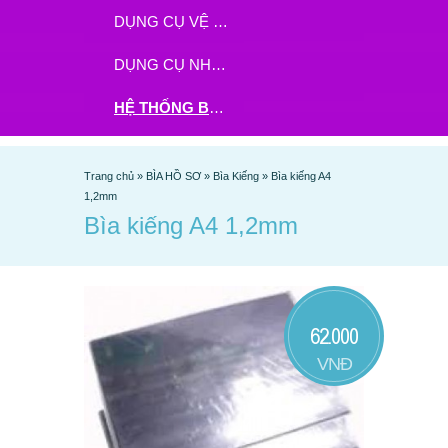
DỤNG CỤ VỆ SINH
DỤNG CỤ NHÀ BẾP
HỆ THỐNG BHX - TGDĐ ĐẶT HÀNG TẠI ĐÂY
Trang chủ
»
BÌA HỒ SƠ
»
Bìa Kiếng
»
Bìa kiếng A4
1,2mm
Bìa kiếng A4 1,2mm
62.000
VNĐ