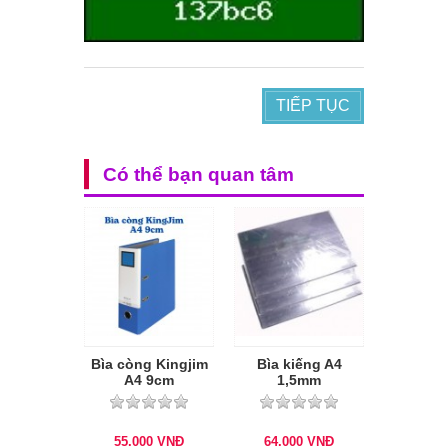
TIẾP TỤC
Có thể bạn quan tâm
Bìa còng Kingjim
Bìa kiếng A4
A4 9cm
1,5mm
55.000
VNĐ
64.000
VNĐ