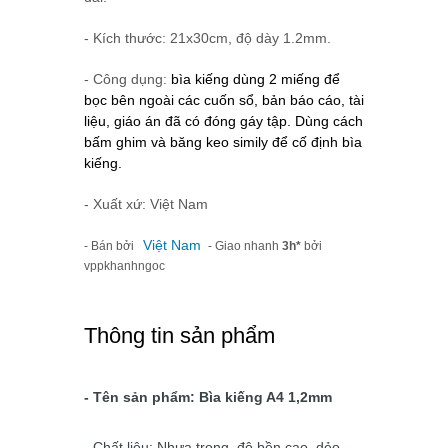
- Kích thước: 21x30cm, độ dày 1.2mm.
- Công dụng:
bìa kiếng dùng 2 miếng để
bọc bên ngoài các cuốn sổ, bản báo cáo, tài
liệu, giáo án đã có đóng gáy tập. Dùng cách
bấm ghim và băng keo simily để cố định bìa
kiếng.
- Xuất xứ: Việt Nam
Việt Nam
- Bán bởi
- Giao nhanh
3h*
bởi
vppkhanhngoc
Thông tin sản phẩm
- Tên sản phẩm: Bìa kiếng A4 1,2mm
- Chất liệu: Nhựa trong, độ bền cao, dẻo