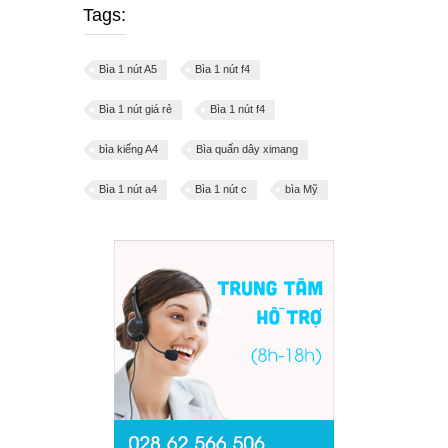
Tags:
Bìa 1 nút A5
Bìa 1 nút f4
Bìa 1 nút giá rẻ
Bìa 1 nút f4
bìa kiếng A4
Bìa quấn dây ximang
Bìa 1 nút a4
Bìa 1 nút c
bìa Mỹ