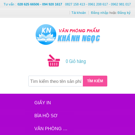
Tư vấn
:
028 625 66506 - 094 920 1617
0827 158 413 - 0961 208 617 - 0962 981 017
Tài khoản
Đăng nhập
hoặc
Đăng ký
0 Giỏ hàng
TÌM KIẾM
GIẤY IN
BÌA HỒ SƠ
VĂN PHÒNG PHẨM