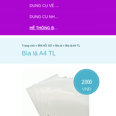
DỤNG CỤ VỆ SINH
DỤNG CỤ NHÀ BẾP
HỆ THỐNG BHX - TGDĐ ĐẶT HÀNG TẠI ĐÂY
Trang chủ
»
BÌA HỒ SƠ
»
Bìa lá
»
Bìa lá A4 TL
Bìa lá A4 TL
2.000
VNĐ