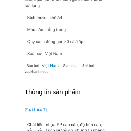
sử dụng.
- Kích thước: khổ A4
- Màu sắc: trắng trong
- Quy cách đóng gói: 50 cái/xấp
- Xuất xứ : Việt Nam
Việt Nam
- Bán bởi
- Giao nhanh
3h*
bởi
vppkhanhngoc
Thông tin sản phẩm
Bìa lá A4 TL
- Chất liệu: nhựa PP cao cấp, độ bền cao,
chắc chắn.
Luôn giữ hồ sơ, chứng từ phẳng