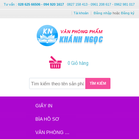
Tư vấn
:
028 625 66506 - 094 920 1617
0827 158 413 - 0961 208 617 - 0962 981 017
Tài khoản
Đăng nhập
hoặc
Đăng ký
0 Giỏ hàng
TÌM KIẾM
GIẤY IN
BÌA HỒ SƠ
VĂN PHÒNG PHẨM