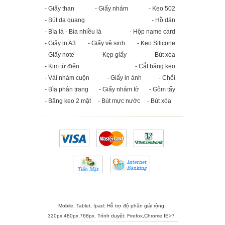
- Giấy than
- Giấy nhám
- Keo 502
- Bút dạ quang
- Hồ dán
- Bìa lá - Bìa nhiều lá
- Hộp name card
- Giấy in A3
- Giấy vệ sinh
- Keo Silicone
- Giấy note
- Kẹp giấy
- Bút xóa
- Kim từ điển
- Cắt băng keo
- Vải nhám cuộn
- Giấy in ảnh
- Chổi
- Bìa phân trang
- Giấy nhám tờ
- Gôm tẩy
- Băng keo 2 mặt
- Bút mực nước
- Bút xóa
Mobile, Tablet, Ipad: Hỗ trợ độ phân giải rộng
320px,480px,768px. Trình duyệt:
Firefox
,
Chrome
,
IE>7