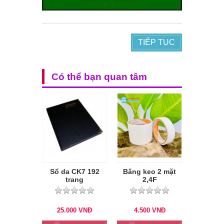
TIẾP TỤC
Có thể bạn quan tâm
Sổ da CK7 192
Băng keo 2 mặt
trang
2,4F
25.000
VNĐ
4.500
VNĐ