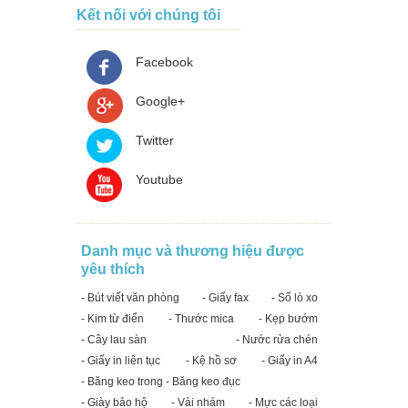
Kết nối với chúng tôi
Facebook
Google+
Twitter
Youtube
Danh mục và thương hiệu được
yêu thích
- Bút viết văn phòng
- Giấy fax
- Sổ lò xo
- Kim từ điển
- Thước mica
- Kẹp bướm
- Cây lau sàn
- Nước rửa chén
- Giấy in liên tục
- Kệ hồ sơ
- Giấy in A4
- Băng keo trong - Băng keo đục
- Giày bảo hộ
- Vải nhám
- Mực các loại