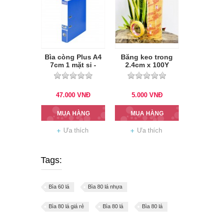
Bìa còng Plus A4
Băng keo trong
7cm 1 mặt si -
2.4cm x 100Y
xanh dương
47.000
VNĐ
5.000
VNĐ
MUA HÀNG
MUA HÀNG
Ưa thích
Ưa thích
Tags:
Bìa 60 lá
Bìa 80 lá nhựa
Bìa 80 lá giá rẻ
Bìa 80 lá
Bìa 80 lá