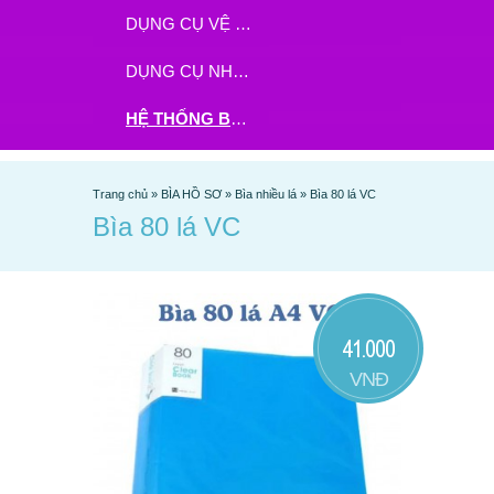
DỤNG CỤ VỆ SINH
DỤNG CỤ NHÀ BẾP
HỆ THỐNG BHX - TGDĐ ĐẶT HÀNG TẠI ĐÂY
Trang chủ
»
BÌA HỒ SƠ
»
Bìa nhiều lá
»
Bìa 80 lá VC
Bìa 80 lá VC
41.000
VNĐ