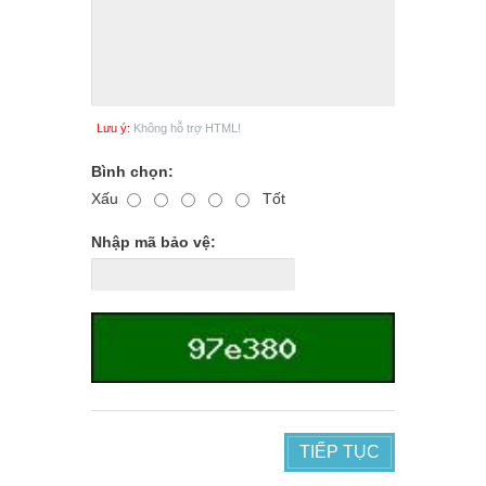
Lưu ý:
Không hỗ trợ HTML!
Bình chọn:
Xấu
Tốt
Nhập mã bảo vệ:
TIẾP TỤC