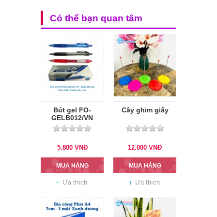
Có thể bạn quan tâm
Bút gel FO-
Cây ghim giấy
GELB012/VN
5.800
VNĐ
12.000
VNĐ
MUA HÀNG
MUA HÀNG
Ưa thích
Ưa thích