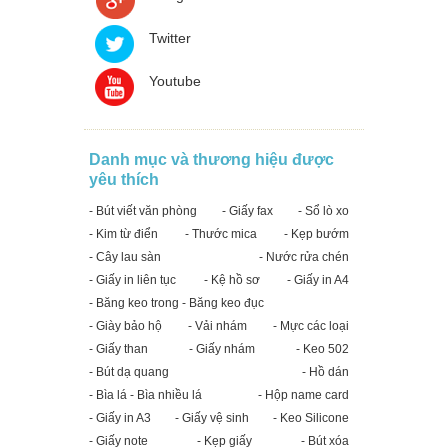
Twitter
Youtube
Danh mục và thương hiệu được
yêu thích
- Bút viết văn phòng
- Giấy fax
- Sổ lò xo
- Kim từ điển
- Thước mica
- Kẹp bướm
- Cây lau sàn
- Nước rửa chén
- Giấy in liên tục
- Kệ hồ sơ
- Giấy in A4
- Băng keo trong - Băng keo đục
- Giày bảo hộ
- Vải nhám
- Mực các loại
- Giấy than
- Giấy nhám
- Keo 502
- Bút dạ quang
- Hồ dán
- Bìa lá - Bìa nhiều lá
- Hộp name card
- Giấy in A3
- Giấy vệ sinh
- Keo Silicone
- Giấy note
- Kẹp giấy
- Bút xóa