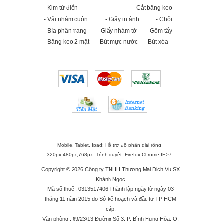
- Kim từ điển
- Cắt băng keo
- Vải nhám cuộn
- Giấy in ảnh
- Chổi
- Bìa phân trang
- Giấy nhám tờ
- Gôm tẩy
- Băng keo 2 mặt
- Bút mực nước
- Bút xóa
Mobile, Tablet, Ipad: Hỗ trợ độ phân giải rộng
320px,480px,768px. Trình duyệt:
Firefox
,
Chrome
,
IE>7
Copyright © 2026 Công ty TNHH Thương Mại Dịch Vụ SX
Khánh Ngọc
Mã số thuế : 0313517406 Thành lập ngày từ ngày 03
tháng 11 năm 2015 do Sở kế hoạch và đầu tư TP HCM
cấp.
Văn phòng : 69/23/13 Đường Số 3, P. Bình Hưng Hòa, Q.