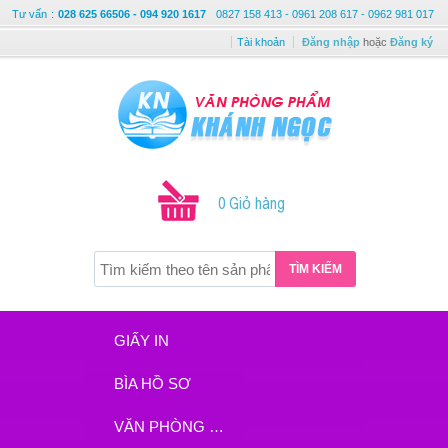
Tư vấn
:
028 625 66506 - 094 920 1617
0827 158 413 - 0961 208 617 - 0962 981 017
Tài khoản
Đăng nhập
hoặc
Đăng ký
0 Giỏ hàng
TÌM KIẾM
GIẤY IN
BÌA HỒ SƠ
VĂN PHÒNG PHẨM